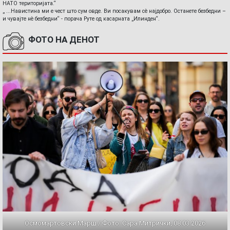
НАТО територијата.“
„ ...Навистина ми е чест што сум овде. Ви посакувам сè најдобро. Останете безбедни –
и чувајте нè безбедни“ - порача Руте од касарната „Илинден“.
ФОТО НА ДЕНОТ
Осмомартовски Марш / Фото: Сара Митрички, 08.03.2026