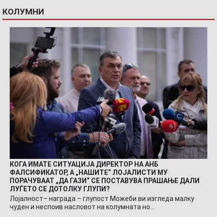
КОЛУМНИ
КОГА ИМАТЕ СИТУАЦИЈА ДИРЕКТОР НА АНБ
ФАЛСИФИКАТОР, А „НАШИТЕ“ ЛОЈАЛИСТИ МУ
ПОРАЧУВААТ „ДА ГАЗИ“ СЕ ПОСТАВУВА ПРАШАЊЕ ДАЛИ
ЛУЃЕТО СЕ ДОТОЛКУ ГЛУПИ?
Лојалност– награда – глупост Можеби ви изгледа малку
чуден и неспоив насловот на колумната но…