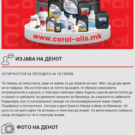
ИЗЈАВА НА ДЕНОТ
СОТИР КОСТОВ ЗА ЛЕГЕНДАТА НА ЧЕ ГЕВАРА
Че Гевара, во секој случај, умре на време, за да израсне во мит. Мит, кој до ден денес
не се предава. Им се оттргнува на луѓето од рацете, ги збунува новинарите,
истражувачите и науката, и повторно полетува преку Андите, како би могле луѓето да
го бараат и среќаваат во далеките прашуми во Боливија, во кањоните на небеските
Кордиљери, кои го наткрилуваат ланецот на латиноамерикански земји помеѓу
Пацификот и Антлантикот. Сигурно е дека Ернесто Гевара е убиен во Боливија. Но
уште по сигурно е дека Че останува и понатаму да живее. На вечно жешкото кубанско
сонце, легендата за Че и понатаму живее.
ФОТО НА ДЕНОТ