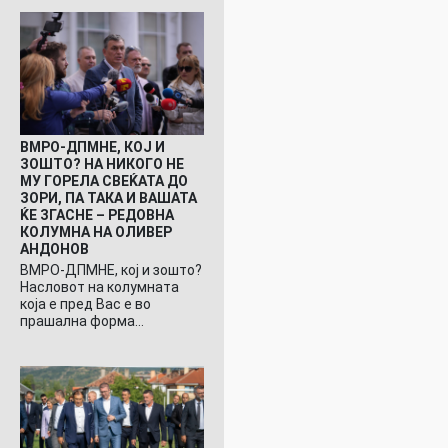
ВМРО-ДПМНЕ, КОЈ И
ЗОШТО? НА НИКОГО НЕ
МУ ГОРЕЛА СВЕЌАТА ДО
ЗОРИ, ПА ТАКА И ВАШАТА
ЌЕ ЗГАСНЕ – РЕДОВНА
КОЛУМНА НА ОЛИВЕР
АНДОНОВ
ВМРО-ДПМНЕ, кој и зошто?
Насловот на колумната
која е пред Вас е во
прашална форма…