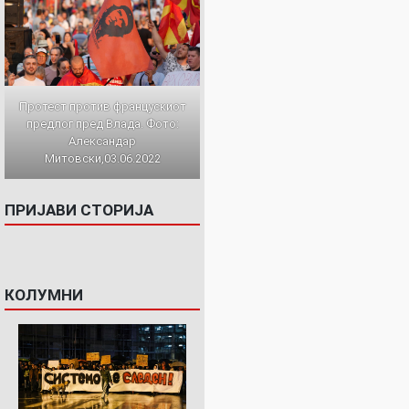
Протест против францускиот
предлог пред Влада. Фото:
Александар
Митовски,03.06.2022
ПРИЈАВИ СТОРИЈА
КОЛУМНИ