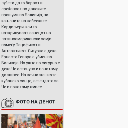
луѓето да го бараат и
среќаваат во далеките
прашуми во Боливија, во
кањоните на небеските
Кордиљери, кои го
наткрилуваат ланецот на
латиноамерикански земји
помеѓу Пацификот и
Антлантикот. Сигурно е дека
Ернесто Гевара е убиен во
Боливија. Но уште по сигурно е
дека Че останува и понатаму
да живее. На вечно жешкото
кубанско сонце, легендата за
Че и понатаму живее.
ФОТО НА ДЕНОТ