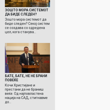
ЗОШТО МОРА СИСТЕМОТ
ДА БИДЕ СЛЕДЕН?
Зошто мора системот да
биде следен? Секој систем
се создава со одредена
цел, кога станува…
БАТЕ, БАТЕ, НЕ НЕ БРАНИ
ПОВЕЌЕ
Кочи Христијане и
престани да не браниш
веќе. Од најповластена
нација на САД, стигнавме
до…