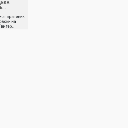
ДЕКА
НЕ…
иот пратеник
овски на
Твитер…