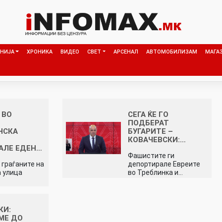
НИЈА
ХРОНИКА
ВИДЕО
СВЕТ
АРСЕНАЛ
АВТОМОБИЛИЗАМ
МАГА
 ВО
СЕГА ЌЕ ГО
ПОДБЕРАТ
НСКА
БУГАРИТЕ –
А
КОВАЧЕВСКИ:…
АЛЕ ЕДЕН…
Фашистите ги
 граѓаните на
депортирале Евреите
 улица
во Треблинка и…
КИ:
МЕ ДО