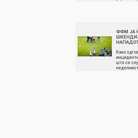
ФФМ ЈА 
ШКЕНДИЈ
НАПАДО
Како одго
инцидент
што се слу
неделнио