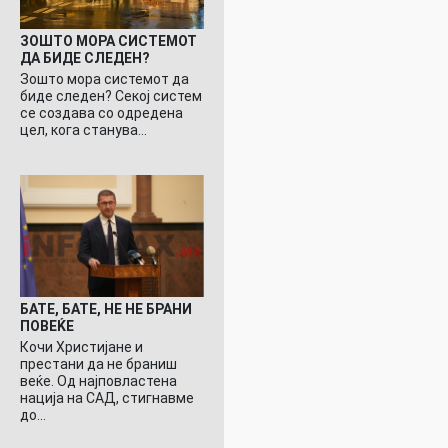
ЗОШТО МОРА СИСТЕМОТ
ДА БИДЕ СЛЕДЕН?
Зошто мора системот да
биде следен? Секој систем
се создава со одредена
цел, кога станува…
БАТЕ, БАТЕ, НЕ НЕ БРАНИ
ПОВЕЌЕ
Кочи Христијане и
престани да не браниш
веќе. Од најповластена
нација на САД, стигнавме
до…