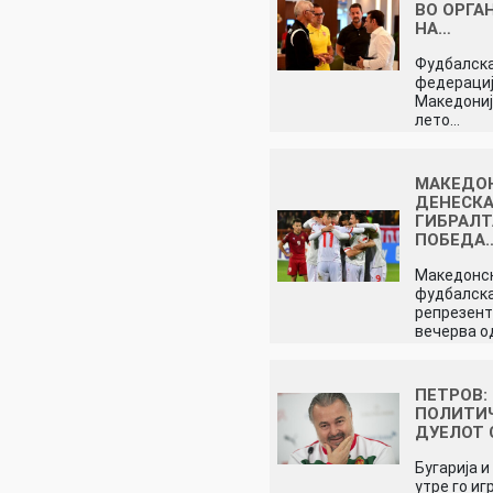
ВО ОРГА
НА…
Фудбалск
федерациј
Македониј
лето…
МАКЕДО
ДЕНЕСКА
ГИБРАЛТ
ПОБЕДА
Македонс
фудбалск
репрезент
вечерва о
ПЕТРОВ:
ПОЛИТИЧ
ДУЕЛОТ 
Бугарија 
утре го и