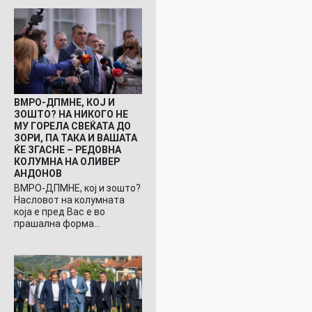
ВМРО-ДПМНЕ, КОЈ И
ЗОШТО? НА НИКОГО НЕ
МУ ГОРЕЛА СВЕЌАТА ДО
ЗОРИ, ПА ТАКА И ВАШАТА
ЌЕ ЗГАСНЕ – РЕДОВНА
КОЛУМНА НА ОЛИВЕР
АНДОНОВ
ВМРО-ДПМНЕ, кој и зошто?
Насловот на колумната
која е пред Вас е во
прашална форма…