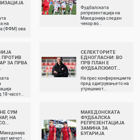
НИЗАЦИЈА
Фудбалската
репрезентација на
ата
Македонија следен
а на
чекор во…
а (ФФМ) ова
НИЈА
СЕЛЕКТОРИТЕ
 ПРОТИВ
ЕДНОГЛАСНИ: ВО
АР ЗА ПРВА
ПРВ ПЛАН Е
…
ФУДБАЛСКИОТ…
ката
На прес конференциите
а
пред одигрувањето на
ација
утрешниот…
д 18 часот…
 НЕ СУМ
МАКЕДОНСКАТА
АР, НА
ФУДБАЛСКА
СО…
РЕПРЕЗЕНТАЦИЈА
ЗАМИНА ЗА
и Македонија
БУГАРИЈА
граат мечот…