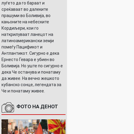
луѓето да го бараат и
среќаваат во далеките
прашуми во Боливија, во
кањоните на небеските
Кордиљери, кои го
наткрилуваат ланецот на
латиноамерикански земји
помеѓу Пацификот и
Антлантикот. Сигурно е дека
Ернесто Гевара е убиен во
Боливија. Но уште по сигурно е
дека Че останува и понатаму
да живее. На вечно жешкото
кубанско сонце, легендата за
Че и понатаму живее.
ФОТО НА ДЕНОТ