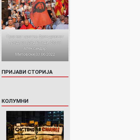
Протест против францускиот
предлог пред Влада. Фото:
Александар
Митовски,03.06.2022
ПРИЈАВИ СТОРИЈА
КОЛУМНИ