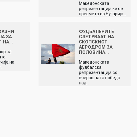
Македонската
репрезентација ќе се
пресмета со Бугарија…
КАЗНИ
ФУДБАЛЕРИТЕ
А ЗА
СЛЕТУВААТ НА
Т НА…
СКОПСКИОТ
АЕРОДРОМ ЗА
вор на
ПОЛОВИНА…
ите
чија на
Mакедонската
т…
фудбалска
репрезентација со
вчерашната победа
над…