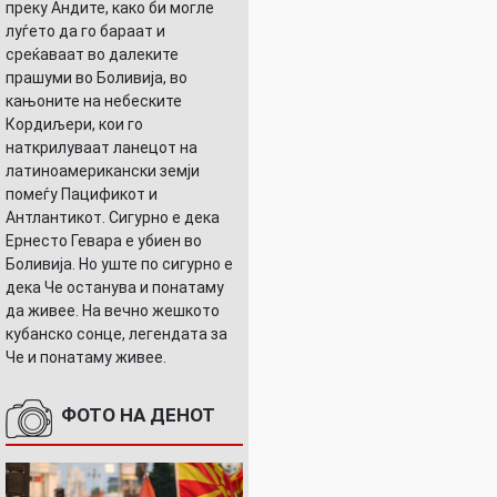
преку Андите, како би могле
луѓето да го бараат и
среќаваат во далеките
прашуми во Боливија, во
кањоните на небеските
Кордиљери, кои го
наткрилуваат ланецот на
латиноамерикански земји
помеѓу Пацификот и
Антлантикот. Сигурно е дека
Ернесто Гевара е убиен во
Боливија. Но уште по сигурно е
дека Че останува и понатаму
да живее. На вечно жешкото
кубанско сонце, легендата за
Че и понатаму живее.
ФОТО НА ДЕНОТ