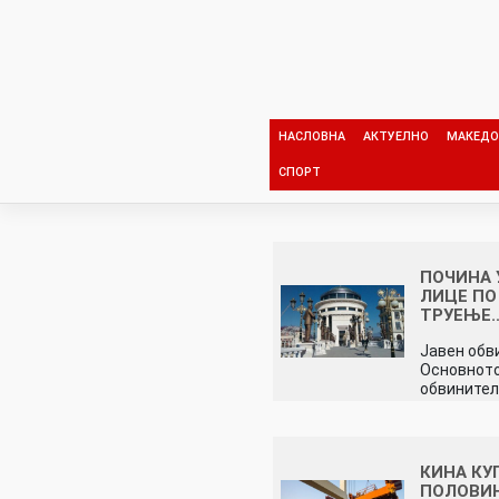
Skip
to
content
НАСЛОВНА
АКТУЕЛНО
МАКЕДО
СПОРТ
ПОЧИНА 
ЛИЦЕ ПО
ТРУЕЊЕ
Јавен обв
Основното
обвинител
КИНА КУ
ПОЛОВИ