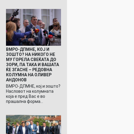
ВМРО-ДПМНЕ, КОЈ И
ЗОШТО? НА НИКОГО НЕ
МУ ГОРЕЛА СВЕЌАТА ДО
ЗОРИ, ПА ТАКА И ВАШАТА
ЌЕ ЗГАСНЕ – РЕДОВНА
КОЛУМНА НА ОЛИВЕР
АНДОНОВ
ВМРО-ДПМНЕ, кој и зошто?
Насловот на колумната
која е пред Вас е во
прашална форма…