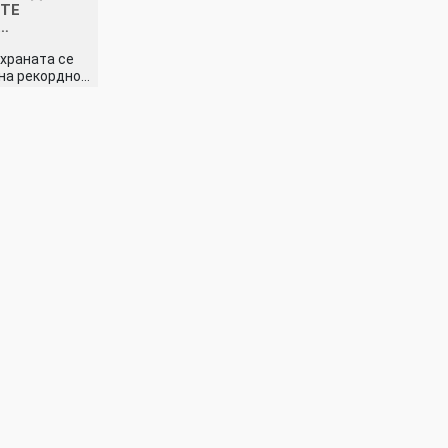
ИТЕ
…
 храната се
 на рекордно…