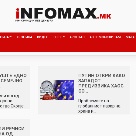
НИЈА
ХРОНИКА
ВИДЕО
СВЕТ
АРСЕНАЛ
АВТОМОБИЛИЗАМ
МАГА
УШТЕ ЕДНО
ПУТИН ОТКРИ КАКО
 СЕМЕЈНО
ЗАПАДОТ
…
ПРЕДИЗВИКА ХАОС
СО…
инител од
 јавно
Проблемите на
ство Скопје…
глобалниот пазар на
храна и…
ПИ РЕЧИСИ
НА ОД