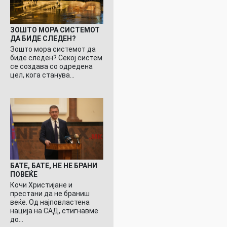
ЗОШТО МОРА СИСТЕМОТ
ДА БИДЕ СЛЕДЕН?
Зошто мора системот да
биде следен? Секој систем
се создава со одредена
цел, кога станува…
БАТЕ, БАТЕ, НЕ НЕ БРАНИ
ПОВЕЌЕ
Кочи Христијане и
престани да не браниш
веќе. Од најповластена
нација на САД, стигнавме
до…