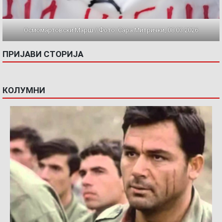
Осмомартовски Марш / Фото: Сара Митрички, 08.03.2026
ПРИЈАВИ СТОРИЈА
КОЛУМНИ