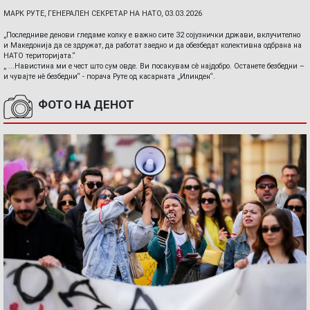
МАРК РУТЕ, ГЕНЕРАЛЕН СЕКРЕТАР НА НАТО, 03.03.2026
„Последниве денови гледаме колку е важно сите 32 сојузнички држави, вклучително
и Македонија да се здружат, да работат заедно и да обезбедат колективна одбрана на
НАТО територијата.“
„ ...Навистина ми е чест што сум овде. Ви посакувам сè најдобро. Останете безбедни –
и чувајте нè безбедни“ - порача Руте од касарната „Илинден“.
ФОТО НА ДЕНОТ