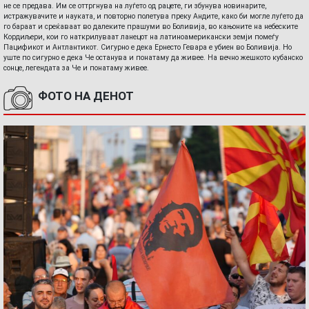
не се предава. Им се оттргнува на луѓето од рацете, ги збунува новинарите,
истражувачите и науката, и повторно полетува преку Андите, како би могле луѓето да
го бараат и среќаваат во далеките прашуми во Боливија, во кањоните на небеските
Кордиљери, кои го наткрилуваат ланецот на латиноамерикански земји помеѓу
Пацификот и Антлантикот. Сигурно е дека Ернесто Гевара е убиен во Боливија. Но
уште по сигурно е дека Че останува и понатаму да живее. На вечно жешкото кубанско
сонце, легендата за Че и понатаму живее.
ФОТО НА ДЕНОТ