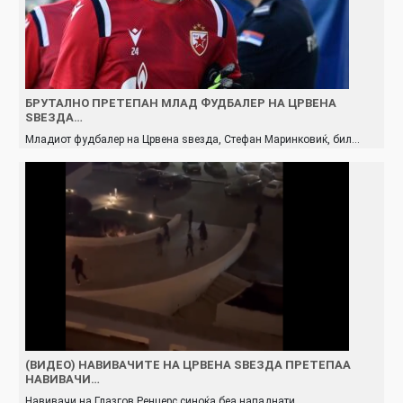
БРУТАЛНО ПРЕТЕПАН МЛАД ФУДБАЛЕР НА ЦРВЕНА
ЅВЕЗДА…
Младиот фудбалер на Црвена ѕвезда, Стефан Маринковиќ, бил…
(ВИДЕО) НАВИВАЧИТЕ НА ЦРВЕНА ЅВЕЗДА ПРЕТЕПАА
НАВИВАЧИ…
Навивачи на Глазгов Ренџерс синоќа беа нападнати…