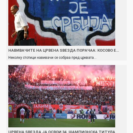
НАВИВАЧИТЕ НА ЦРВЕНА ЅВЕЗДА ПОРАЧАА: КОСОВО Е…
Неколку стотици навивачи се собраа пред црквата…
ЦРВЕНА ЅВЕЗДА ЈА ОСВОИ 34. ШАМПИОНСКА ТИТУЛА