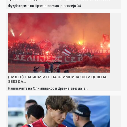
Фудбалерите на Црвена ѕвезда ја освоија 34.…
(ВИДЕО) НАВИВАЧИТЕ НА ОЛИМПИЈАКОС И ЦРВЕНА
ЅВЕЗДА…
Навивачите на Олимпијакос и Црвена ѕвезда ја…