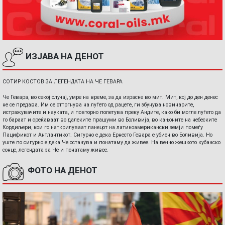
ИЗЈАВА НА ДЕНОТ
СОТИР КОСТОВ ЗА ЛЕГЕНДАТА НА ЧЕ ГЕВАРА
Че Гевара, во секој случај, умре на време, за да израсне во мит. Мит, кој до ден денес
не се предава. Им се оттргнува на луѓето од рацете, ги збунува новинарите,
истражувачите и науката, и повторно полетува преку Андите, како би могле луѓето да
го бараат и среќаваат во далеките прашуми во Боливија, во кањоните на небеските
Кордиљери, кои го наткрилуваат ланецот на латиноамерикански земји помеѓу
Пацификот и Антлантикот. Сигурно е дека Ернесто Гевара е убиен во Боливија. Но
уште по сигурно е дека Че останува и понатаму да живее. На вечно жешкото кубанско
сонце, легендата за Че и понатаму живее.
ФОТО НА ДЕНОТ