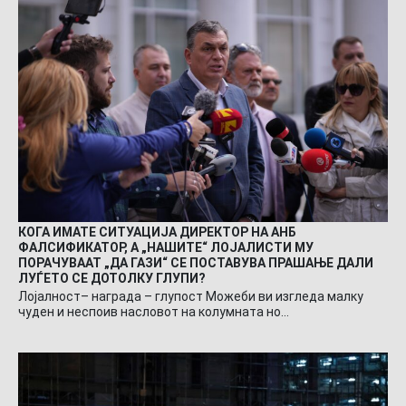
КОГА ИМАТЕ СИТУАЦИЈА ДИРЕКТОР НА АНБ
ФАЛСИФИКАТОР, А „НАШИТЕ“ ЛОЈАЛИСТИ МУ
ПОРАЧУВААТ „ДА ГАЗИ“ СЕ ПОСТАВУВА ПРАШАЊЕ ДАЛИ
ЛУЃЕТО СЕ ДОТОЛКУ ГЛУПИ?
Лојалност– награда – глупост Можеби ви изгледа малку
чуден и неспоив насловот на колумната но…