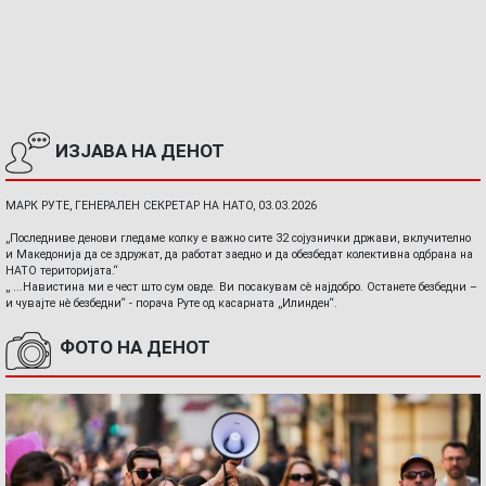
ИЗЈАВА НА ДЕНОТ
МАРК РУТЕ, ГЕНЕРАЛЕН СЕКРЕТАР НА НАТО, 03.03.2026
„Последниве денови гледаме колку е важно сите 32 сојузнички држави, вклучително
и Македонија да се здружат, да работат заедно и да обезбедат колективна одбрана на
НАТО територијата.“
„ ...Навистина ми е чест што сум овде. Ви посакувам сè најдобро. Останете безбедни –
и чувајте нè безбедни“ - порача Руте од касарната „Илинден“.
ФОТО НА ДЕНОТ