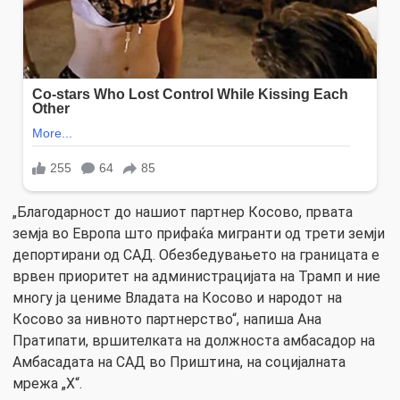
„Благодарност до нашиот партнер Косово, првата
земја во Европа што прифаќа мигранти од трети земји
депортирани од САД. Обезбедувањето на границата е
врвен приоритет на администрацијата на Трамп и ние
многу ја цениме Владата на Косово и народот на
Косово за нивното партнерство“, напиша Ана
Пратипати, вршителката на должноста амбасадор на
Амбасадата на САД во Приштина, на социјалната
мрежа „X“.