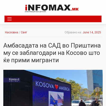
Skip
to
content
Насловна
/
Свет
Објавено на:
June 14, 2025
Амбасадата на САД во Приштина
му се заблагодари на Косово што
ќе прими мигранти