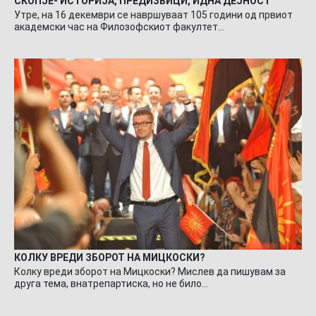
СКОПЈЕ- ИСТОРИЈА, ПРЕДИЗВИЦИ, ИДНА ДЕЈНОСТ
Утре, на 16 декември се навршуваат 105 години од првиот
академски час на Филозофскиот факултет…
КОЛКУ ВРЕДИ ЗБОРОТ НА МИЦКОСКИ?
Колку вреди зборот на Мицкоски? Мислев да пишувам за
друга тема, внатрепартиска, но не било…