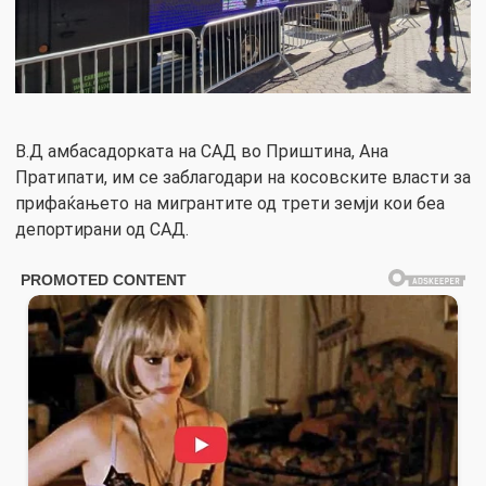
В.Д амбасадорката на САД во Приштина, Ана
Пратипати, им се заблагодари на косовските власти за
прифаќањето на мигрантите од трети земји кои беа
депортирани од САД.