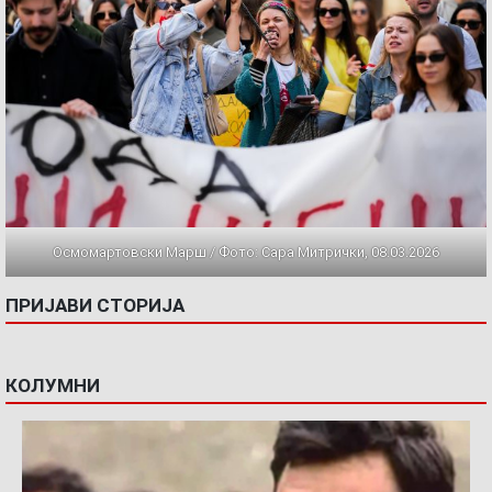
Осмомартовски Марш / Фото: Сара Митрички, 08.03.2026
ПРИЈАВИ СТОРИЈА
КОЛУМНИ