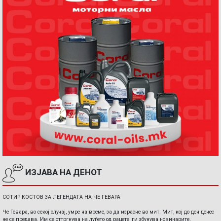
ИЗЈАВА НА ДЕНОТ
СОТИР КОСТОВ ЗА ЛЕГЕНДАТА НА ЧЕ ГЕВАРА
Че Гевара, во секој случај, умре на време, за да израсне во мит. Мит, кој до ден денес
не се предава. Им се оттргнува на луѓето од рацете, ги збунува новинарите,