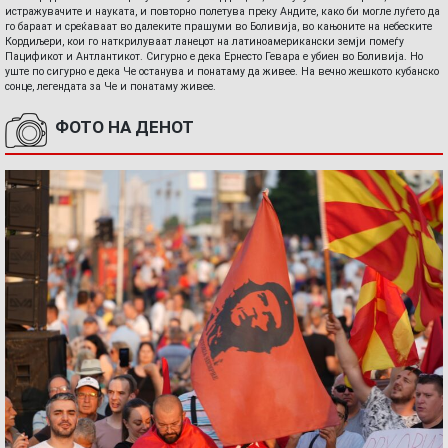
истражувачите и науката, и повторно полетува преку Андите, како би могле луѓето да
го бараат и среќаваат во далеките прашуми во Боливија, во кањоните на небеските
Кордиљери, кои го наткрилуваат ланецот на латиноамерикански земји помеѓу
Пацификот и Антлантикот. Сигурно е дека Ернесто Гевара е убиен во Боливија. Но
уште по сигурно е дека Че останува и понатаму да живее. На вечно жешкото кубанско
сонце, легендата за Че и понатаму живее.
ФОТО НА ДЕНОТ