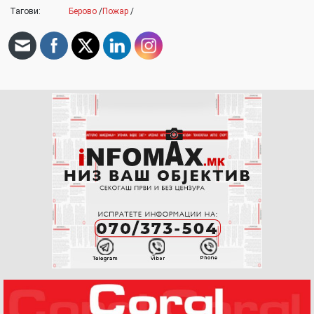
Тагови:
Берово
/
Пожар
/