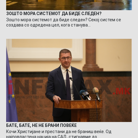
ЗОШТО МОРА СИСТЕМОТ ДА БИДЕ СЛЕДЕН?
Зошто мора системот да биде следен? Секој систем се
создава со одредена цел, кога станува…
БАТЕ, БАТЕ, НЕ НЕ БРАНИ ПОВЕЌЕ
Кочи Христијане и престани да не браниш веќе. Од
најповластена нација на САД, стигнавме до…