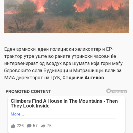
Еден армиски, еден полициски хеликоптер и ЕР-
трактор утре уште во раните утрински часови ќе
интервенираат од воздух врз шумата која гори меѓу
беровските села Будинарци и Митрашинци, вели за
МИА директорот на ЦУК,
Стојанче Ангелов
.