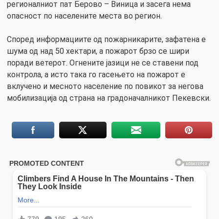
регионалниот пат Берово – Виница и засега нема
опасност по населените места во регион.
Според информациите од пожарникарите, зафатена е
шума од над 50 хектари, а пожарот брзо се шири
поради ветерот. Огнените јазици не се ставени под
контрола, а исто така го гасењето на пожарот е
вклучено и месното население по повикот за негова
мобилизација од страна на градоначалникот Пекевски.