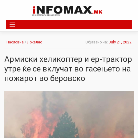
Skip
to
content
Насловна
/
Локално
Објавено на:
July 21, 2022
Армиски хеликоптер и ер-трактор
утре ќе се вклучат во гасењето на
пожарот во беровско