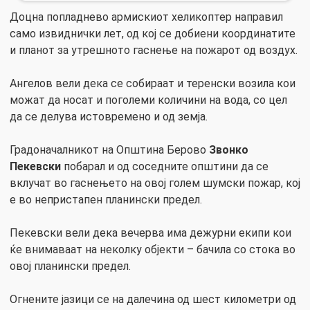
Доцна попладнево армискиот хеликоптер направил
само извиднички лет, од кој се добиени координатите
и планот за утрешното гаснење на пожарот од воздух.
Ангелов вели дека се собираат и теренски возила кои
можат да носат и поголеми количини на вода, со цел
да се делува истовремено и од земја.
Градоначалникот на Општина Берово
Звонко
Пекевски
побарал и од соседните општини да се
вклучат во гаснењето на овој голем шумски пожар, кој
е во непристапен планински предел.
Пекевски вели дека вечерва има дежурни екипи кои
ќе внимаваат на неколку објекти – бачила со стока во
овој планински предел.
Огнените јазици се на далечина од шест километри од