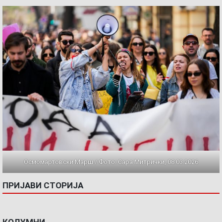
Осмомартовски Марш / Фото: Сара Митрички, 08.03.2026
ПРИЈАВИ СТОРИЈА
КОЛУМНИ