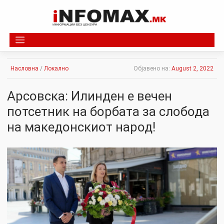
Skip
to
content
Насловна
/
Локално
Објавено на:
August 2, 2022
Арсовска: Илинден е вечен
потсетник на борбата за слобода
на македонскиот народ!