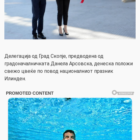
Делегација од Град Скопје, предводена од
градоначалничката Данела Арсовска, денеска положи
свежо цвеќе по повод националниот празник
Илинден.