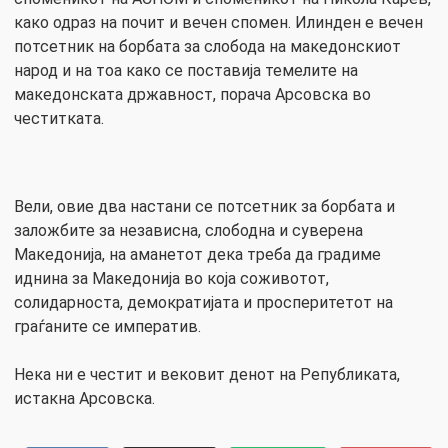
како одраз на почит и вечен спомен. Илинден е вечен
потсетник на борбата за слобода на македонскиот
народ и на тоа како се поставија темелите на
македонската државност, порача Арсовска во
честитката.
Вели, овие два настани се потсетник за борбата и
заложбите за независна, слободна и суверена
Македонија, на аманетот дека треба да градиме
иднина за Македонија во која соживотот,
солидарноста, демократијата и просперитетот на
граѓаните се императив.
Нека ни е честит и вековит денот на Републиката,
истакна Арсовска.