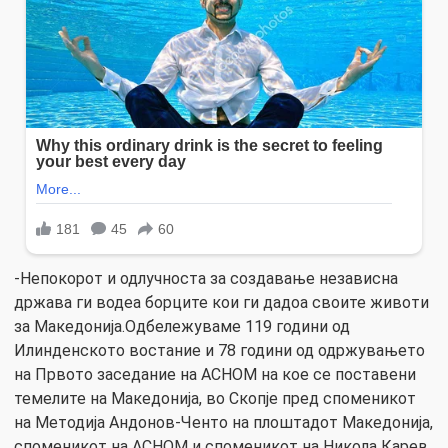
-Непокорот и одлучноста за создавање независна
држава ги водеа борците кои ги дадоа своите животи
за Македонија.Одбележуваме 119 години од
Илинденското востание и 78 години од одржувањето
на Првото заседание на АСНОМ на кое се поставени
темелите на Македонија, во Скопје пред споменикот
на Методија Андонов-Ченто на плоштадот Македонија,
споменикот на АСНОМ и споменикот на Никола Карев,