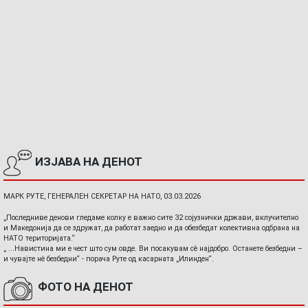
ИЗЈАВА НА ДЕНОТ
МАРК РУТЕ, ГЕНЕРАЛЕН СЕКРЕТАР НА НАТО, 03.03.2026
„Последниве денови гледаме колку е важно сите 32 сојузнички држави, вклучително
и Македонија да се здружат, да работат заедно и да обезбедат колективна одбрана на
НАТО територијата.“
„ ...Навистина ми е чест што сум овде. Ви посакувам сè најдобро. Останете безбедни –
и чувајте нè безбедни“ - порача Руте од касарната „Илинден“.
ФОТО НА ДЕНОТ