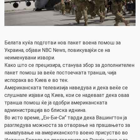
Белата куќа подготви нов пакет воена помош за
Украина, објави NBC News, повикувајќи се на
неименувани извори.
Како што се прецизира, станува збор за дополнителен
пакет помош за веќе постоечката транша, чија
испорака во Киев е во тек.
Американската телевизија наведува и дека веќе се
слушнале изјави од Киев, кои се надеваат дека оваа
транша помош ќе ја одобри американската
администрација во блиска иднина.
Во исто време, „Ен-Би-Си“ тврди дека Вашингтон ја
разгледува можноста за отворање на прашањето за
намалување на американското воено присуство во