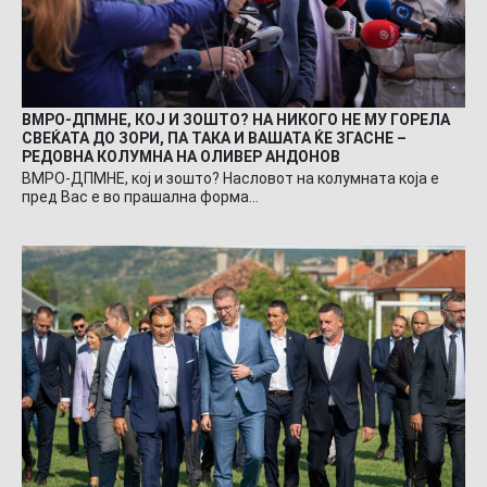
ВМРО-ДПМНЕ, КОЈ И ЗОШТО? НА НИКОГО НЕ МУ ГОРЕЛА
СВЕЌАТА ДО ЗОРИ, ПА ТАКА И ВАШАТА ЌЕ ЗГАСНЕ –
РЕДОВНА КОЛУМНА НА ОЛИВЕР АНДОНОВ
ВМРО-ДПМНЕ, кој и зошто? Насловот на колумната која е
пред Вас е во прашална форма…