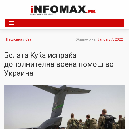
Skip
to
content
Насловна
/
Свет
Објавено на:
January 7, 2022
Белата Куќа испраќа
дополнителна вoeна помош во
Украина