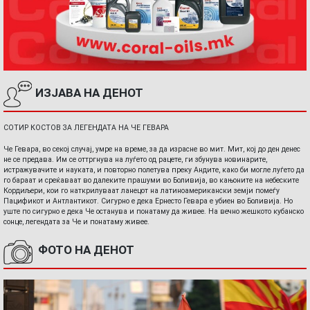
ИЗЈАВА НА ДЕНОТ
СОТИР КОСТОВ ЗА ЛЕГЕНДАТА НА ЧЕ ГЕВАРА
Че Гевара, во секој случај, умре на време, за да израсне во мит. Мит, кој до ден денес
не се предава. Им се оттргнува на луѓето од рацете, ги збунува новинарите,
истражувачите и науката, и повторно полетува преку Андите, како би могле луѓето да
го бараат и среќаваат во далеките прашуми во Боливија, во кањоните на небеските
Кордиљери, кои го наткрилуваат ланецот на латиноамерикански земји помеѓу
Пацификот и Антлантикот. Сигурно е дека Ернесто Гевара е убиен во Боливија. Но
уште по сигурно е дека Че останува и понатаму да живее. На вечно жешкото кубанско
сонце, легендата за Че и понатаму живее.
ФОТО НА ДЕНОТ