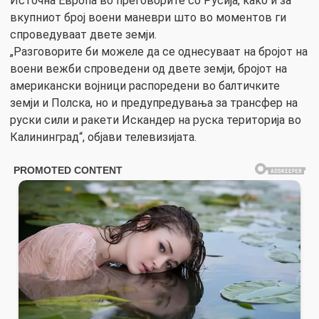
Источна Европа во преговорите со Русија, како и за
вкупниот број воени маневри што во моментов ги
спроведуваат двете земји.
„Разговорите би можеле да се однесуваат на бројот на
воени вежби спроведени од двете земји, бројот на
американски војници распоредени во балтичките
земји и Полска, но и предупредувања за трансфер на
руски сили и ракети Искандер на руска територија во
Калининград“, објави телевизијата.