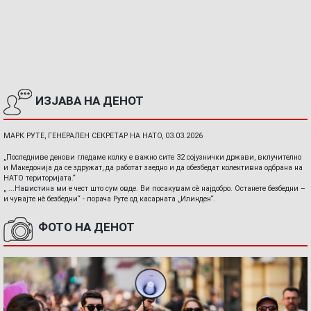
ИЗЈАВА НА ДЕНОТ
МАРК РУТЕ, ГЕНЕРАЛЕН СЕКРЕТАР НА НАТО, 03.03.2026
„Последниве денови гледаме колку е важно сите 32 сојузнички држави, вклучително
и Македонија да се здружат, да работат заедно и да обезбедат колективна одбрана на
НАТО територијата.“
„ ...Навистина ми е чест што сум овде. Ви посакувам сè најдобро. Останете безбедни –
и чувајте нè безбедни“ - порача Руте од касарната „Илинден“.
ФОТО НА ДЕНОТ