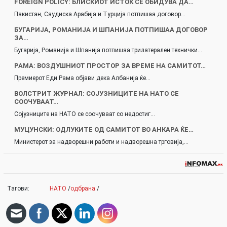
FOREIGN POLICY: БЛИСКИОТ ИСТОК СЕ ОБИДУВА ДА…
Пакистан, Саудиска Арабија и Турција потпишаа договор…
БУГАРИЈА, РОМАНИЈА И ШПАНИЈА ПОТПИШАА ДОГОВОР
ЗА…
Бугарија, Романија и Шпанија потпишаа трилатерален технички…
РАМА: ВОЗДУШНИОТ ПРОСТОР ЗА ВРЕМЕ НА САМИТОТ…
Премиерот Еди Рама објави дека Албанија ќе…
ВОЛСТРИТ ЖУРНАЛ: СОЈУЗНИЦИТЕ НА НАТО СЕ
СООЧУВААТ…
Сојузниците на НАТО се соочуваат со недостиг…
МУЦУНСКИ: ОДЛУКИТЕ ОД САМИТОТ ВО АНКАРА ЌЕ…
Министерот за надворешни работи и надворешна трговија,…
Тагови:
НАТО
/
одбрана
/