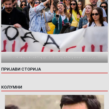
Осмомартовски Марш / Фото: Сара Митрички, 08.03.2026
ПРИЈАВИ СТОРИЈА
КОЛУМНИ