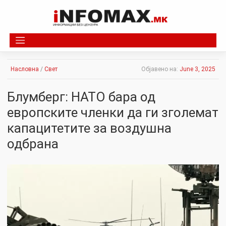
Skip
to
content
Насловна
/
Свет
Објавено на:
June 3, 2025
Блумберг: НАТО бара од
европските членки да ги зголемат
капацитетите за воздушна
одбрана