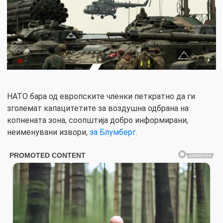
НАТО бара од европските членки петкратно да ги
зголемат капацитетите за воздушна одбрана на
копнената зона, соопштија добро информирани,
неименувани извори,
за Блумберг
.