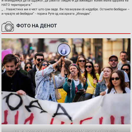
и Македонија да се здружат, да работат заедно и да обезбедат колективна одбрана на
НАТО територијата.“
„ ...Навистина ми е чест што сум овде. Ви посакувам сè најдобро. Останете безбедни –
и чувајте нè безбедни“ - порача Руте од касарната „Илинден“.
ФОТО НА ДЕНОТ
Осмомартовски Марш / Фото: Сара Митрички, 08.03.2026