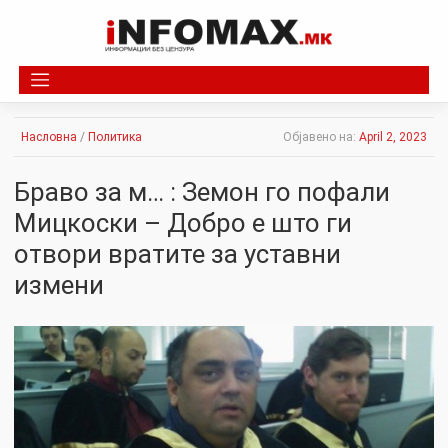
Skip
to
content
Насловна
/
Политика
Објавено на:
April 2, 2023
Браво за м… : Земон го пофали
Мицкоски – Добро е што ги
отвори вратите за уставни
измени