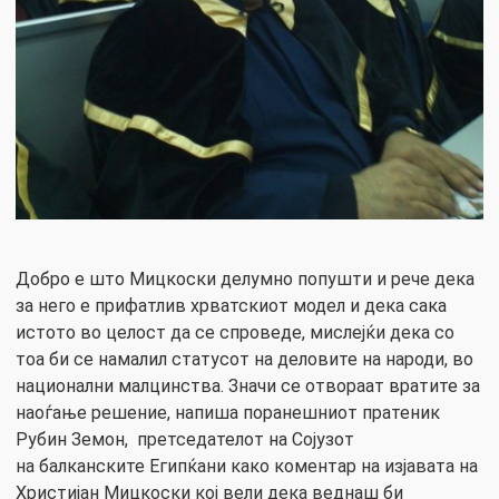
Добро е што Мицкоски делумно попушти и рече дека
за него е прифатлив хрватскиот модел и дека сака
истото во целост да се спроведе, мислејќи дека со
тоа би се намалил статусот на деловите на народи, во
национални малцинства. Значи се отвораат вратите за
наоѓање решение, напиша поранешниот пратеник
Рубин Земон, претседателот на Сојузот
на балканските Египќани како коментар на изјавата на
Христијан Мицкоски кој вели дека веднаш би