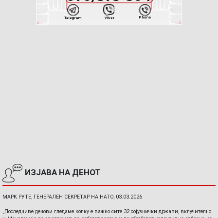
ИЗЈАВА НА ДЕНОТ
МАРК РУТЕ, ГЕНЕРАЛЕН СЕКРЕТАР НА НАТО, 03.03.2026
„Последниве денови гледаме колку е важно сите 32 сојузнички држави, вклучително