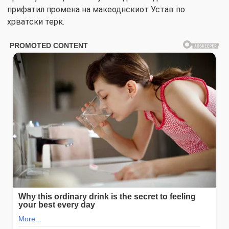
прифатил промена на макеоднскиот Устав по
хрватски терк.