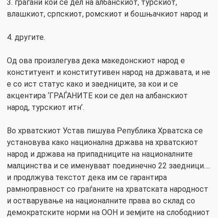
3. граѓани кои се дел на албанскиот, турскиот,
влашкиот, српскиот, ромскиот и бошњачкиот народ и
4. другите.
Од ова произлегува дека македонскиот народ е
конституент и конститутивен народ на државата, и не
е со ист статус како и заедниците, за кои и се
акцентира ‘ГРАЃАНИТЕ кои се дел на албанскиот
народ, турскиот итн’.
Во хрватскиот Устав пишува Република Хрватска се
установува како национална држава на хрватскиот
народ и држава на припадниците на националните
малцинства и се именуваат поединечно 22 заедници….
и продлжува текстот дека им се гарантира
рамноправност со граѓаните на хрватската народност
и остварување на националните права во склад со
демократските норми на ООН и земјите на слободниот