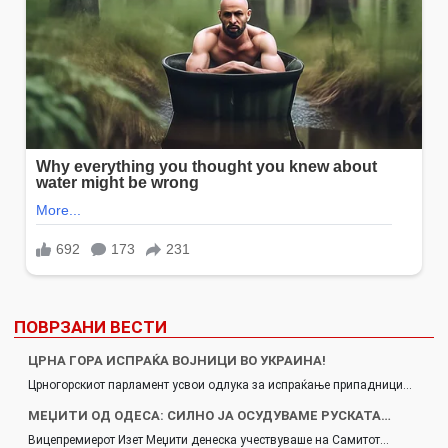
ПОВРЗАНИ ВЕСТИ
ЦРНА ГОРА ИСПРАЌА ВОЈНИЦИ ВО УКРАИНА!
Црногорскиот парламент усвои одлука за испраќање припадници…
МЕЏИТИ ОД ОДЕСА: СИЛНО ЈА ОСУДУВАМЕ РУСКАТА…
Вицепремиерот Изет Меџити денеска учествуваше на Самитот…