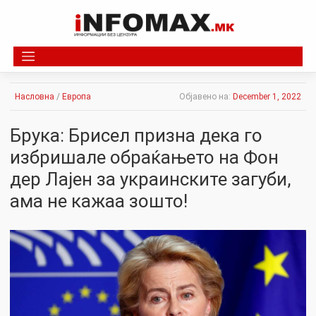
Skip
to
content
Насловна
/
Европа
Објавено на:
December 1, 2022
Брука: Брисел призна дека го
избришале обраќањето на Фон
дер Лајен за украинските загуби,
ама не кажаа зошто!