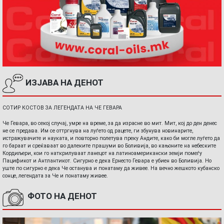
ИЗЈАВА НА ДЕНОТ
СОТИР КОСТОВ ЗА ЛЕГЕНДАТА НА ЧЕ ГЕВАРА
Че Гевара, во секој случај, умре на време, за да израсне во мит. Мит, кој до ден денес
не се предава. Им се оттргнува на луѓето од рацете, ги збунува новинарите,
истражувачите и науката, и повторно полетува преку Андите, како би могле луѓето да
го бараат и среќаваат во далеките прашуми во Боливија, во кањоните на небеските
Кордиљери, кои го наткрилуваат ланецот на латиноамерикански земји помеѓу
Пацификот и Антлантикот. Сигурно е дека Ернесто Гевара е убиен во Боливија. Но
уште по сигурно е дека Че останува и понатаму да живее. На вечно жешкото кубанско
сонце, легендата за Че и понатаму живее.
ФОТО НА ДЕНОТ