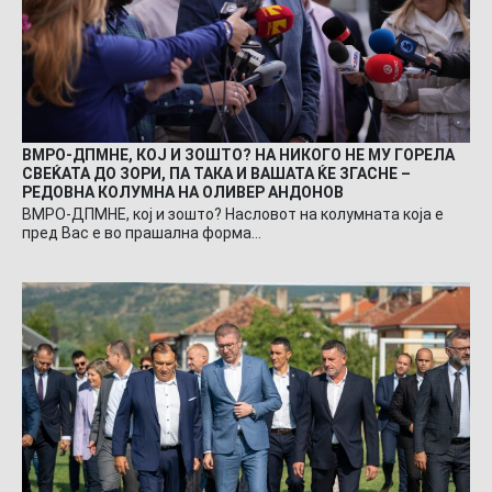
ВМРО-ДПМНЕ, КОЈ И ЗОШТО? НА НИКОГО НЕ МУ ГОРЕЛА
СВЕЌАТА ДО ЗОРИ, ПА ТАКА И ВАШАТА ЌЕ ЗГАСНЕ –
РЕДОВНА КОЛУМНА НА ОЛИВЕР АНДОНОВ
ВМРО-ДПМНЕ, кој и зошто? Насловот на колумната која е
пред Вас е во прашална форма…