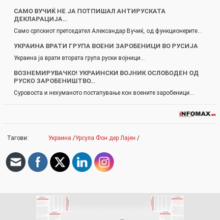
САМО ВУЧИЌ НЕ ЈА ПОТПИШАЛ АНТИРУСКАТА
ДЕКЛАРАЦИЈА…
Само српскиот претседател Александар Вучиќ, од функционерите…
УКРАИНА ВРАТИ ГРУПА ВОЕНИ ЗАРОБЕНИЦИ ВО РУСИЈА
Украина ја врати втората група руски војници…
ВОЗНЕМИРУВАЧКО! УКРАИНСКИ ВОЈНИК ОСЛОБОДЕН ОД
РУСКО ЗАРОБЕНИШТВО…
Суровоста и нехуманото постапување кон воените заробеници…
Тагови:
Украина
/
Урсула Фон дер Лајен
/