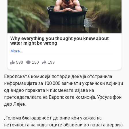
Европската комисија потврди дека ја отстранила
информацијата за 100.000 загинати украински војници
од видео пораката и писмената изјава на
претседателката на Европската комисија, Урсула фон
дер Лејен.
„Голема благодарност до оние кои укажаа на
неточноста на податоците објавени во првата верзија