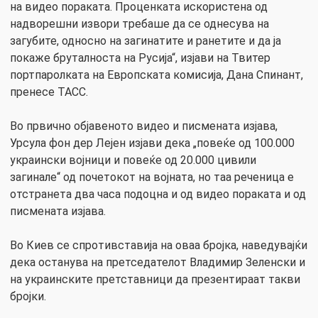
на видео пораката. Проценката искористена од
надворешни извори требаше да се однесува на
загубите, односно на загинатите и ранетите и да ја
покаже бруталноста на Русија“, изјави на Твитер
портпаролката на Европската комисија, Дана Спинант,
пренесе ТАСС.
Во првично објавеното видео и писмената изјава,
Урсула фон дер Лејен изјави дека „повеќе од 100.000
украински војници и повеќе од 20.000 цивили
загинале“ од почетокот на војната, но таа реченица е
отстранета два часа подоцна и од видео пораката и од
писмената изјава.
Во Киев се спротивставија на оваа бројка, наведувајќи
дека останува на претседателот Владимир Зеленски и
на украинските претставници да презентираат такви
бројки.