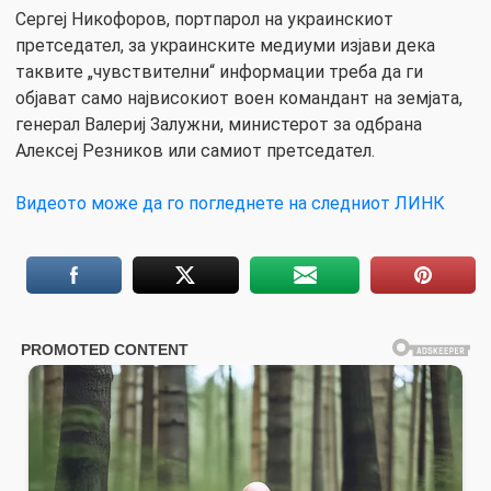
Сергеј Никофоров, портпарол на украинскиот
претседател, за украинските медиуми изјави дека
таквите „чувствителни“ информации треба да ги
објават само највисокиот воен командант на земјата,
генерал Валериј Залужни, министерот за одбрана
Алексеј Резников или самиот претседател.
Видеото може да го погледнете на следниот ЛИНК