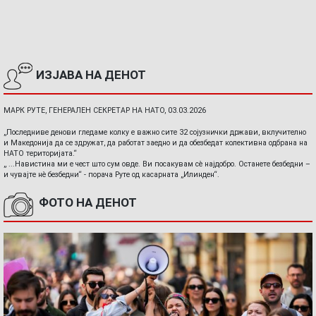
ИЗЈАВА НА ДЕНОТ
МАРК РУТЕ, ГЕНЕРАЛЕН СЕКРЕТАР НА НАТО, 03.03.2026
„Последниве денови гледаме колку е важно сите 32 сојузнички држави, вклучително
и Македонија да се здружат, да работат заедно и да обезбедат колективна одбрана на
НАТО територијата.“
„ ...Навистина ми е чест што сум овде. Ви посакувам сè најдобро. Останете безбедни –
и чувајте нè безбедни“ - порача Руте од касарната „Илинден“.
ФОТО НА ДЕНОТ