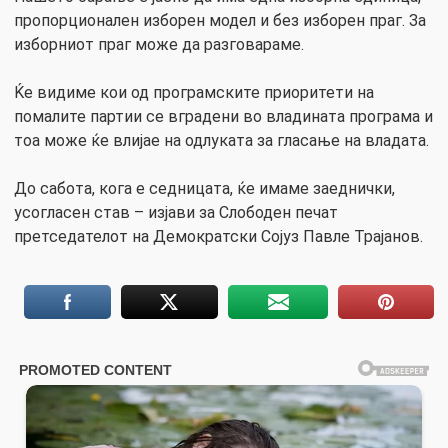
пропорционален изборен модел и без изборен праг. За
изборниот праг може да разговараме.
Ќе видиме кои од програмските приоритети на
помалите партии се вградени во владината програма и
тоа може ќе влијае на одлуката за гласање на владата.
До сабота, кога е седницата, ќе имаме заеднички,
усогласен став – изјави за Слободен печат
претседателот на Демократски Сојуз Павле Трајанов.