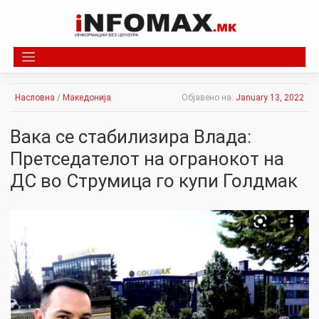
Skip
to
content
Насловна
/
Македонија
Објавено на:
January 13, 2022
Вака се стабилизира Влада:
Претседателот на огранокот на
ДС во Струмица го купи Голдмак