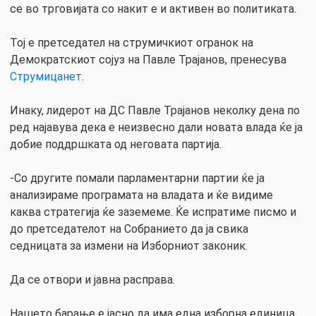
се во трговијата со накит е и активен во политиката.
Тој е претседател на струмичкиот огранок на
Демократскиот сојуз на Павле Трајанов, пренесува
Струмицанет
.
Инаку, лидерот на ДС Павле Трајанов неколку дена по
ред најавува дека е неизвесно дали новата влада ќе ја
добие поддршката од неговата партија.
-Со другите помали парламентарни партии ќе ја
анализираме програмата на владата и ќе видиме
каква стратегија ќе заземеме. Ќе испратиме писмо и
до претседателот на Собранието да ја свика
седницата за измени на Изборниот законик.
Да се отвори и јавна расправа.
Нашето барање е јасно да има една изборна единица,