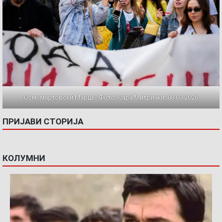
Осмомартовски Марш / Фото: Сара Митрички, 08.03.2026
ПРИЈАВИ СТОРИЈА
КОЛУМНИ