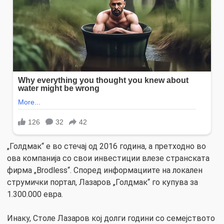
„Голдмак“ е во стечај од 2016 година, а претходно во
ова компанија со свои инвестиции влезе странската
фирма „Brodless“. Според информациите на локален
струмички портал, Лазаров „Голдмак“ го купува за
1.300.000 евра.
Инаку, Столе Лазаров кој долги години со семејството