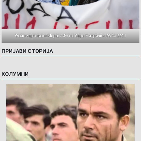
Осмомартовски Марш / Фото: Сара Митрички, 08.03.2026
ПРИЈАВИ СТОРИЈА
КОЛУМНИ