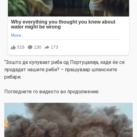
“Зошто да купуваат риба од Портуцалија, каде ќе се
продадат нашите риби? – прашуваар шпанските
рибари.
Погледнете го видеото во продолжение: