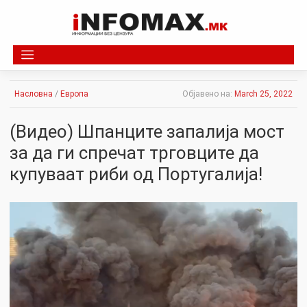
Skip
to
content
Насловна
/
Европа
Објавено на:
March 25, 2022
(Видео) Шпанците запалија мост
за да ги спречат трговците да
купуваат риби од Португалија!