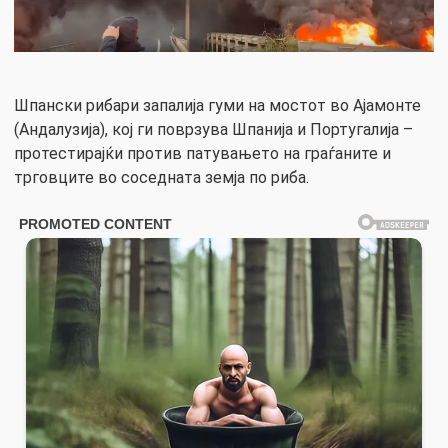
Шпански рибари запалија гуми на мостот во Ајамонте
(Андалузија), кој ги поврзува Шпанија и Португалија –
протестирајќи против патувањето на граѓаните и
трговците во соседната земја по риба.