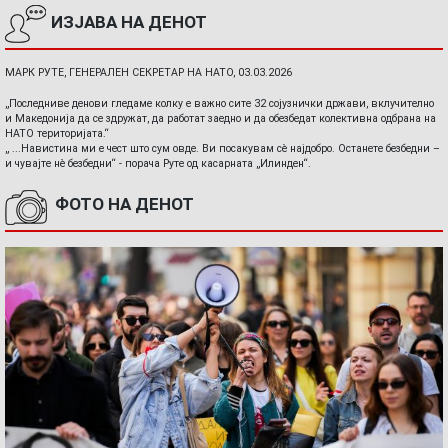
ИЗЈАВА НА ДЕНОТ
МАРК РУТЕ, ГЕНЕРАЛЕН СЕКРЕТАР НА НАТО, 03.03.2026
„Последниве денови гледаме колку е важно сите 32 сојузнички држави, вклучително
и Македонија да се здружат, да работат заедно и да обезбедат колективна одбрана на
НАТО територијата.“
„ ...Навистина ми е чест што сум овде. Ви посакувам сè најдобро. Останете безбедни –
и чувајте нè безбедни“ - порача Руте од касарната „Илинден“.
ФОТО НА ДЕНОТ