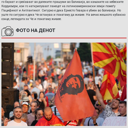
го бараат и среќаваат во далеките прашуми во Боливија, во кањоните на небеските
Кордиљери, кои го наткрилуваат ланецот на латиноамерикански земји помеѓу
Пацификот и Антлантикот. Сигурно е дека Ернесто Гевара е убиен во Боливија. Но
уште по сигурно е дека Че останува и понатаму да живее. На вечно жешкото кубанско
сонце, легендата за Че и понатаму живее.
ФОТО НА ДЕНОТ