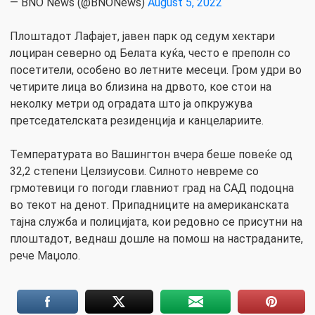
— BNO News (@BNONews)
August 5, 2022
Плоштадот Лафајет, јавен парк од седум хектари
лоциран северно од Белата куќа, често е преполн со
посетители, особено во летните месеци. Гром удри во
четирите лица во близина на дрвото, кое стои на
неколку метри од оградата што ја опкружува
претседателската резиденција и канцелариите.
Температурата во Вашингтон вчера беше повеќе од
32,2 степени Целзиусови. Силното невреме со
грмотевици го погоди главниот град на САД подоцна
во текот на денот. Припадниците на американската
тајна служба и полицијата, кои редовно се присутни на
плоштадот, веднаш дошле на помош на настраданите,
рече Маџоло.