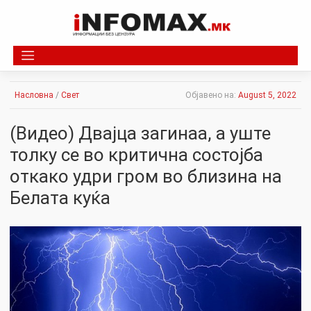
Skip
to
content
Насловна
/
Свет
Објавено на:
August 5, 2022
(Видео) Двајца загинаа, а уште
толку се во критична состојба
откако удри гром во близина на
Белата куќа