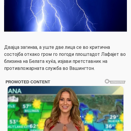
Двајца загинаа, а уште две лица се во критична
состојба откако гром го погоди плоштадот Лафајет во
близина на Белата куќа, изјави претставник на
противпожарната служба во Вашингтон.