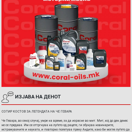
ИЗЈАВА НА ДЕНОТ
СОТИР КОСТОВ ЗА ЛЕГЕНДАТА НА ЧЕ ГЕВАРА
Че Гевара, во секој случај, умре на време, за да израсне во мит. Мит, кој до ден денес
не се предава. Им се оттргнува на луѓето од рацете, ги збунува новинарите,
истражувачите и науката, и повторно полетува преку Андите, како би могле луѓето да