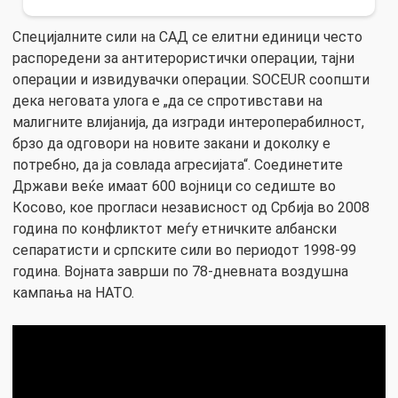
Специјалните сили на САД се елитни единици често
распоредени за антитерористички операции, тајни
операции и извидувачки операции. SOCEUR соопшти
дека неговата улога е „да се спротивстави на
малигните влијанија, да изгради интероперабилност,
брзо да одговори на новите закани и доколку е
потребно, да ја совлада агресијата“. Соединетите
Држави веќе имаат 600 војници со седиште во
Косово, кое прогласи независност од Србија во 2008
година по конфликтот меѓу етничките албански
сепаратисти и српските сили во периодот 1998-99
година. Војната заврши по 78-дневната воздушна
кампања на НАТО.