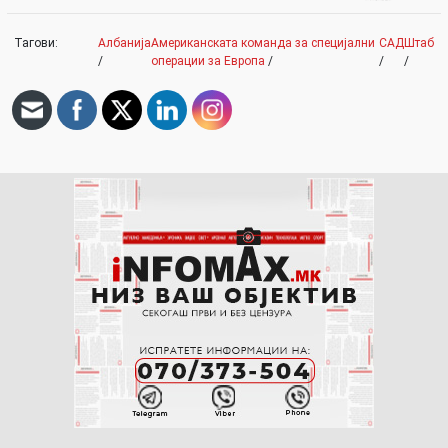
Тагови:
Албанија
Американската команда за специјални
САД
Штаб
/
операции за Европа
/
/
/