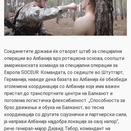
Соединетите држави ќе отворат штаб за специјални
операции во Албанија врз ротациона основа, соопшти
американската команда за специјални операции за
Европа SOCEUR. Командата, со седиште во Штутгарт,
Германија, наведе дека базата во Албанија ќе обезбеди
зголемена координација со Албанија која има важен
пристап до транспортните центри на Балканот и
поголема логистичка флексибилност. „Способноста за
брзо движење и обука на Балканот, во тесна
координација со другите сојузнички и партнерски сили,
ја направи Албанија најдобра локација за овој напор“,
рече генерал-мајор Дејвид Табор, командант на