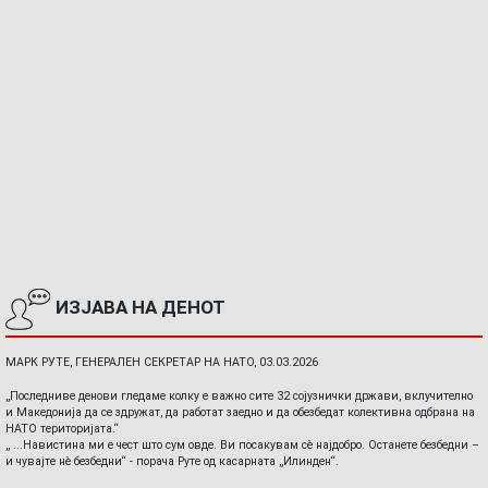
ИЗЈАВА НА ДЕНОТ
МАРК РУТЕ, ГЕНЕРАЛЕН СЕКРЕТАР НА НАТО, 03.03.2026
„Последниве денови гледаме колку е важно сите 32 сојузнички држави, вклучително
и Македонија да се здружат, да работат заедно и да обезбедат колективна одбрана на
НАТО територијата.“
„ ...Навистина ми е чест што сум овде. Ви посакувам сè најдобро. Останете безбедни –
и чувајте нè безбедни“ - порача Руте од касарната „Илинден“.