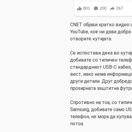
CNET објави кратко видео 
YouTube, кое ни дава добра
отворите кутијата.
Се испостави дека во кути
добивате со типичен телефо
стандардниот USB-C кабел, 
вест, иако нема информаци
други детали. Друг добредо
проѕирната заштитна футро
Спротивно на тоа, со типиче
Samsung, добивате само USB
телефон, не мора да купув
потоа.