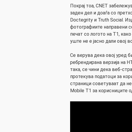
Покрај тоа, CNET забележу
заден дел и доаѓа со прет
Doctegrity и Truth Social. 
фотографиите направени со
печат со логото на T1, како
уште не е јасно дали овој 
Се верува дека овој уред 
ребрендирана верзија на HT
така, се чини дека веб-стр
протекува податоци за кор
страници советуваат да не
Mobile T1 за корисниците о