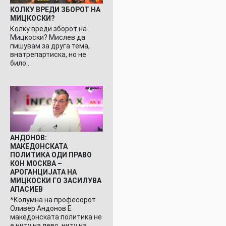
КОЛКУ ВРЕДИ ЗБОРОТ НА
МИЦКОСКИ?
Колку вреди зборот на
Мицкоски? Мислев да
пишувам за друга тема,
внатрепартиска, но не
било…
АНДОНОВ:
МАКЕДОНСКАТА
ПОЛИТИКА ОДИ ПРАВО
КОН МОСКВА –
АРОГАНЦИЈАТА НА
МИЦКОСКИ ГО ЗАСИЛУВА
АПАСИЕВ
*Колумна на професорот
Оливер Андонов Е
македонската политика не
е ниту на лево, ниту на…