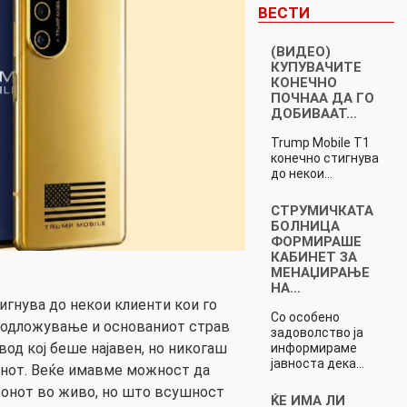
ВЕСТИ
(ВИДЕО)
КУПУВАЧИТЕ
КОНЕЧНО
ПОЧНАА ДА ГО
ДОБИВААТ…
Trump Mobile T1
конечно стигнува
до некои…
СТРУМИЧКАТА
БОЛНИЦА
ФОРМИРАШЕ
КАБИНЕТ ЗА
МЕНАЏИРАЊЕ
НА…
игнува до некои клиенти кои го
Со особено
о одложување и основаниот страв
задоволство ја
вод кој беше најавен, но никогаш
информираме
јавноста дека…
денот. Веќе имавме можност да
фонот во живо, но што всушност
ЌЕ ИМА ЛИ