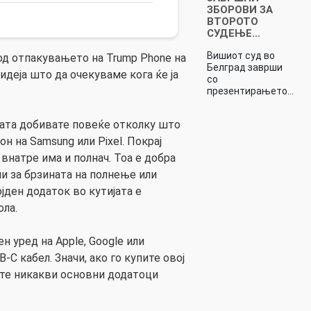
ЗБОРОВИ ЗА
ВТОРОТО
СУДЕЊЕ…
Вишиот суд во
од отпакувањето на Trump Phone на
Белград заврши
 идеја што да очекуваме кога ќе ја
со
презентирањето…
јата добивате повеќе отколку што
н на Samsung или Pixel. Покрај
внатре има и полнач. Тоа е добра
и за брзината на полнење или
јден додаток во кутијата е
ла.
н уред на Apple, Google или
-C кабел. Значи, ако го купите овој
ате никакви основни додатоци