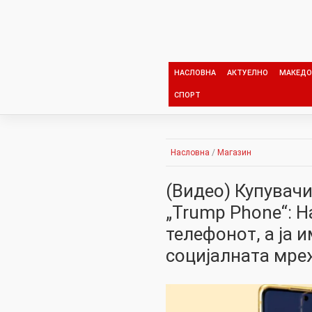
Skip
to
content
НАСЛОВНА
АКТУЕЛНО
МАКЕДО
СПОРТ
Насловна
/
Магазин
(Видео) Купувачи
„Trump Phone“: Н
телефонот, а ја 
социјалната мре