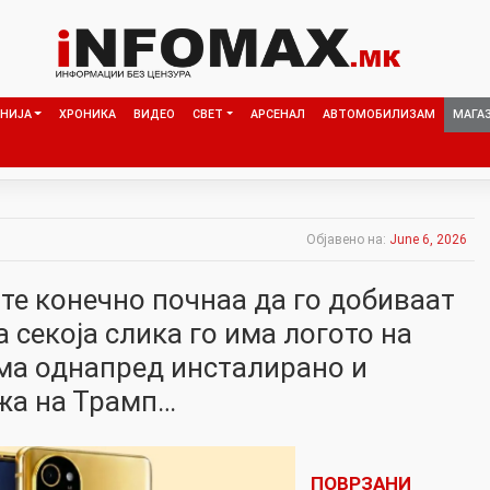
НИЈА
ХРОНИКА
ВИДЕО
СВЕТ
АРСЕНАЛ
АВТОМОБИЛИЗАМ
МАГА
Објавено на:
June 6, 2026
те конечно почнаа да го добиваат
а секоја слика го има логото на
има однапред инсталирано и
жа на Трамп…
ПОВРЗАНИ