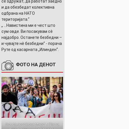
се здружат, да работат заедно
и да обезбедат колективна
одбрана на НАТО
територијата.“
„ ...Навистина ми е чест што
сум овде. Ви посакувам сè
најдобро. Останете безбедни –
и чувајте нè безбедни“ - порача
Руте од касарната „Илинден“.
ФОТО НА ДЕНОТ
Осмомартовски Марш / Фото: