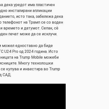
ва дека уредот има пластичен
ходно инсталирани апликации
Изданието, исто така, забележа дека
 телефонот на Трамп се со воден
 и времето и датумот. Сепак, сè
воден печат може да се исклучи.
би можел едноставно да биде
C U24 Pro од 2024 година. Исто
аницата на Trump Mobile можеби
исниците. Многу технолошки
 се купува и инвестира во Trump
д САД.