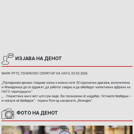
ИЗЈАВА НА ДЕНОТ
МАРК РУТЕ, ГЕНЕРАЛЕН СЕКРЕТАР НА НАТО, 03.03.2026
„Последниве денови гледаме колку е важно сите 32 сојузнички држави, вклучително
и Македонија да се здружат, да работат заедно и да обезбедат колективна одбрана на
НАТО територијата.“
„ ...Навистина ми е чест што сум овде. Ви посакувам сè најдобро. Останете безбедни –
и чувајте нè безбедни“ - порача Руте од касарната „Илинден“.
ФОТО НА ДЕНОТ