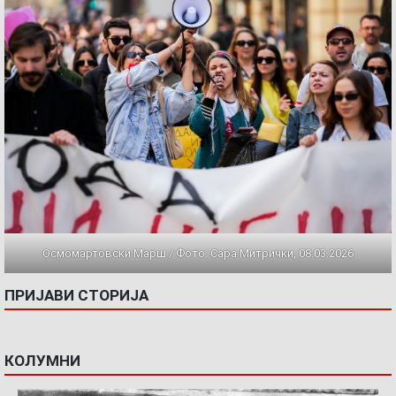
Осмомартовски Марш / Фото: Сара Митрички, 08.03.2026
ПРИЈАВИ СТОРИЈА
КОЛУМНИ