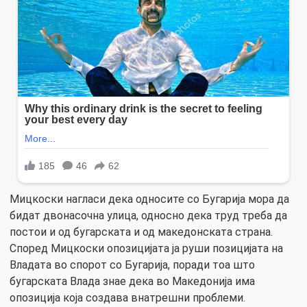
Мицкоски нагласи дека односите со Бугарија мора да
бидат двонасочна улица, односно дека труд треба да
постои и од бугарската и од македонската страна.
Според Мицкоски опозицијата ја руши позицијата на
Владата во спорот со Бугарија, поради тоа што
бугарската Влада знае дека во Македонија има
опозиција која создава внатрешни проблеми.