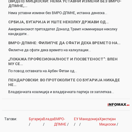
(ВИДЕО) МИЦКОСКИ: НЕМА УСТАВНИ ИЗМЕНИ БЕЗ ВМРО-
ДПМНЕ,…
Нема уставни измени без ВМРО-ДПМНЕ, истакна денеска…
СРБИЈА, БУГАРИЈА И УШТЕ НЕКОЛКУ ДРЖАВИ ОД…
Американскиот претседател Доналд Трамп номинираше неколку
кандидати…
ВМРО-ДПМНЕ: ФИЛИПЧЕ ДА СФАТИ ДЕКА ВРЕМЕТО НА…
Филипче да сфати дека времето на калкулации…
„ПОКАЖА ПРОФЕСИОНАЛНОСТ И ПОСВЕТЕНОСТ“: ВЛЕН
МУ СЕ…
По повод оставката на Арбен Фетаи од…
ПЕНДАРОВСКИ: ВО ПРОТОКОЛИТЕ СО БУГАРИЈА НИКАДЕ
НЕ…
Владејачката коалиција и владејачката партија се заплеткаа…
Тагови:
Бугарија
Влада
ВМРО-
ЕУ
Македонија
Христијан
/
/
ДПМНЕ
/
/
/
Мицкоски
/