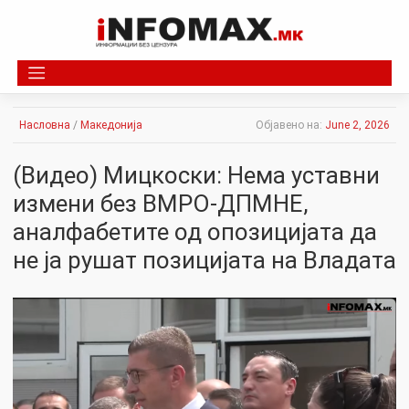
Skip
to
content
Насловна
/
Македонија
Објавено на:
June 2, 2026
(Видео) Мицкоски: Нема уставни
измени без ВМРО-ДПМНЕ,
аналфабетите од опозицијата да
не ја рушат позицијата на Владата