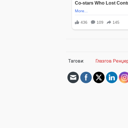
Тагови:
Глазгов Ренџе