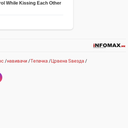
рс
/
навивачи
/
Тепачка
/
Црвена Ѕвезда
/