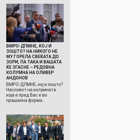
ВМРО-ДПМНЕ, КОЈ И
ЗОШТО? НА НИКОГО НЕ
МУ ГОРЕЛА СВЕЌАТА ДО
ЗОРИ, ПА ТАКА И ВАШАТА
ЌЕ ЗГАСНЕ – РЕДОВНА
КОЛУМНА НА ОЛИВЕР
АНДОНОВ
ВМРО-ДПМНЕ, кој и зошто?
Насловот на колумната
која е пред Вас е во
прашална форма…