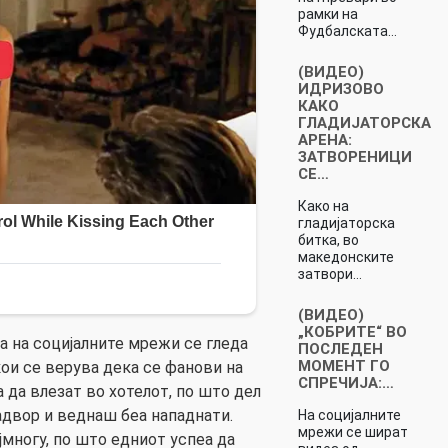
рамки на
Фудбалската…
(ВИДЕО)
ИДРИЗОВО
КАКО
ГЛАДИЈАТОРСКА
АРЕНА:
ЗАТВОРЕНИЦИ
СЕ…
Како на
гладијаторска
битка, во
македонските
затвори…
(ВИДЕО)
„КОБРИТЕ“ ВО
а на социјалните мрежи се гледа
ПОСЛЕДЕН
МОМЕНТ ГО
 кои се верува дека се фанови на
СПРЕЧИЈА:…
 да влезат во хотелот, по што дел
адвор и веднаш беа нападнати.
На социјалните
мрежи се шират
јмногу, по што едниот успеа да