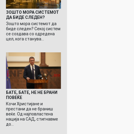
ЗОШТО МОРА СИСТЕМОТ
ДА БИДЕ СЛЕДЕН?
Зошто мора системот да
биде следен? Секој систем
се создава со одредена
цел, кога станува…
БАТЕ, БАТЕ, НЕ НЕ БРАНИ
ПОВЕЌЕ
Кочи Христијане и
престани да не браниш
веќе. Од најповластена
нација на САД, стигнавме
до…