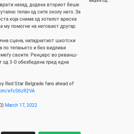
видеа од…
 врати назад, додека вториот беше
утално тепан од сите околу него. За
ста која снима од хотелот вреска
 да му помогне на неговиот другар.
ична сцена, нападнатиот шкотски
а по тепањето и без видливи
меѓу своите. Ренџерс во реванш-
т од 3-0 обезбедена пред една
by Red Star Belgrade fans ahead of
.com/efcS6zR2VA
0)
March 17, 2022