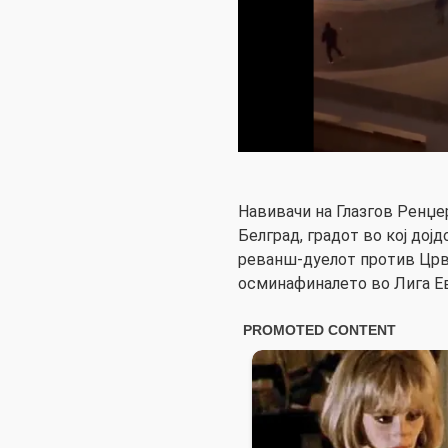
Навивачи на Глазгов Ренџе
Белград, градот во кој дојд
реванш-дуелот против Црве
осминафиналето во Лига Ев