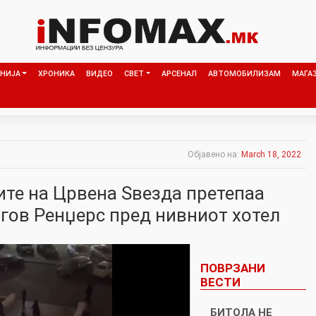
НИЈА
ХРОНИКА
ВИДЕО
СВЕТ
АРСЕНАЛ
АВТОМОБИЛИЗАМ
МАГА
Објавено на:
March 18, 2022
ите на Црвена Ѕвезда претепаа
згов Ренџерс пред нивниот хотел
ПОВРЗАНИ
ВЕСТИ
БИТОЛА НЕ