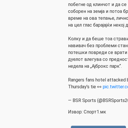
побегне од клинчот и да се
соборен на земја и потоа бр
време на ова тепање, лично
на цел глас барајајќи некој
Колку и да беше тоа страв
навивач без проблеми стан
потешки повреди се врати 
дуелот влегува со преднос
недела на „Ајброкс парк“.
Rangers fans hotel attacked 
Thursday’s tie 👀
pic.twitter
— BSR Sports (@BSRSports2
Извор: Спорт1.мк