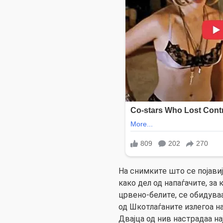
На снимките што се појавиј
како дел од напаѓачите, за
црвено-белите, се обидуваа
од Шкотлаѓаните излегоа н
Двајца од нив настрадаа на