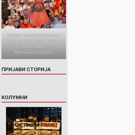
Протест против францускиот
предлог пред Влада. Фото:
Александар
Митовски,03.06.2022
ПРИЈАВИ СТОРИЈА
КОЛУМНИ