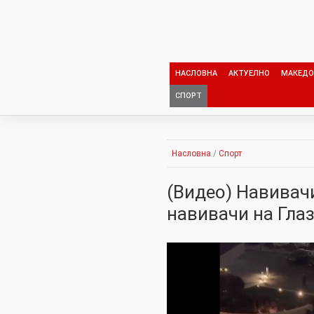
Skip
to
content
НАСЛОВНА
АКТУЕЛНО
МАКЕДО
СПОРТ
Насловна
/
Спорт
(Видео) Навивач
навивачи на Гла