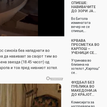
СПИЕШЕ:
НАВИВАЧИТЕ
ДО ЗОРИ ЈА…
Во Битола
изминатата
вечер не се
спиеше,…
КРВАВА
ПРЕСМЕТКА ВО
КАРПОШ –
рс синоќа беа нападнати во
УЧЕНИЦИ СЕ…
оа да навиваат за својот тим во
Утринава во
на звезда (18.45 часот) од
близина на
ропа и тоа пред нивниот хотел.
хотелот „Карпош“
се…
ФУДБАЛ БЕЗ
ПУБЛИКА ВО
МАКЕДОНИЈА
ДО КРАЈОТ…
Комисијата за
натпревари во