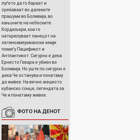
луѓето да го бараат и
среќаваат во далеките
прашуми во Боливија, во
кањоните на небеските
Кордиљери, кои го
наткрилуваат ланецот на
латиноамерикански земји
помеѓу Пацификот и
Антлантикот. Сигурно е дека
Ернесто Гевара е убиен во
Боливија. Но уште по сигурно е
дека Че останува и понатаму
да живее. На вечно жешкото
кубанско сонце, легендата за
Че и понатаму живее.
ФОТО НА ДЕНОТ