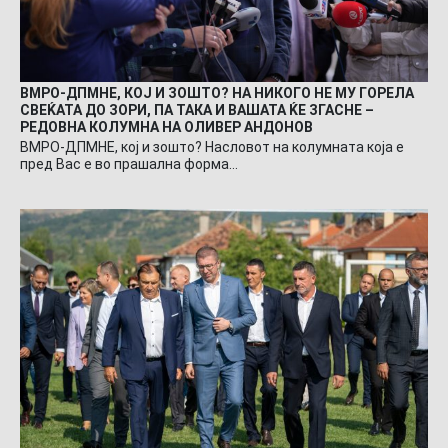
ВМРО-ДПМНЕ, КОЈ И ЗОШТО? НА НИКОГО НЕ МУ ГОРЕЛА
СВЕЌАТА ДО ЗОРИ, ПА ТАКА И ВАШАТА ЌЕ ЗГАСНЕ –
РЕДОВНА КОЛУМНА НА ОЛИВЕР АНДОНОВ
ВМРО-ДПМНЕ, кој и зошто? Насловот на колумната која е
пред Вас е во прашална форма…