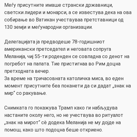
Меѓу присутните имаше странски државници,
светски лидери и монарси, а се известува дека на ова
собирање во Ватикан учествуваа претставници од
130 земји и меѓународни организации.
Делегацијата ја предводеше 78-годишниот
американски претседател и неговата сопруга
Меланија, чиј 55-ти роденден се совпадна со денот на
погребот на папата. Тие пристигнаа во Рим доцна
претходната вечер.
За време на тричасовната католичка миса, во еден
момент присутните беа поканети да си дадат „знак на
мир“ со ракување.
Снимката го покажува Трамп како ги набљудува
настаните околу него, но не учествува во ритуалот
„знак на мирот“ сè додека Меланија не му дојде на
помош, како што подоцна беше откриено.