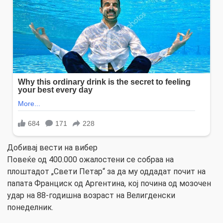
Добивај вести на вибер
Повеќе од 400.000 ожалостени се собраа на
плоштадот „Свети Петар“ за да му оддадат почит на
папата Франциск од Аргентина, кој почина од мозочен
удар на 88-годишна возраст на Велигденски
понеделник.