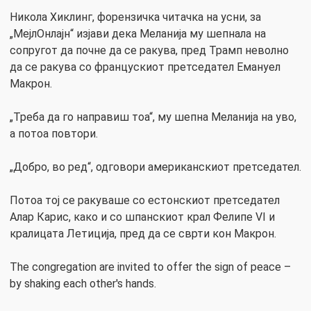
Никола Хиклинг, форензичка читачка на усни, за
„МејлОнлајн“ изјави дека Меланија му шепнала на
сопругот да почне да се ракува, пред Трамп неволно
да се ракува со францускиот претседател Емануел
Макрон.
„Треба да го направиш тоа“, му шепна Меланија на уво,
а потоа повтори.
„Добро, во ред“, одговори американскиот претседател.
Потоа тој се ракуваше со естонскиот претседател
Алар Карис, како и со шпанскиот крал Фелипе VI и
кралицата Летиција, пред да се сврти кон Макрон.
The congregation are invited to offer the sign of peace –
by shaking each other's hands.