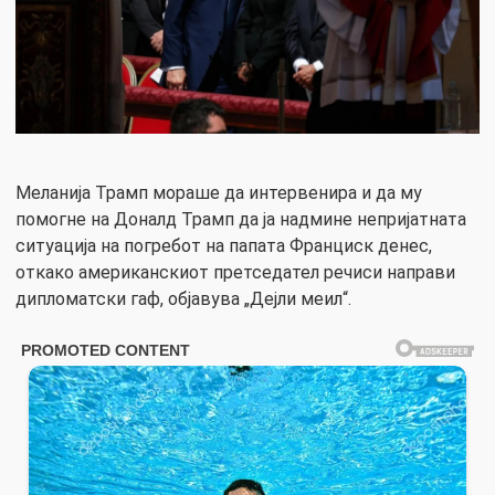
Меланија Трамп мораше да интервенира и да му
помогне на Доналд Трамп да ја надмине непријатната
ситуација на погребот на папата Франциск денес,
откако американскиот претседател речиси направи
дипломатски гаф, објавува „Дејли меил“.