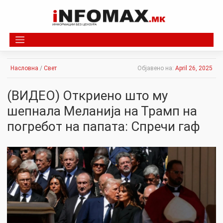
Skip
to
content
Насловна
/
Свет
Објавено на:
April 26, 2025
(ВИДЕО) Откриено што му
шепнала Меланија на Трамп на
погребот на папата: Спречи гаф