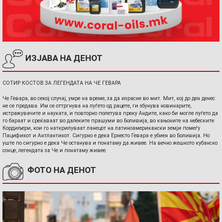
ИЗЈАВА НА ДЕНОТ
СОТИР КОСТОВ ЗА ЛЕГЕНДАТА НА ЧЕ ГЕВАРА
Че Гевара, во секој случај, умре на време, за да израсне во мит. Мит, кој до ден денес
не се предава. Им се оттргнува на луѓето од рацете, ги збунува новинарите,
истражувачите и науката, и повторно полетува преку Андите, како би могле луѓето да
го бараат и среќаваат во далеките прашуми во Боливија, во кањоните на небеските
Кордиљери, кои го наткрилуваат ланецот на латиноамерикански земји помеѓу
Пацификот и Антлантикот. Сигурно е дека Ернесто Гевара е убиен во Боливија. Но
уште по сигурно е дека Че останува и понатаму да живее. На вечно жешкото кубанско
сонце, легендата за Че и понатаму живее.
ФОТО НА ДЕНОТ