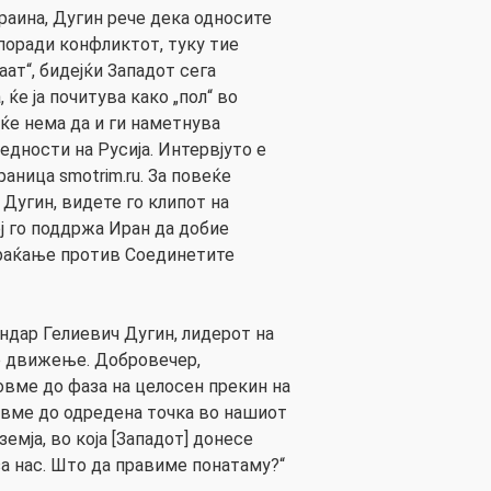
краина, Дугин рече дека односите
поради конфликтот, туку тие
ат“, бидејќи Западот сега
 ќе ја почитува како „пол“ во
ќе нема да и ги наметнува
едности на Русија. Интервјуто е
раница smotrim.ru. За повеќе
Дугин, видете го клипот на
ој го поддржа Иран да добие
враќање против Соединетите
ндар Гелиевич Дугин, лидерот на
 движење. Добровечер,
овме до фаза на целосен прекин на
овме до одредена точка во нашиот
земја, во која [Западот] донесе
за нас. Што да правиме понатаму?“