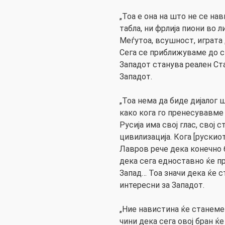
„Тоа е она на што не се на
табла, ни фрлија пиони во л
Меѓутоа, всушност, играта
Сега се приближуваме до си
Западот станува реален Ст
Западот.
„Тоа нема да биде дијалог 
како кога го пренесувавме 
Русија има свој глас, свој с
цивилизација. Кога [руски
Лавров рече дека конечно 
дека сега едноставно ќе п
Запад… Тоа значи дека ќе 
интересни за Западот.
„Ние навистина ќе станеме 
чини дека сега овој бран ќ