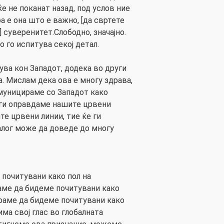
ќе не поканат назад, под услов ние
оа е она што е важно, [да свртете
] суверенитет.Слободно, значајно.
 го испитува секој детал.
ува кон Западот, додека во други
. Мислам дека ова е многу здрава,
омуницираме со Западот како
а ги оправдаме нашите црвени
те црвени линии, тие ќе ги
јалог може да доведе до многу
 почитувани како пол на
аме да бидеме почитувани како
раме да бидеме почитувани како
има свој глас во глобалната