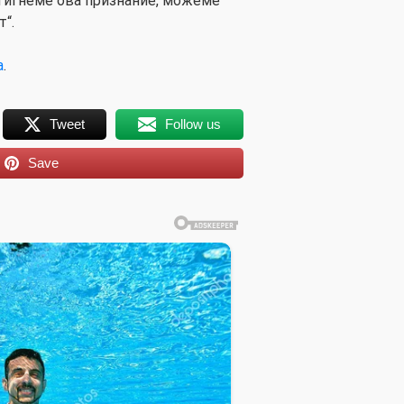
стигнеме ова признание, можеме
т“.
а
.
Tweet
Follow us
Save