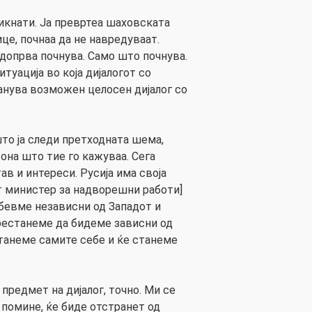
викнати. Ја превртеа шаховската
ице, почнаа да не навредуваат.
 допрва почнува. Само што почнува.
туација во која дијалогот со
анува возможен целосен дијалог со
што ја следи претходната шема,
она што тие го кажуваа. Сега
тав и интереси. Русија има своја
от министер за надворешни работи]
бевме независни од Западот и
рестанеме да бидеме зависни од
станеме самите себе и ќе станеме
предмет на дијалог, точно. Ми се
е помине, ќе биде отстранет од