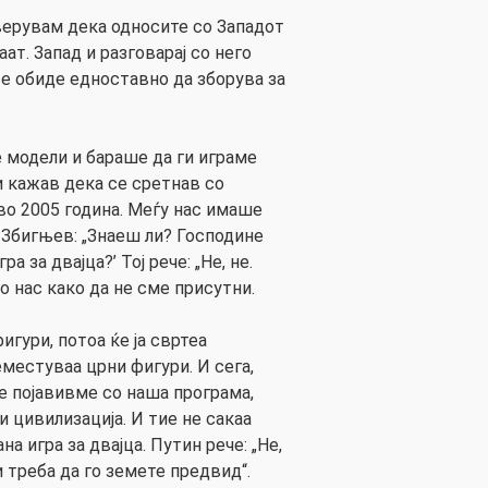
 верувам дека односите со Западот
т. Запад и разговарај со него
е обиде едноставно да зборува за
 модели и бараше да ги играме
и кажав дека се сретнав со
о 2005 година. Меѓу нас имаше
 Збигњев: „Знаеш ли? Господине
 за двајца?’ Тој рече: „Не, не.
 нас како да не сме присутни.
игури, потоа ќе ја свртеа
еместуваа црни фигури. И сега,
е појавивме со наша програма,
 цивилизација. И тие не сакаа
а игра за двајца. Путин рече: „Не,
 и треба да го земете предвид“.