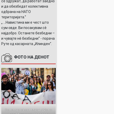
се здружат, да работат заедно
и да обезбедат колективна
одбрана на НАТО
територијата.“
„ ...Навистина ми е чест што
сум овде. Ви посакувам сè
најдобро. Останете безбедни –
и чувајте нè безбедни“ - порача
Руте од касарната „Илинден“.
ФОТО НА ДЕНОТ
Осмомартовски Марш / Фото: