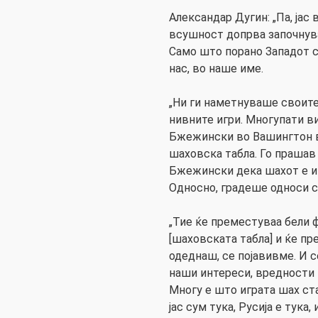
Александар Дугин: „Па, јас
всушност допрва започнуваа
Само што порано Западот с
нас, во наше име.
„Ни ги наметнуваше своите
нивните игри. Многупати в
Бжежински во Вашингтон в
шаховска табла. Го прашав
Бжежински дека шахот е игра
Односно, градеше односи со
„Тие ќе преместуваа бели ф
[шаховската табла] и ќе пр
одеднаш, се појавивме. И с
наши интереси, вредности и
Многу е што играта шах стан
јас сум тука, Русија е тука,