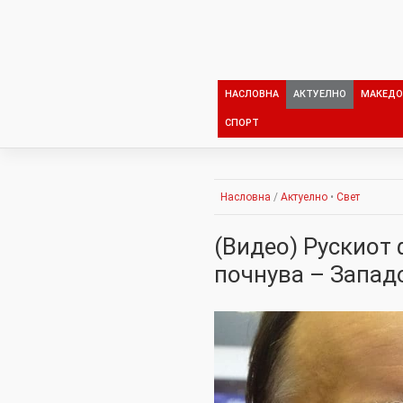
Skip
to
content
НАСЛОВНА
АКТУЕЛНО
МАКЕДО
СПОРТ
Насловна
/
Актуелно
•
Свет
(Видео) Рускиот
почнува – Западо