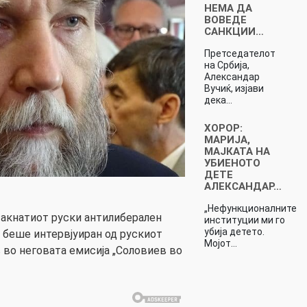
НЕМА ДА
ВОВЕДЕ
CAНКЦИИ…
Претседателот
на Србија,
Александар
Вучиќ, изјави
дека…
ХОРОР:
МАРИЈА,
МАЈКАТА НА
УБИЕНОТО
ДЕТЕ
АЛЕКСАНДАР…
„Нефункционалните
стакнатиот руски антилиберален
институции ми го
убија детето.
 беше интервјуиран од рускиот
Мојот…
во неговата емисија „Соловиев во