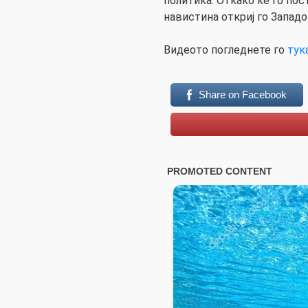
политика. Откако ќе го по
навистина откриј го Западо
Видеото погледнете го
тук
Share on Facebook