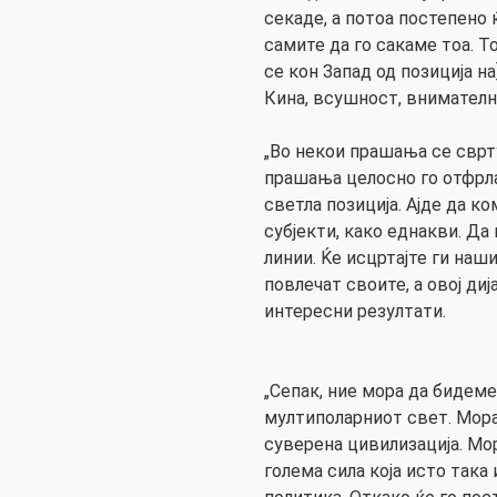
секаде, а потоа постепено 
самите да го сакаме тоа. Т
се кон Запад од позиција на
Кина, всушност, внимателно
„Во некои прашања се сврт
прашања целосно го отфрла
светла позиција. Ајде да к
субјекти, како еднакви. Д
линии. Ќе исцртајте ги наши
повлечат своите, а овој ди
интересни резултати.
„Сепак, ние мора да бидеме
мултиполарниот свет. Мор
суверена цивилизација. Мо
голема сила која исто така 