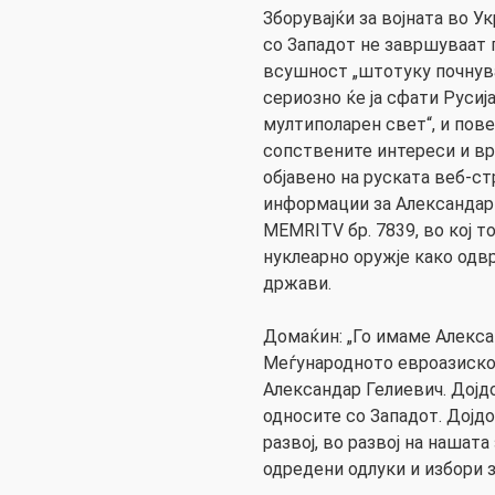
Зборувајќи за војната во У
со Западот не завршуваат 
всушност „штотуку почнува
сериозно ќе ја сфати Русија,
мултиполарен свет“, и пове
сопствените интереси и вр
објавено на руската веб-ст
информации за Александар 
MEMRITV бр. 7839, во кој т
нуклеарно оружје како од
држави.
Домаќин: „Го имаме Алекса
Меѓународното евроазиско
Александар Гелиевич. Дојд
односите со Западот. Дојд
развој, во развој на нашата 
одредени одлуки и избори 