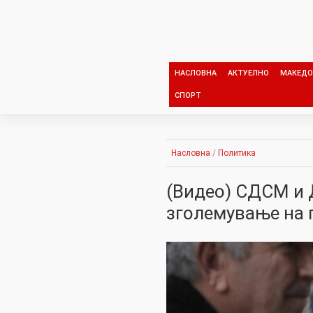
Skip
to
content
НАСЛОВНА
АКТУЕЛНО
МАКЕДО
СПОРТ
Насловна
/
Политика
(Видео) СДСМ и 
зголемување на п