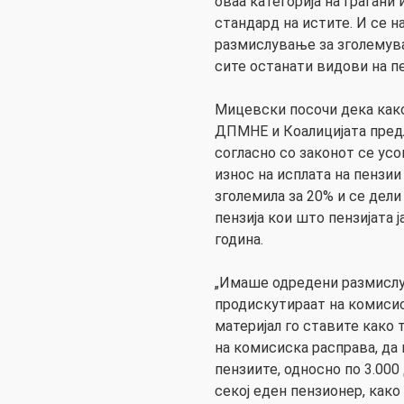
оваа категорија на граѓани
стандард на истите. И се 
размислување за зголемува
сите останати видови на пе
Мицевски посочи дека како
ДПМНЕ и Коалицијата предл
согласно со законот се усо
износ на исплата на пензии
зголемила за 20% и се дели
пензија кои што пензијата 
година.
„Имаше одредени размислу
продискутираат на комисис
материјал го ставите како 
на комисиска расправа, да
пензиите, односно по 3.000
секој еден пензионер, како