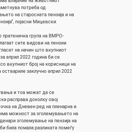
 има влијание на животниот
наметнува потреба од
њето на старосната пензија и на
нзија“, појасни Мицевски.
 пратеничка група на ВМРО-
агаат сите видови на пензии
гласат на начин што вкупниот
 за април 2022 година би се
 со вкупниот број на корисници на
ја оствариле заклучно април 2022
вања и тоа можат да се
ка расправа доколку овој
точка на Дневен ред на пленарна и
 има можност за зголемувањето на
 денари зголемување на пензија на
 би била помала разликата помеѓу