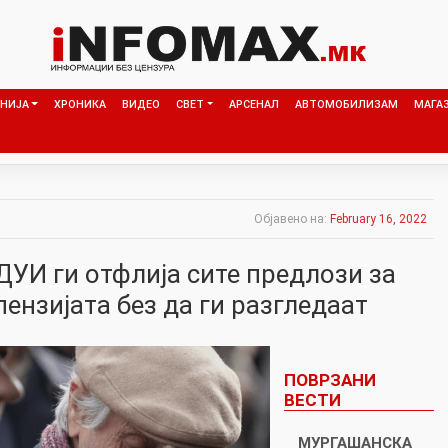
НИЈА
ХРОНИКА
ВИДЕО
СВЕТ
АРСЕНАЛ
АВТОМОБИЛИЗАМ
МАГА
Објавено на:
February 16, 2022
ДУИ ги отфлија сите предлози за
ензијата без да ги разгледаат
ПОВРЗАНИ
ВЕСТИ
МУРГАШАНСКА