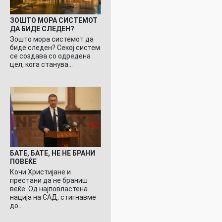
ЗОШТО МОРА СИСТЕМОТ
ДА БИДЕ СЛЕДЕН?
Зошто мора системот да
биде следен? Секој систем
се создава со одредена
цел, кога станува…
БАТЕ, БАТЕ, НЕ НЕ БРАНИ
ПОВЕЌЕ
Кочи Христијане и
престани да не браниш
веќе. Од најповластена
нација на САД, стигнавме
до…