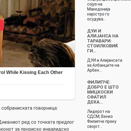
сојуз на
Македонија
најостро го
осудува…
ДУИ И
АЛИЈАНСА НА
ТАРАВАРИ:
СТОИЛКОВИЌ
ГИ…
ДУИ и Алијансата
за Албанците на
Арбен…
ФИЛИПЧЕ:
ДОБРО Е ШТО
МИЦКОСКИ
СФАТИЛ
ДЕКА…
 собраниската говорница:
Лидерот на
СДСМ, Венко
Филипче преку
Дневниот ред со точката предлог
својот…
аконот за пензиско инвалидско