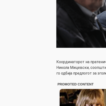
Координаторот на пратени
Никола Мицевски, соопшти
го одбија предлогот за зго