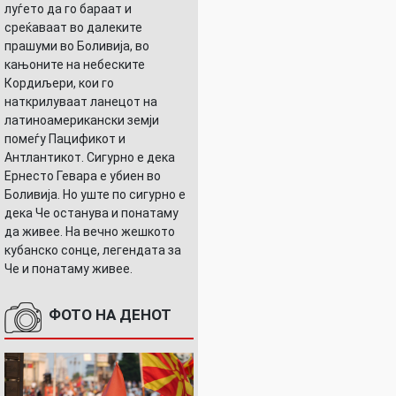
луѓето да го бараат и
среќаваат во далеките
прашуми во Боливија, во
кањоните на небеските
Кордиљери, кои го
наткрилуваат ланецот на
латиноамерикански земји
помеѓу Пацификот и
Антлантикот. Сигурно е дека
Ернесто Гевара е убиен во
Боливија. Но уште по сигурно е
дека Че останува и понатаму
да живее. На вечно жешкото
кубанско сонце, легендата за
Че и понатаму живее.
ФОТО НА ДЕНОТ