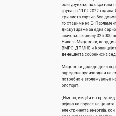
осигурување по скратена п
група на 11.02.2022 година
три листа хартија беа дово
го ставиме на Е- Парламен
дискутираме за една серио
значење за околу 325.000 п
Никола Мицевски, координа
ВМРО-ДПМНЕ и Коалицијата 
денешната собраниска сед
Мицевски додаде дека пор
одредени производи и на с
потребно е зголемување на 
опстојат.
„Имено, имајќи во предвид
појава на пораст на цените
електричната енергија, кои