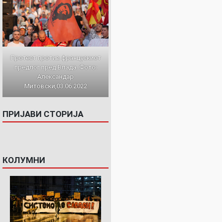
Протест против францускиот
предлог пред Влада. Фото:
Александар
Митовски,03.06.2022
ПРИЈАВИ СТОРИЈА
КОЛУМНИ