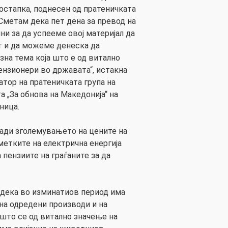
остапка, поднесен од пратеничката
. Сметам дека пет дена за превод на
лни за да успееме овој материјал да
т и да можеме денеска да
зна тема која што е од витално
ензионери во државата“, истакна
тор на пратеничката група на
„За обнова на Македонија“ на
ница.
ади зголемувањето на цените на
метките на електрична енергија
пензиите на граѓаните за да
 дека во изминатиов период има
 на одредени производи и на
 што се од витално значење на