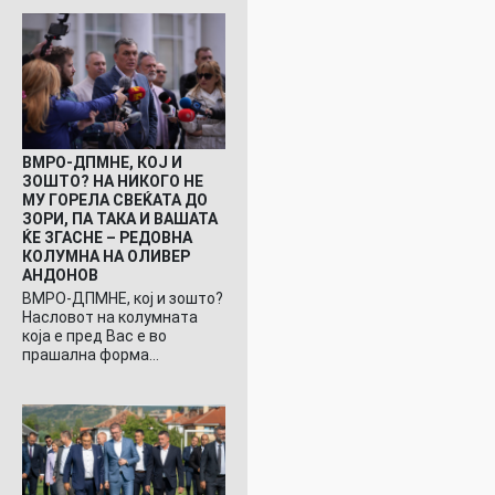
ВМРО-ДПМНЕ, КОЈ И
ЗОШТО? НА НИКОГО НЕ
МУ ГОРЕЛА СВЕЌАТА ДО
ЗОРИ, ПА ТАКА И ВАШАТА
ЌЕ ЗГАСНЕ – РЕДОВНА
КОЛУМНА НА ОЛИВЕР
АНДОНОВ
ВМРО-ДПМНЕ, кој и зошто?
Насловот на колумната
која е пред Вас е во
прашална форма…