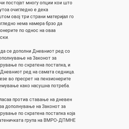
чи постојат многу опции кои што
утоа очигледно е дека
том овој три страни материјал го
игледно нема намера брзо да
онерите по однос на оваа
ски.
да се дополни Дневниот ред со
дополнување на Законот за
рување по скратена постапка, и
а Дневниот ред на самата седница.
лезе во пресрет на пензионерите
лемување како насушна потреба.
ласаа против ставање на дневен
 за дополнување на Законот за
рување по скратена постапка која
пратеничката група на ВМРО-ДПМНЕ