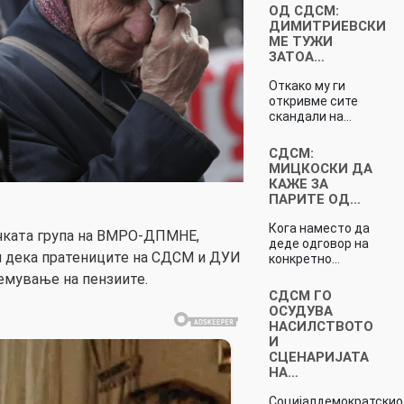
ОД СДСМ:
ДИМИТРИЕВСКИ
МЕ ТУЖИ
ЗАТОА…
Откако му ги
откривме сите
скандали на…
СДСМ:
МИЦКОСКИ ДА
КАЖЕ ЗА
ПАРИТЕ ОД…
Кога наместо да
чката група на ВМРО-ДПМНЕ,
деде одговор на
 дека пратениците на СДСМ и ДУИ
конкретно…
лемување на пензиите.
СДСМ ГО
ОСУДУВА
НАСИЛСТВОТО
И
СЦЕНАРИЈАТА
НА…
Социјалдемократскио