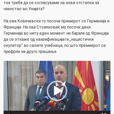
тоа треба да се согласуваме на нови отстапки за
членство во Унијата?
На ова Ковачевски го посочи примерот со Германија и
Франција. На ова Стоилковиќ му посочи дека
Германија во ниту еден момент не барала од Франција
да се откаже од квалификацијата „нацистички
окупатор“ во своите учебници, по што премиерот се
префрли на друго прашање.
Video
Player