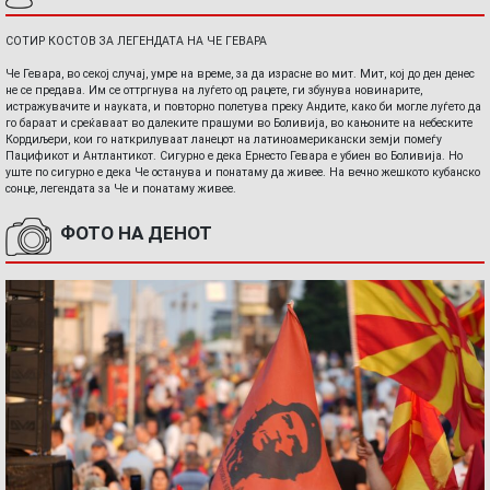
СОТИР КОСТОВ ЗА ЛЕГЕНДАТА НА ЧЕ ГЕВАРА
Че Гевара, во секој случај, умре на време, за да израсне во мит. Мит, кој до ден денес
не се предава. Им се оттргнува на луѓето од рацете, ги збунува новинарите,
истражувачите и науката, и повторно полетува преку Андите, како би могле луѓето да
го бараат и среќаваат во далеките прашуми во Боливија, во кањоните на небеските
Кордиљери, кои го наткрилуваат ланецот на латиноамерикански земји помеѓу
Пацификот и Антлантикот. Сигурно е дека Ернесто Гевара е убиен во Боливија. Но
уште по сигурно е дека Че останува и понатаму да живее. На вечно жешкото кубанско
сонце, легендата за Че и понатаму живее.
ФОТО НА ДЕНОТ