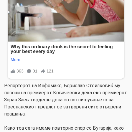
Репортерот на Инфомакс, Борислав Стоилковиќ му
посочи на премиерот Ковачевски дека екс премиерот
Зоран Заев тврдеше дека со потпишувањето на
Преспанскиот предлог се затворени сите отворени
прашања.
Како тоа сега имаме повторно спор со Бугарија, како