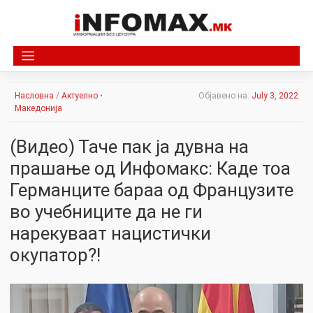
Skip
to
content
Насловна
/
Актуелно
•
Објавено на:
July 3, 2022
Македонија
(Видео) Таче пак ја дувна на
прашање од Инфомакс: Каде тоа
Германците бараа од Французите
во учебниците да не ги
нарекуваат нацистички
окупатор?!