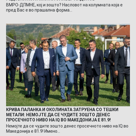
ВМРО-ДПМНЕ, кој и зошто? Насловот на колумната која е
пред Вас е во прашална форма…
КРИВА ПАЛАНКА И ОКОЛИНАТА ЗАТРУЕНА СО ТЕШКИ
МЕТАЛИ: НЕМОЈТЕ ДА СЕ ЧУДИТЕ ЗОШТО ДЕНЕС
ПРОСЕЧНОТО НИВО НА IQ ВО МАКЕДОНИЈА Е 81.9!
Немојте да се чудите зошто денес просечното ниво на IQ во
Македонија е 81.9! Имено…