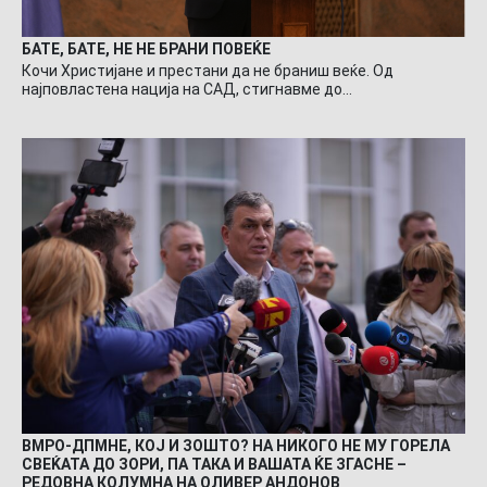
БАТЕ, БАТЕ, НЕ НЕ БРАНИ ПОВЕЌЕ
Кочи Христијане и престани да не браниш веќе. Од
најповластена нација на САД, стигнавме до…
ВМРО-ДПМНЕ, КОЈ И ЗОШТО? НА НИКОГО НЕ МУ ГОРЕЛА
СВЕЌАТА ДО ЗОРИ, ПА ТАКА И ВАШАТА ЌЕ ЗГАСНЕ –
РЕДОВНА КОЛУМНА НА ОЛИВЕР АНДОНОВ