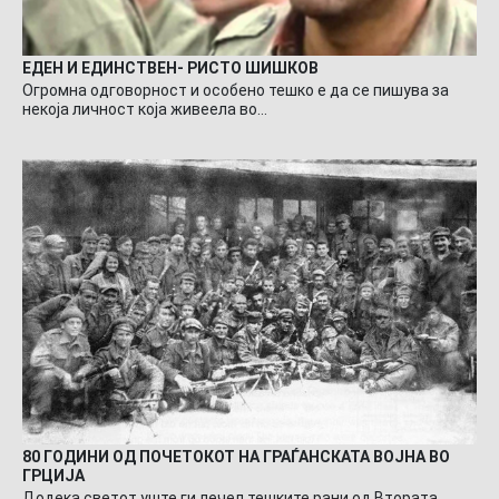
ЕДЕН И ЕДИНСТВЕН- РИСТО ШИШКОВ
Огромна одговорност и особено тешко е да се пишува за
некоја личност која живеела во…
80 ГОДИНИ ОД ПОЧЕТОКОТ НА ГРАЃАНСКАТА ВОЈНА ВО
ГРЦИЈА
Додека светот уште ги лечел тешките рани од Втората