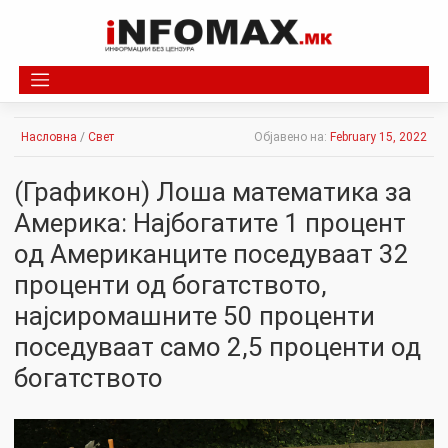
Skip
to
content
Насловна
/
Свет
Објавено на:
February 15, 2022
(Графикон) Лоша математика за
Америка: Најбогатите 1 процент
од Американците поседуваат 32
проценти од богатството,
најсиромашните 50 проценти
поседуваат само 2,5 проценти од
богатството