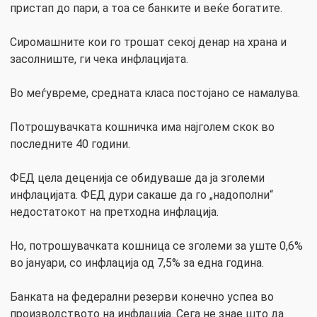
пристап до пари, а тоа се банките и веќе богатите.
Сиромашните кои го трошат секој денар на храна и
засолниште, ги чека инфлацијата.
Во меѓувреме, средната класа постојано се намалува.
Потрошувачката кошничка има најголем скок во
последните 40 години.
ФЕД цела деценија се обидуваше да ја зголеми
инфлацијата. ФЕД дури сакаше да го „надополни“
недостатокот на претходна инфлација.
Но, потрошувачката кошница се зголеми за уште 0,6%
во јануари, со инфлација од 7,5% за една година.
Банката на федерални резерви конечно успеа во
производството на инфлација. Сега не знае што да