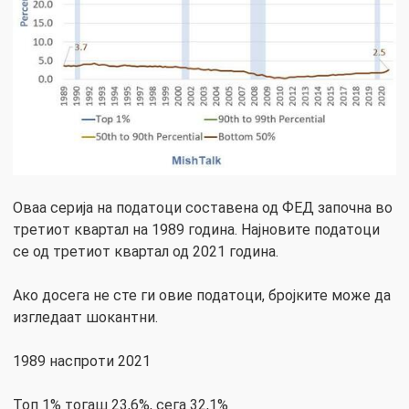
Оваа серија на податоци составена од ФЕД започна во
третиот квартал на 1989 година. Најновите податоци
се од третиот квартал од 2021 година.
Ако досега не сте ги овие податоци, бројките може да
изгледаат шокантни.
1989 наспроти 2021
Топ 1% тогаш 23,6%, сега 32,1%