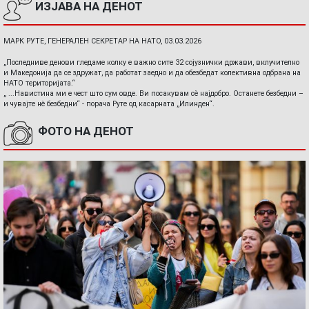
ИЗЈАВА НА ДЕНОТ
МАРК РУТЕ, ГЕНЕРАЛЕН СЕКРЕТАР НА НАТО, 03.03.2026
„Последниве денови гледаме колку е важно сите 32 сојузнички држави, вклучително
и Македонија да се здружат, да работат заедно и да обезбедат колективна одбрана на
НАТО територијата.“
„ ...Навистина ми е чест што сум овде. Ви посакувам сè најдобро. Останете безбедни –
и чувајте нè безбедни“ - порача Руте од касарната „Илинден“.
ФОТО НА ДЕНОТ