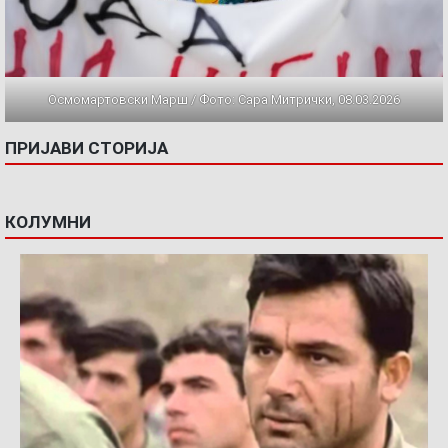
Осмомартовски Марш / Фото: Сара Митрички, 08.03.2026
ПРИЈАВИ СТОРИЈА
КОЛУМНИ