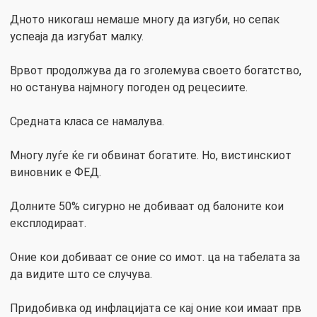
Дното никогаш немаше многу да изгуби, но сепак
успеаја да изгубат малку.
Врвот продолжува да го зголемува своето богатство,
но останува најмногу погоден од рецесиите.
Средната класа се намалува.
Многу луѓе ќе ги обвинат богатите. Но, вистинскиот
виновник е ФЕД.
Долните 50% сигурно не добиваат од балоните кои
експлодираат.
Оние кои добиваат се оние со имот. ца на табелата за
да видите што се случува.
Придобивка од инфлацијата се кај оние кои имаат прв