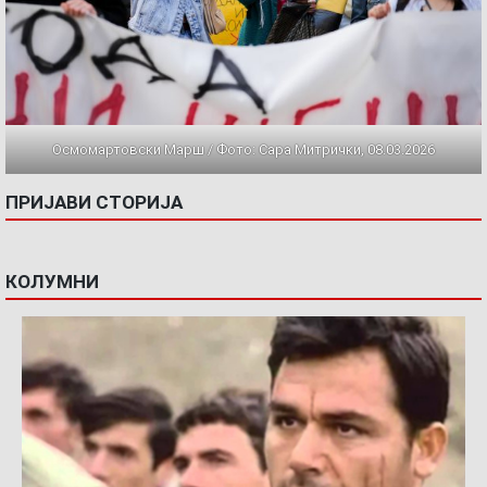
Осмомартовски Марш / Фото: Сара Митрички, 08.03.2026
ПРИЈАВИ СТОРИЈА
КОЛУМНИ