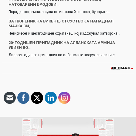
НАТОВАРЕНИ БРОДОВИ…
Поради екстремната суша во источна Хрватска, бунарите…
ЗАТВОРЕНИК НА ВИКЕНД-ОТСУСТВО ЈА НАПАДНАЛ
МАЈКА СИ,…
Четириесет и шестгодишен охриѓанец, кој издржувал затворска…
20-ГОДИШЕН ПРИПАДНИК НА АЛБАНСКАТА АРМИЈА
УБИЕН ВО…
Дваесетгодишен припадник на албанските вооружени сили е…