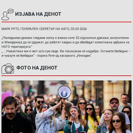
ИЗЈАВА НА ДЕНОТ
МАРК РУТЕ, ГЕНЕРАЛЕН СЕКРЕТАР НА НАТО, 03.03.2026
„Последниве денови гледаме колку е важно сите 32 сојузнички држави, вклучително
и Македонија да се здружат, да работат заедно и да обезбедат колективна одбрана на
НАТО територијата.“
„ ...Навистина ми е чест што сум овде. Ви посакувам сè најдобро. Останете безбедни –
и чувајте нè безбедни“ - порача Руте од касарната „Илинден“.
ФОТО НА ДЕНОТ