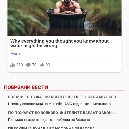
ПОВРЗАНИ ВЕСТИ
ВОЗАЧИ ГО ТУЖАТ MERCEDES: ВЖЕШТЕНОТО AMG ЛОГО…
Неколку сопственици на Mercedes-AMG тврдат дека металното…
ПО ПОЖАРОТ ВО ВОЛКОВО, ЖИТЕЛИТЕ БАРААТ ЗАКОН:…
Големиот пожар што денеска избувна во Волково…
ПРЕСУШИЈА БУНАРИ ВО ИСТОЧНА ХРВАТСКА,