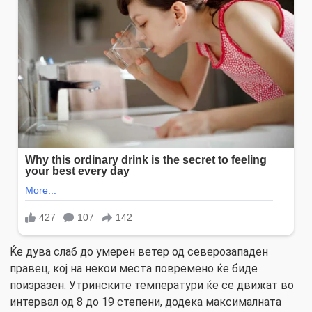
Ќе дува слаб до умерен ветер од северозападен
правец, кој на некои места повремено ќе биде
поизразен. Утринските температури ќе се движат во
интервал од 8 до 19 степени, додека максималната