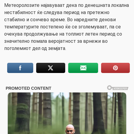
Метеоролозите најавуваат дека по денешната локална
нестабилност ќе следува период на претежно
стабилно и сончево време. Во наредните денови
температурите постепено ќе се зголемуваат, па се
очекува продолжување на топлиот летен период со
значително помала веројатност за врнежи во
поголемиот дел од земјата.