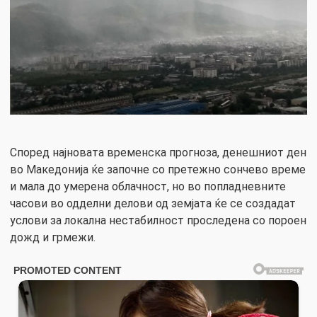
Според најновата временска прогноза, денешниот ден
во Македонија ќе започне со претежно сончево време
и мала до умерена облачност, но во попладневните
часови во одделни делови од земјата ќе се создадат
услови за локална нестабилност проследена со пороен
дожд и грмежи.