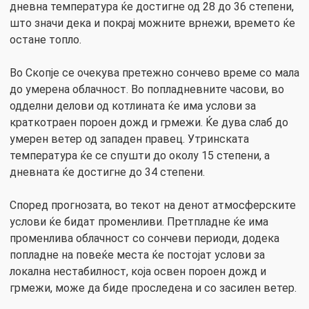
дневна температура ќе достигне од 28 до 36 степени,
што значи дека и покрај можните врнежи, времето ќе
остане топло.
Во Скопје се очекува претежно сончево време со мала
до умерена облачност. Во попладневните часови, во
одделни делови од котлината ќе има услови за
краткотраен пороен дожд и грмежи. Ќе дува слаб до
умерен ветер од западен правец. Утринската
температура ќе се спушти до околу 15 степени, а
дневната ќе достигне до 34 степени.
Според прогнозата, во текот на денот атмосферските
услови ќе бидат променливи. Претпладне ќе има
променлива облачност со сончеви периоди, додека
попладне на повеќе места ќе постојат услови за
локална нестабилност, која освен пороен дожд и
грмежи, може да биде проследена и со засилен ветер.