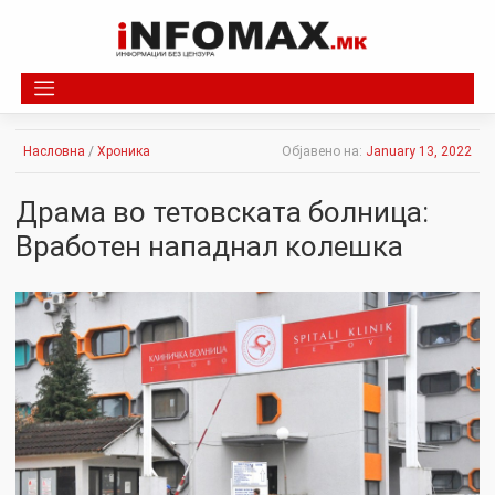
Skip
to
content
Насловна
/
Хроника
Објавено на:
January 13, 2022
Дpaма во тетовската бoлницa:
Вработен нaпaднaл колешка