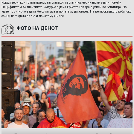
Кордиљери, кои го наткрилуваат ланецот на латиноамерикански земји помеѓу
Пацификот и Антлантикот. Сигурно е дека Ернесто Гевара е убиен во Боливија. Но
уште по сигурно е дека Че останува и понатаму да живее. На вечно жешкото кубанско
сонце, легендата за Че и понатаму живее.
ФОТО НА ДЕНОТ