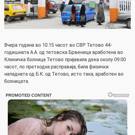
Вчера година во 10.15 часот во СВР Тетово 44-
годишната А.А. од тетовска Брвеница вработена во
Клиничка болница Тетово пријавила дека околу 09.00
часот, по претходна расправија, била физички
нападната од Б.К. од Тетово, исто така, вработен во
болницата.