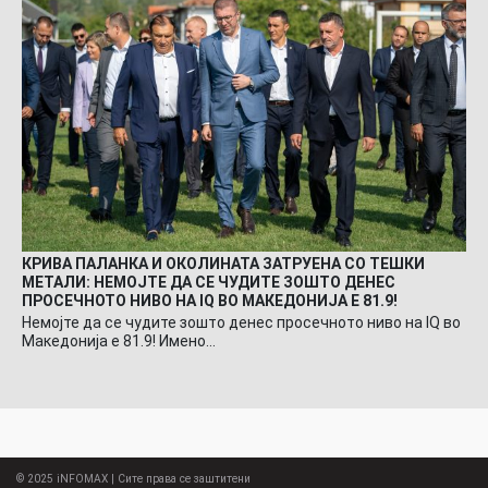
КРИВА ПАЛАНКА И ОКОЛИНАТА ЗАТРУЕНА СО ТЕШКИ
МЕТАЛИ: НЕМОЈТЕ ДА СЕ ЧУДИТЕ ЗОШТО ДЕНЕС
ПРОСЕЧНОТО НИВО НА IQ ВО МАКЕДОНИЈА Е 81.9!
Немојте да се чудите зошто денес просечното ниво на IQ во
Македонија е 81.9! Имено…
© 2025
iNFOMAX
| Сите права се заштитени