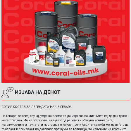
ИЗЈАВА НА ДЕНОТ
СОТИР КОСТОВ ЗА ЛЕГЕНДАТА НА ЧЕ ГЕВАРА
Че Гевара, во секој случај, умре на време, за да израсне во мит. Мит, кој до ден денес
не се предава. Им се оттргнува на луѓето од рацете, ги збунува новинарите,
истражувачите и науката, и повторно полетува преку Андите, како би могле луѓето да
го бараат и среќаваат во далеките прашуми во Боливија, во кањоните на небеските