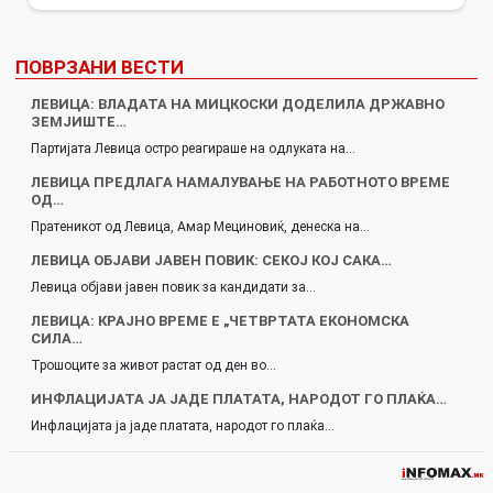
ПОВРЗАНИ ВЕСТИ
ЛЕВИЦА: ВЛАДАТА НА МИЦКОСКИ ДОДЕЛИЛА ДРЖАВНО
ЗЕМЈИШТЕ…
Партијата Левица остро реагираше на одлуката на…
ЛЕВИЦА ПРЕДЛАГА НАМАЛУВАЊЕ НА РАБОТНОТО ВРЕМЕ
ОД…
Пратеникот од Левица, Амар Мециновиќ, денеска на…
ЛЕВИЦА ОБЈАВИ ЈАВЕН ПОВИК: СЕКОЈ КОЈ САКА…
Левица објави јавен повик за кандидати за…
ЛЕВИЦА: КРАЈНО ВРЕМЕ Е „ЧЕТВРТАТА ЕКОНОМСКА
СИЛА…
Трошоците за живот растат од ден во…
ИНФЛАЦИЈАТА ЈА ЈАДЕ ПЛАТАТА, НАРОДОТ ГО ПЛАЌА…
Инфлацијата ја јаде платата, народот го плаќа…