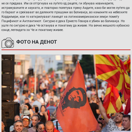
не се предава. Им се оттргнува на луѓето од рацете, ги збунува новинарите,
истражувачите и науката, и повторно полетува преку Андите, како би могле луѓето да
го бараат и среќаваат во далеките прашуми во Боливија, во кањоните на небеските
Кордиљери, кои го наткрилуваат ланецот на латиноамерикански земји помеѓу
Пацификот и Антлантикот. Сигурно е дека Ернесто Гевара е убиен во Боливија. Но
уште по сигурно е дека Че останува и понатаму да живее. На вечно жешкото кубанско
сонце, легендата за Че и понатаму живее.
ФОТО НА ДЕНОТ