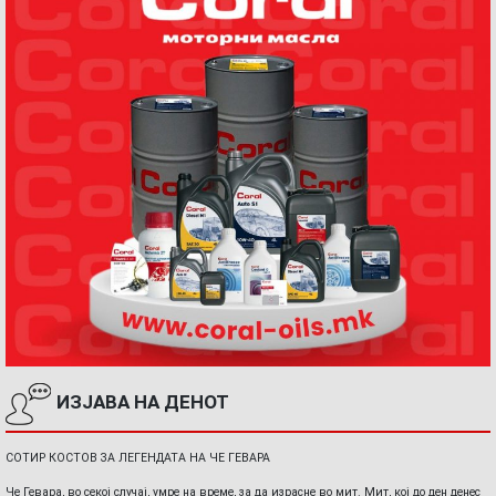
ИЗЈАВА НА ДЕНОТ
СОТИР КОСТОВ ЗА ЛЕГЕНДАТА НА ЧЕ ГЕВАРА
Че Гевара, во секој случај, умре на време, за да израсне во мит. Мит, кој до ден денес