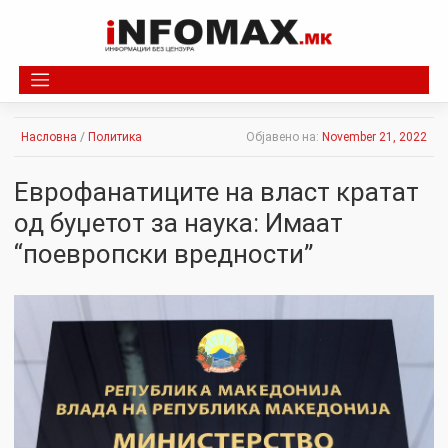
Skip
to
content
Насловна
/
Политика
Објавено на:
November 21, 2022
Еврофанатиците на власт кратат
од буџетот за наука: Имаат
“поевропски вредности”