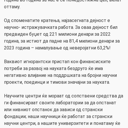
оттаму.
Од споменатите кратења, најзасегната дејност е
научно- истражувачката работа. За оваа дејност бил
предвиден буџет од 221 милиони денари за 2022
година, за истиот да падне на 81,4 милиони денари за
2023 година – намалување од неверојатни 63,2%!
Ваквиот игнорантски пристап кон финансиските
потреби за развој на науката бездруго ќе има
негативно влијание на поддршката на бројни научни
проекти, поединци и тимови значајни за науката.
Научните центри ќе мораат од сопствени средства да
ги финансираат своите лаборатории за да опстанат
или нивниот опстанок да зависи од странски
фондации; наши научници ќе работат за странски
научни центри, а нашите универзитети и понатаму ќе