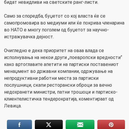
бидат невидливи на светските ранг-листи.
Само за споредба, буџетот со кој власта ќе се
самопромовира во медиуми или ќе покрива членарина
во НАТО е многу поголем од буџетот за научно-
истражувачка дејност.
Очигледно е дека приоритет на оваа влада се
исполнувања на некои други „поевропски вредности“
како вртоглавите апетити на партиски поставениот
менаџмент во државни компании, одржување на
непродуктивни работни места за партиски
послушници, скапи ресторански оброци за вечно
недохранети министри, патни трошоци и партиско-
клиентелистичка тендерократија, коментираат од
Левица.