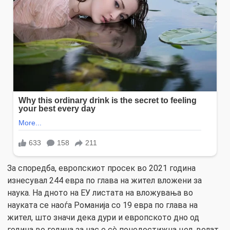
За споредба, европскиот просек во 2021 година
изнесувал 244 евра по глава на жител вложени за
наука. На дното на ЕУ листата на вложувања во
науката се наоѓа Романија со 19 евра по глава на
жител, што значи дека дури и европското дно од
година во година за нас е сè понедостижна цел, велат