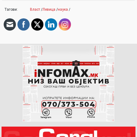
Тагови:
Власт
/
Левица
/
наука
/