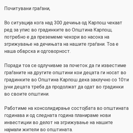
Почитувани граѓани,
Во ситуација кога над 300 дечиња од Карпош чекаат
ред за упис во градинките во Општина Карпош,
потребно е да преземеме чекори во насока на
згрижување на дечињата на нашите граѓани. Тоа е
наша обврска и одговорност.
Поради тоа се одлучивме за почеток да ги известиме
граѓаните на другите општини кои децата ги носат во
градинките во Општина Карпош дека заклучно со 10ти
јуни децата треба да продолжат да одат во градинки
во своите општини.
Работиме на консолидирање состојбата во општината
годинава и од следната година планираме нови
инвестиции во делот на згрижување на нашите
најмали жители во општината.