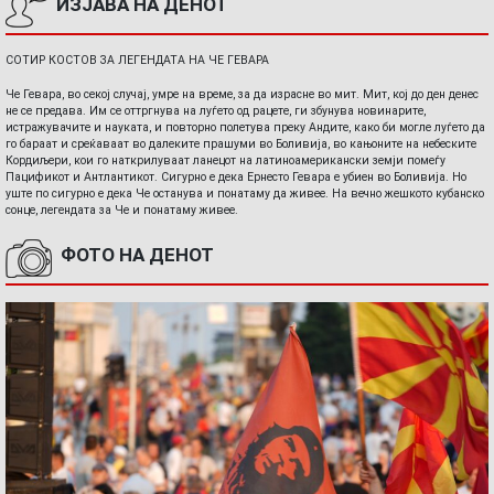
ИЗЈАВА НА ДЕНОТ
СОТИР КОСТОВ ЗА ЛЕГЕНДАТА НА ЧЕ ГЕВАРА
Че Гевара, во секој случај, умре на време, за да израсне во мит. Мит, кој до ден денес
не се предава. Им се оттргнува на луѓето од рацете, ги збунува новинарите,
истражувачите и науката, и повторно полетува преку Андите, како би могле луѓето да
го бараат и среќаваат во далеките прашуми во Боливија, во кањоните на небеските
Кордиљери, кои го наткрилуваат ланецот на латиноамерикански земји помеѓу
Пацификот и Антлантикот. Сигурно е дека Ернесто Гевара е убиен во Боливија. Но
уште по сигурно е дека Че останува и понатаму да живее. На вечно жешкото кубанско
сонце, легендата за Че и понатаму живее.
ФОТО НА ДЕНОТ