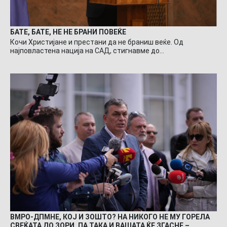
БАТЕ, БАТЕ, НЕ НЕ БРАНИ ПОВЕЌЕ
Кочи Христијане и престани да не браниш веќе. Од
најповластена нација на САД, стигнавме до…
ВМРО-ДПМНЕ, КОЈ И ЗОШТО? НА НИКОГО НЕ МУ ГОРЕЛА
СВЕЌАТА ДО ЗОРИ, ПА ТАКА И ВАШАТА ЌЕ ЗГАСНЕ –