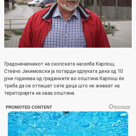
Градоначалникот на скопската населба Карпош,
Стевчо Јакимовски ја потврди одлуката дека од 10
јуни годинава од градинките во општина Карпош ќе
треба да се отпишат сите деца што не живеат на
територијата на оваа општина.