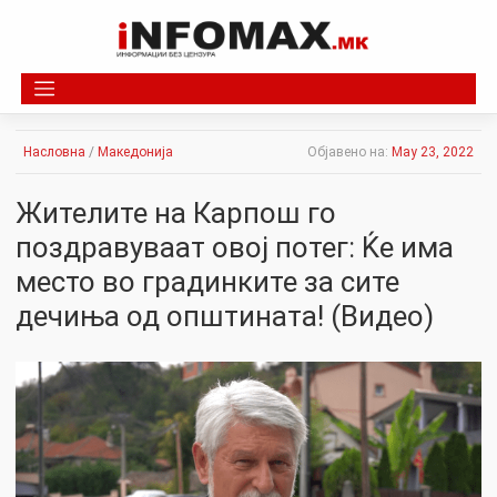
Skip
to
content
Насловна
/
Македонија
Објавено на:
May 23, 2022
Жителите на Карпош го
поздравуваат овој потег: Ќе има
место во градинките за сите
дечиња од општината! (Видео)