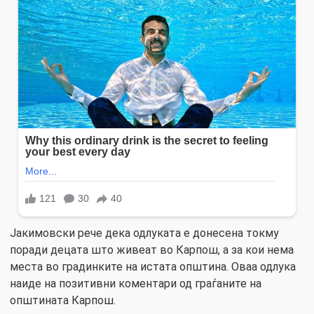
Јакимовски рече дека одлуката е донесена токму
поради децата што живеат во Карпош, а за кои нема
места во градинките на истата општина. Оваа одлука
наиде на позитивни коментари од граѓаните на
општината Карпош.