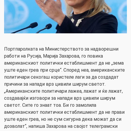
Портпаролката на Министерството за надворешни
работи на Русија, Марија Захарова, го повика
американскиот политички естаблишмент да не „зема
уште еден грев при срце“. Според неа, американските
политичари секогаш користеле лаги за да создадат
причини за напади врз цивили ширум светот.
„Американските политичари лажеа, лажaт и ќе лажат,
создавајќи изговори за напади врз цивили ширум
светот. Сите го знаат тоа. Би го замолила
американскиот политички естаблишмент да не прави
уште еден грев, но не сум сигурна дека можат да си
дозволат“, напиша Захарова на својот телеграмски