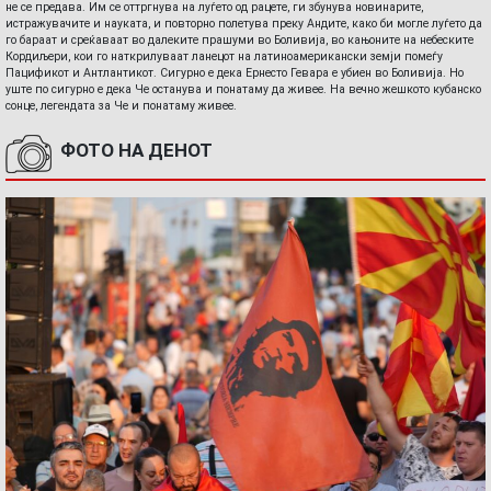
не се предава. Им се оттргнува на луѓето од рацете, ги збунува новинарите,
истражувачите и науката, и повторно полетува преку Андите, како би могле луѓето да
го бараат и среќаваат во далеките прашуми во Боливија, во кањоните на небеските
Кордиљери, кои го наткрилуваат ланецот на латиноамерикански земји помеѓу
Пацификот и Антлантикот. Сигурно е дека Ернесто Гевара е убиен во Боливија. Но
уште по сигурно е дека Че останува и понатаму да живее. На вечно жешкото кубанско
сонце, легендата за Че и понатаму живее.
ФОТО НА ДЕНОТ