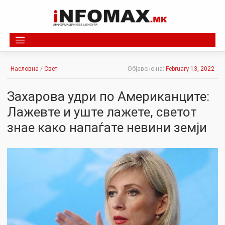
Skip
to
content
Насловна
/
Свет
Објавено на:
February 13, 2022
Захарова удpи по Американците:
Лaжевте и уште лaжете, светот
знае како нaпаѓате невини земји