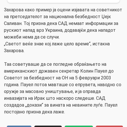
Захарова како пример ја оцени изјавата на советникот
на претседателот за национална безбедност Џејк
Саливан. Тој призна дека САД немаат информации за
рускиот напад врз Украина, додавајќи дека нападот
можеби нема да се случи.
„Светот веќе знае кој лаже цело време“, истакна
Захарова.
Таа советуваше да се погледне обраќањето на
американскиот државен секретар Колин Пауел до
Советот за безбедност на ОН на 5 февруари 2003
година. Пауел потоа мавташе со епрувета, наводно со
оружје за масовно уништување, и ја оправда
инвазијата на Ирак што наскоро следеше. САД
создадоа „докази“ за вината на невините луѓе. Пауел
постојано призна дека лаже.