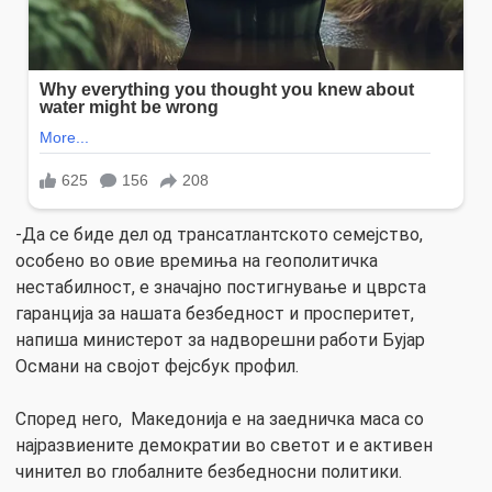
-Да се биде дел од трансатлантското семејство,
особено во овие времиња на геополитичка
нестабилност, е значајно постигнување и цврста
гаранција за нашата безбедност и просперитет,
напиша министерот за надворешни работи Бујар
Османи на својот фејсбук профил.
Според него, Македонија е на заедничка маса со
најразвиените демократии во светот и е активен
чинител во глобалните безбедносни политики.