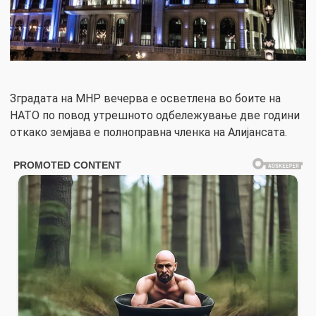
Зградата на МНР вечерва е осветлена во боите на
НАТО по повод утрешното одбележување две години
откако земјава е полноправна членка на Алијансата.