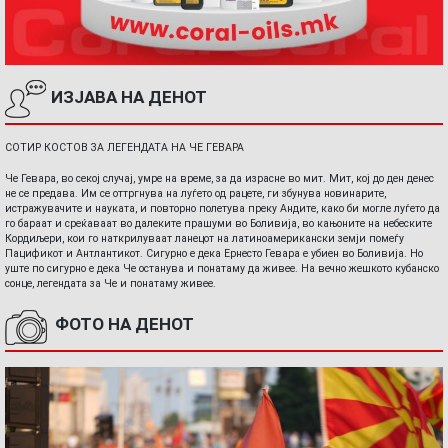
ИЗЈАВА НА ДЕНОТ
СОТИР КОСТОВ ЗА ЛЕГЕНДАТА НА ЧЕ ГЕВАРА
Че Гевара, во секој случај, умре на време, за да израсне во мит. Мит, кој до ден денес
не се предава. Им се оттргнува на луѓето од рацете, ги збунува новинарите,
истражувачите и науката, и повторно полетува преку Андите, како би могле луѓето да
го бараат и среќаваат во далеките прашуми во Боливија, во кањоните на небеските
Кордиљери, кои го наткрилуваат ланецот на латиноамерикански земји помеѓу
Пацификот и Антлантикот. Сигурно е дека Ернесто Гевара е убиен во Боливија. Но
уште по сигурно е дека Че останува и понатаму да живее. На вечно жешкото кубанско
сонце, легендата за Че и понатаму живее.
ФОТО НА ДЕНОТ