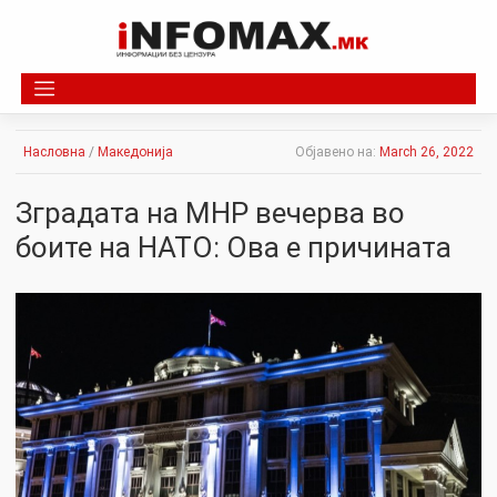
Skip
to
content
Насловна
/
Македонија
Објавено на:
March 26, 2022
Зградата на МНР вечерва во
боите на НАТО: Ова е причината