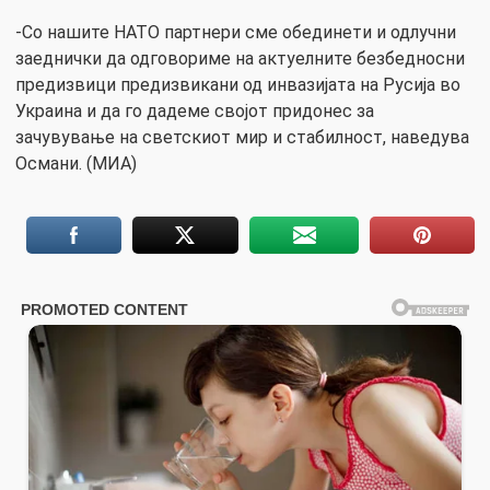
-Со нашите НАТО партнери сме обединети и одлучни
заеднички да одговориме на актуелните безбедносни
предизвици предизвикани од инвазијата на Русија во
Украина и да го дадеме својот придонес за
зачувување на светскиот мир и стабилност, наведува
Османи. (МИА)