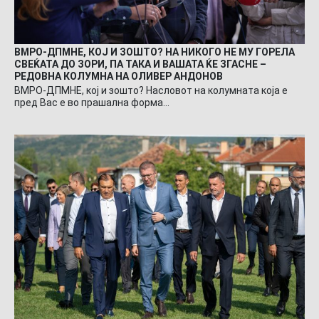
ВМРО-ДПМНЕ, КОЈ И ЗОШТО? НА НИКОГО НЕ МУ ГОРЕЛА
СВЕЌАТА ДО ЗОРИ, ПА ТАКА И ВАШАТА ЌЕ ЗГАСНЕ –
РЕДОВНА КОЛУМНА НА ОЛИВЕР АНДОНОВ
ВМРО-ДПМНЕ, кој и зошто? Насловот на колумната која е
пред Вас е во прашална форма…