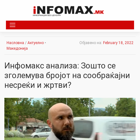
Skip
to
content
Насловна
/
Актуелно
•
Објавено на:
February 18, 2022
Македонија
Инфомакс анализа: Зошто се
зголемува бројот на сообраќајни
несреќи и жртви?