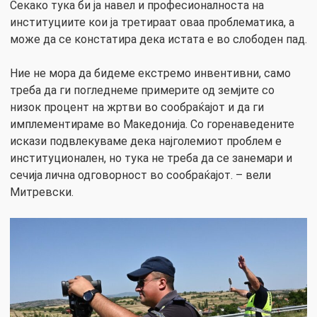
Секако тука би ја навел и професионалноста на
институциите кои ја третираат оваа проблематика, а
може да се констатира дека истата е во слободен пад.
Ние не мора да бидеме екстремо инвентивни, само
треба да ги погледнеме примерите од земјите со
низок процент на жртви во сообраќајот и да ги
имплементираме во Македонија. Со горенаведените
искази подвлекуваме дека најголемиот проблем е
институционален, но тука не треба да се занемари и
сечија лична одговорност во сообраќајот. – вели
Митревски.