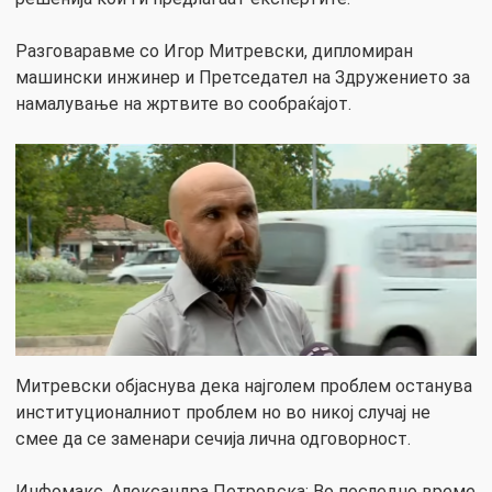
Разговаравме со Игор Митревски, дипломиран
машински инжинер и Претседател на Здружението за
намалување на жртвите во сообраќајот.
Митревски објаснува дека најголем проблем останува
институционалниот проблем но во никој случај не
смее да се заменари сечија лична одговорност.
Инфомакс, Александра Петровска: Во последно време