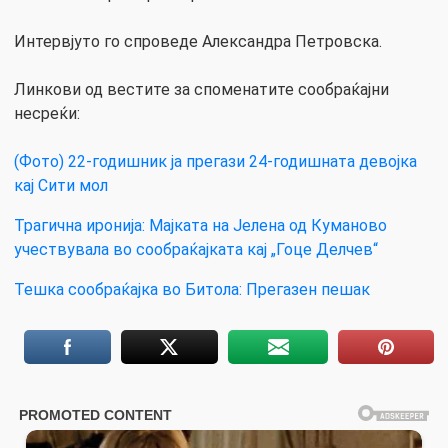
Интервјуто го спроведе Александра Петровска.
Линкови од вестите за споменатите сообраќајни
несреќи:
(Фото) 22-годишник ја пpeгази 24-годишната девојка
кај Сити мол
Трагична иронија: Мајката на Јелена од Куманово
учествувала во сообраќајката кај „Гоце Делчев“
Тешка сообраќајка во Битола: Прегазен пешак