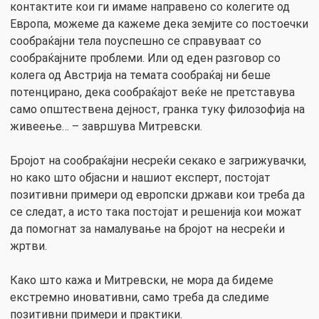
контактите кои ги имаме направено со колегите од
Европа, можеме да кажеме дека земјите со постоечки
сообраќајни тела поуспешно се справуваат со
сообраќајните проблеми. Или од еден разговор со
колега од Австрија на темата сообраќај ни беше
потенцирано, дека сообраќајот веќе не претставува
само општествена дејност, гранка туку филозофија на
живеење… – завршува Митревски.
Бројот на сообраќајни несреќи секако е загрижувачки,
но како што објасни и нашиот експерт, постојат
позитивни примери од европски држави кои треба да
се следат, а исто така постојат и решенија кои можат
да помогнат за намалување на бројот на несреќи и
жртви.
Како што кажа и Митревски, не мора да бидеме
екстремно иновативни, само треба да следиме
позитивни примери и практики.