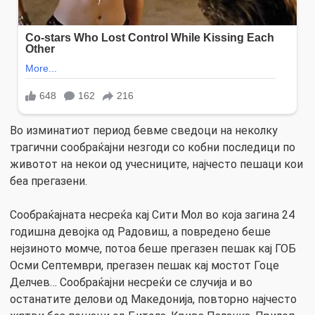
Во изминатиот период бевме сведоци на неколку
трагични сообраќајни незгоди со кобни последици по
животот на некои од учесниците, најчесто пешаци кои
беа прегазени.
Сообраќајната несреќа кај Сити Мол во која загина 24
годишна девојка од Радовиш, а повредено беше
нејзиното момче, потоа беше прегазен пешак кај ГОБ
Осми Септември, прегазен пешак кај мостот Гоце
Делчев… Сообраќајни несреќи се случија и во
останатите делови од Македонија, повторно најчесто