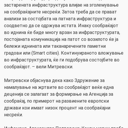
застарената инфраструктура влијае на зголемување
на сообраќајните несреќи. Затоа треба да се прават
анализи за состојбата на патната инфраструктура и
соодветно да се одржува истата. Инаку сообраќајот
во иднина ќе биде многу врзан за инфраструктурата,
постојаната комуникација на патот со возилото ќе ја
бележи иднината или таканаречените паметни
градови или (Smart cities). Континуираното вложување
во инфраструктурата, ќе ги подобрува состојбите во
сообраќајот. – вели Митревски.
Митревски објаснува дека како Здружение за
намалување на жртвите во сообраќајот веќе една
деценија се залагаат за формирање на Агенција за
сообраќај, по примерот на развиените европски
држави кои имаат низок процент на сообраќајни
несреќи.