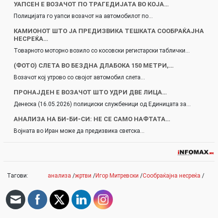
УАПСЕН E ВОЗАЧОТ ПО ТРАГЕДИЈАТА ВО КОЈА…
Полицијата го уапси возачот на автомобилот по…
КАМИОНОТ ШТО ЈА ПРЕДИЗВИКА ТЕШКАТА СООБРАЌАЈНА
НЕСРЕЌА…
Товарното моторно возило со косовски регистарски таблички…
(ФОТО) СЛЕТА ВО БЕЗДНА ДЛАБОКА 150 МЕТРИ,…
Возачот кој утрово со својот автомобил слета…
ПРОНАЈДЕН Е ВОЗАЧОТ ШТО УДРИ ДВЕ ЛИЦА…
Денеска (16.05.2026) полициски службеници од Единицата за…
АНАЛИЗА НА БИ-БИ-СИ: НЕ СЕ САМО НАФТАТА…
Војната во Иран може да предизвика светска…
Тагови:
анализа
/
жртви
/
Игор Митревски
/
Сообраќајна несреќа
/