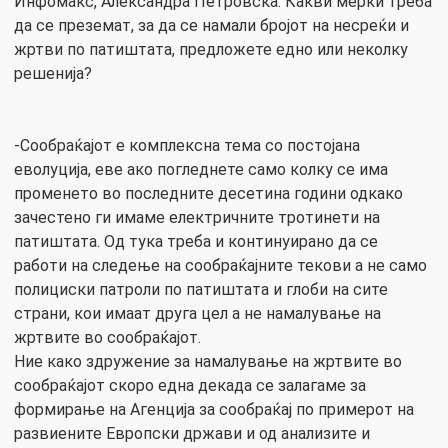
Инфомакс, Александра Петровска: Какви мерки треба
да се преземат, за да се намали бројот на несреќи и
жртви по патиштата, предложете едно или неколку
решенија?
-Сообраќајот е комплексна тема со постојана
еволуција, еве ако погледнете само колку се има
променето во последните десетина години одкако
зачестено ги имаме електричните тротинети на
патиштата. Од тука треба и континуирано да се
работи на следење на сообраќајните текови а не само
полициски патроли по патиштата и глоби на сите
страни, кои имаат друга цел а не намалување на
жртвите во сообраќајот.
Ние како здружение за намалување на жртвите во
сообраќајот скоро една декада се залагаме за
формирање на Агенција за сообраќај по примерот на
развиените Европски држави и од анализите и