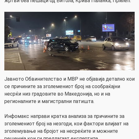
жртви беа пешаци од Битола, Крива Паланка, Прилеп.
Јавното Обвинителство и МВР не објавија детално кои
се причините за зголемениот број на сообраќајни
несрќи низ градовите во Македонија, но и на
регионалните и магистрални патишта.
Инфомакс направи кратка анализа за причините за
зголемениот број на незгоди, кои фактори влијаат на
зголемување на бројот на несреќите и можните
решенија кои ги предлагаат експертите.