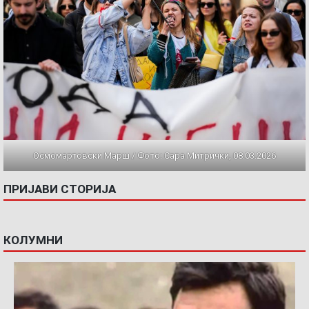
Осмомартовски Марш / Фото: Сара Митрички, 08.03.2026
ПРИЈАВИ СТОРИЈА
КОЛУМНИ