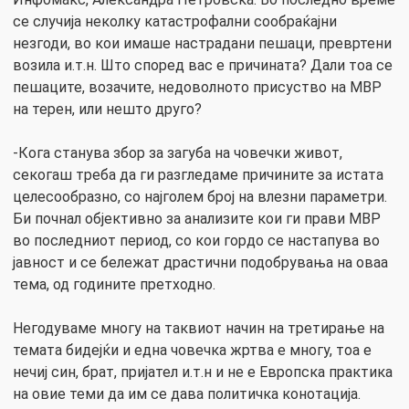
се случија неколку катастрофални сообраќајни
незгоди, во кои имаше настрадани пешаци, превртени
возила и.т.н. Што според вас е причината? Дали тоа се
пешаците, возачите, недоволното присуство на МВР
на терен, или нешто друго?
-Кога станува збор за загуба на човечки живот,
секогаш треба да ги разгледаме причините за истата
целесообразно, со најголем број на влезни параметри.
Би почнал објективно за анализите кои ги прави МВР
во последниот период, со кои гордо се настапува во
јавност и се бележат драстични подобрувања на оваа
тема, од годините претходно.
Негодуваме многу на таквиот начин на третирање на
темата бидејќи и една човечка жртва е многу, тоа е
нечиј син, брат, пријател и.т.н и не е Европска практика
на овие теми да им се дава политичка конотација.