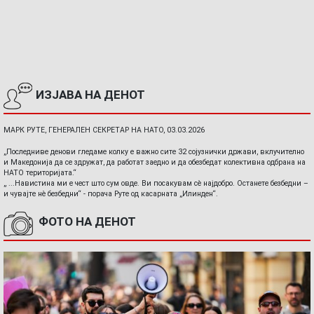
ИЗЈАВА НА ДЕНОТ
МАРК РУТЕ, ГЕНЕРАЛЕН СЕКРЕТАР НА НАТО, 03.03.2026
„Последниве денови гледаме колку е важно сите 32 сојузнички држави, вклучително
и Македонија да се здружат, да работат заедно и да обезбедат колективна одбрана на
НАТО територијата.“
„ ...Навистина ми е чест што сум овде. Ви посакувам сè најдобро. Останете безбедни –
и чувајте нè безбедни“ - порача Руте од касарната „Илинден“.
ФОТО НА ДЕНОТ