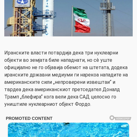
Иранските власти потврдија дека три нуклеарни
објекти во земјата биле нападнати, но сè уште
официјално не го објавија обемот на штетата, додека
иранските државни медиуми ги нарекоа нападите на
американските сили „непроверени извештаи“ и
тврдеа дека американскиот претседател Доналд
Трамп „блефира“ кога вели дека САД целосно го
уништиле нуклеарниот објект Фордо.