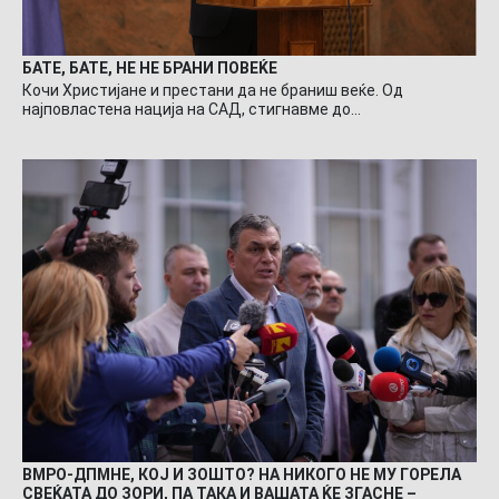
БАТЕ, БАТЕ, НЕ НЕ БРАНИ ПОВЕЌЕ
Кочи Христијане и престани да не браниш веќе. Од
најповластена нација на САД, стигнавме до…
ВМРО-ДПМНЕ, КОЈ И ЗОШТО? НА НИКОГО НЕ МУ ГОРЕЛА
СВЕЌАТА ДО ЗОРИ, ПА ТАКА И ВАШАТА ЌЕ ЗГАСНЕ –