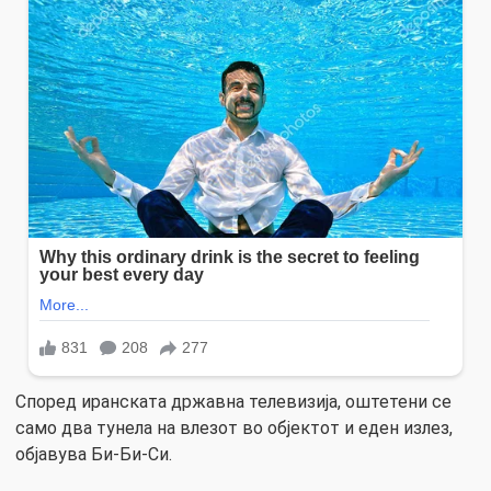
Според иранската државна телевизија, оштетени се
само два тунела на влезот во објектот и еден излез,
објавува Би-Би-Си.