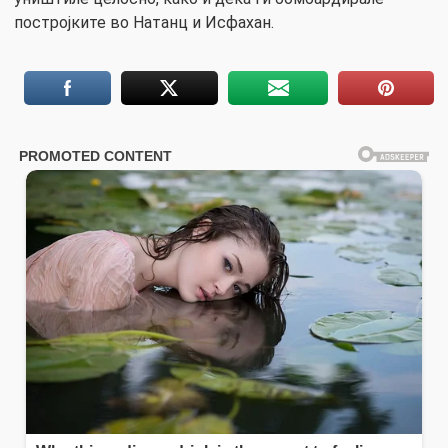
постројките во Натанц и Исфахан.