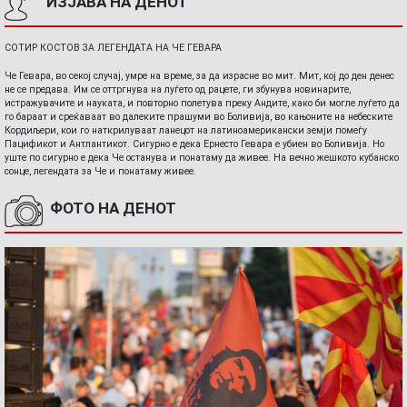
ИЗЈАВА НА ДЕНОТ
СОТИР КОСТОВ ЗА ЛЕГЕНДАТА НА ЧЕ ГЕВАРА
Че Гевара, во секој случај, умре на време, за да израсне во мит. Мит, кој до ден денес
не се предава. Им се оттргнува на луѓето од рацете, ги збунува новинарите,
истражувачите и науката, и повторно полетува преку Андите, како би могле луѓето да
го бараат и среќаваат во далеките прашуми во Боливија, во кањоните на небеските
Кордиљери, кои го наткрилуваат ланецот на латиноамерикански земји помеѓу
Пацификот и Антлантикот. Сигурно е дека Ернесто Гевара е убиен во Боливија. Но
уште по сигурно е дека Че останува и понатаму да живее. На вечно жешкото кубанско
сонце, легендата за Че и понатаму живее.
ФОТО НА ДЕНОТ