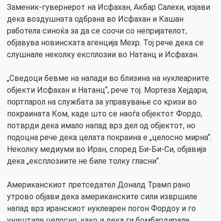
Заменик-гувернерот на Исфахан, Акбар Салехи, изјави
дека воздушната одбрана во Исфахан и Кашан
работела синоќа за да се соочи со непријателот,
објавува новинската агенција Мехр. Тој рече дека се
слушнале неколку експлозии во Натанц и Исфахан.
„Сведоци бевме на напади во близина на нуклеарните
објекти Исфахан и Натанц“, рече тој. Мортеза Хејдари,
портпарол на службата за управување со кризи во
покраината Ком, каде што се наоѓа објектот Фордо,
потврди дека имало напад врз дел од објектот, но
подоцна рече дека целата покраина е „целосно мирна“.
Неколку медиуми во Иран, според Би-Би-Си, објавија
дека „експлозиите не биле толку гласни“.
Американскиот претседател Доналд Трамп рано
утрово објави дека американските сили извршиле
напад врз иранскиот нуклеарен погон Фордоу и го
уништиле целосно, како и дека ги бомбардирале