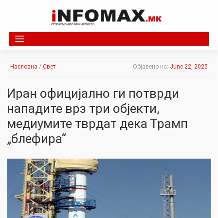
Skip
to
content
Насловна
/
Свет
Објавено на:
June 22, 2025
Иран официјално ги потврди
нападите врз три објекти,
медиумите тврдат дека Трамп
„блефира“