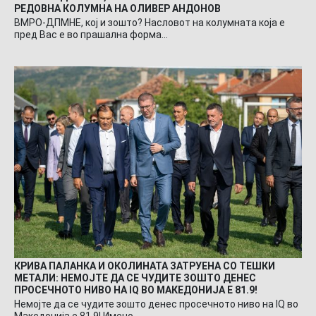
РЕДОВНА КОЛУМНА НА ОЛИВЕР АНДОНОВ
ВМРО-ДПМНЕ, кој и зошто? Насловот на колумната која е
пред Вас е во прашална форма…
КРИВА ПАЛАНКА И ОКОЛИНАТА ЗАТРУЕНА СО ТЕШКИ
МЕТАЛИ: НЕМОЈТЕ ДА СЕ ЧУДИТЕ ЗОШТО ДЕНЕС
ПРОСЕЧНОТО НИВО НА IQ ВО МАКЕДОНИЈА Е 81.9!
Немојте да се чудите зошто денес просечното ниво на IQ во
Македонија е 81.9! Имено…