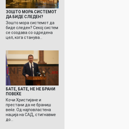
ЗОШТО МОРА СИСТЕМОТ
ДА БИДЕ СЛЕДЕН?
Зошто мора системот да
биде следен? Секој систем
се создава со одредена
цел, кога станува…
БАТЕ, БАТЕ, НЕ НЕ БРАНИ
ПОВЕЌЕ
Кочи Христијане и
престани да не браниш
веќе. Од најповластена
нација на САД, стигнавме
до…