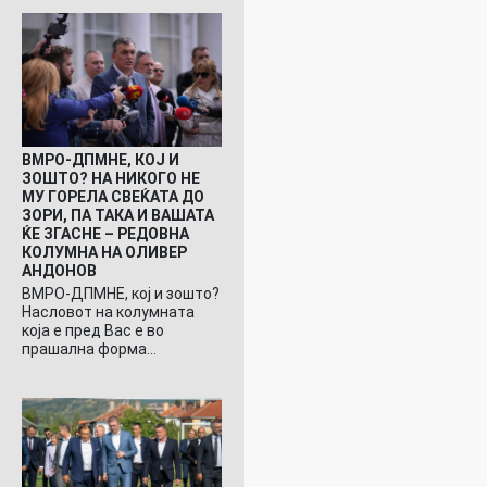
ВМРО-ДПМНЕ, КОЈ И
ЗОШТО? НА НИКОГО НЕ
МУ ГОРЕЛА СВЕЌАТА ДО
ЗОРИ, ПА ТАКА И ВАШАТА
ЌЕ ЗГАСНЕ – РЕДОВНА
КОЛУМНА НА ОЛИВЕР
АНДОНОВ
ВМРО-ДПМНЕ, кој и зошто?
Насловот на колумната
која е пред Вас е во
прашална форма…