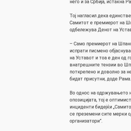
него и за Србија, истакна Р
Тој нагласил дека единств
Самитот е премиерот на Шпа
одбележува Денот на Уста
– Само премиерот на Шпани
испрати писмено објаснува
на Уставот и тоа е ден од г
внатрешните тензии во Шпа
поткрепено и доволно за н
бидат присутни, доде Рама
Во однос на одржувањето н
опозицијата, тој е оптимис
инциденти бидејќи „Самито
се преземени сите мерки о
организатори”.