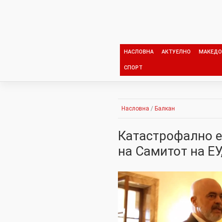
Skip
to
content
НАСЛОВНА
АКТУЕЛНО
МАКЕДО
СПОРТ
Насловна
/
Балкан
Катастрофално е 
на Самитот на ЕУ