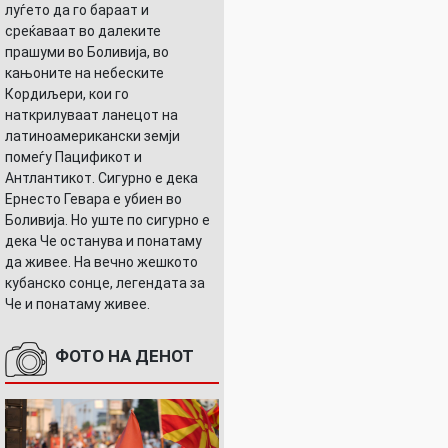
луѓето да го бараат и
среќаваат во далеките
прашуми во Боливија, во
кањоните на небеските
Кордиљери, кои го
наткрилуваат ланецот на
латиноамерикански земји
помеѓу Пацификот и
Антлантикот. Сигурно е дека
Ернесто Гевара е убиен во
Боливија. Но уште по сигурно е
дека Че останува и понатаму
да живее. На вечно жешкото
кубанско сонце, легендата за
Че и понатаму живее.
ФОТО НА ДЕНОТ