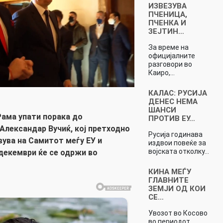
ИЗВЕЗУВА
ПЧЕНИЦА,
ПЧЕНКА И
ЗЕЈТИН…
За време на
официјалните
разговори во
Каиро,…
КАЛАС: РУСИЈА
ДЕНЕС НЕМА
ШАНСИ
ама упати порака до
ПРОТИВ ЕУ…
 Александар Вучиќ, кој претходно
Русија годинава
вува на Самитот меѓу ЕУ и
издвои повеќе за
војската отколку…
 декември ќе се одржи во
КИНА МЕЃУ
ГЛАВНИТЕ
ЗЕМЈИ ОД КОИ
СЕ…
Увозот во Косово
во периодот