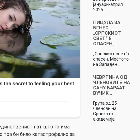
јануари-април
2025…
ПИЦУЛА ЗА
БГНЕС:
„СРПСКИОТ
СВЕТ“ Е
ОПАСЕН,…
„Српскиот свет“ е
опасен. Местото
на Западен…
ЧЕВРТИНА ОД
ЧЛЕНОВИТЕ НА
САНУ БАРААТ
ВУЧИЌ…
Група од 25
членови на
Српската
академија…
единствениот пат што го има
о тоа би било катастрофално за