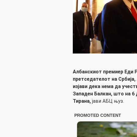
Албанскиот премиер Еди Р
претседателот на Србија,
изјави дека нема да учест
Западен Балкан, што на 6
Тирана,
јави АБЦ њуз.