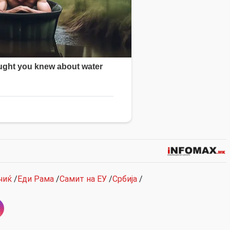
чиќ
/
Еди Рама
/
Самит на ЕУ
/
Србија
/