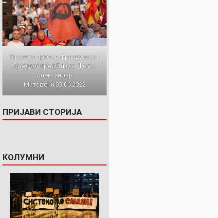
Протест против францускиот
предлог пред Влада. Фото:
Александар
Митовски,03.06.2022
ПРИЈАВИ СТОРИЈА
КОЛУМНИ