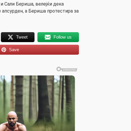
 и Сали Бериша, велејќи дека
е апсурден, а Бериша протестира за
Tweet
Follow us
Save