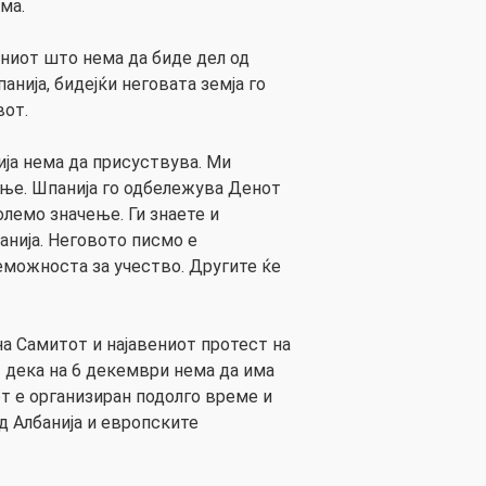
ама.
ениот што нема да биде дел од
нија, бидејќи неговата земја го
вот.
ја нема да присуствува. Ми
ње. Шпанија го одбележува Денот
олемо значење. Ги знаете и
нија. Неговото писмо е
еможноста за учество. Другите ќе
.
а Самитот и најавениот протест на
т дека на 6 декември нема да има
т е организиран подолго време и
д Албанија и европските