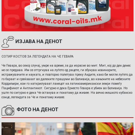
ИЗЈАВА НА ДЕНОТ
СОТИР КОСТОВ ЗА ЛЕГЕНДАТА НА ЧЕ ГЕВАРА
Че Гевара, во секој случај, умре на време, за да израсне во мит. Мит, кој до ден денес
не се предава. Им се оттргнува на луѓето од рацете, ги збунува новинарите,
истражувачите и науката, и повторно полетува преку Андите, како би могле луѓето да
го бараат и среќаваат во далеките прашуми во Боливија, во кањоните на небеските
Кордиљери, кои го наткрилуваат ланецот на латиноамерикански земји помеѓу
Пацификот и Антлантикот. Сигурно е дека Ернесто Гевара е убиен во Боливија. Но
уште по сигурно е дека Че останува и понатаму да живее. На вечно жешкото кубанско
сонце, легендата за Че и понатаму живее.
ФОТО НА ДЕНОТ