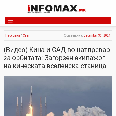
Skip
to
content
Насловна
/
Свет
Објавено на:
December 30, 2021
(Видео) Кина и САД во натпревар
за орбитата: Загорзен екипажот
на кинеската вселенска станица