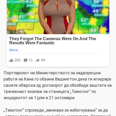
Портпаролот на Министерството за надворешни
работи на Кина го обвини Вашингтон дека ги игнорира
своите обврски од договорот да обезбеди заштита на
тричлениот екипаж на станицата „Тиангонг“ по
инцидентот на 1 јули и 21 октомври.
„Тиангонг“ спроведе „маневри за избегнување“ за да