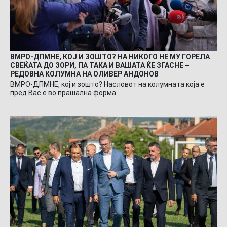
ВМРО-ДПМНЕ, КОЈ И ЗОШТО? НА НИКОГО НЕ МУ ГОРЕЛА
СВЕЌАТА ДО ЗОРИ, ПА ТАКА И ВАШАТА ЌЕ ЗГАСНЕ –
РЕДОВНА КОЛУМНА НА ОЛИВЕР АНДОНОВ
ВМРО-ДПМНЕ, кој и зошто? Насловот на колумната која е
пред Вас е во прашална форма…