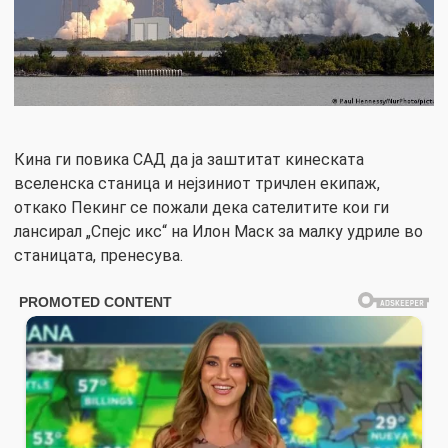
Кина ги повика САД да ја заштитат кинеската
вселенска станица и нејзиниот тричлен екипаж,
откако Пекинг се пожали дека сателитите кои ги
лансирал „Спејс икс“ на Илон Маск за малку удриле во
станицата, пренесува.