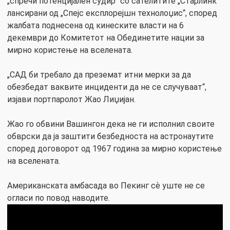
„спречи потенцијален судир“ со сателитите „Старлинк“
лансирани од „Спејс експлорејшн технолоџис“, според
жалбата поднесена од кинеските власти на 6
декември до Комитетот на Обединетите нации за
мирно користење на вселената.
„САД би требало да преземат итни мерки за да
обезбедат ваквите инциденти да не се случуваат“,
изјави портпаролот Жао Лиџијан.
Жао го обвини Вашингон дека не ги исполнил своите
обврски да ја заштити безбедноста на астронаутите
според договорот од 1967 година за мирно користење
на вселената.
Американската амбасада во Пекинг сѐ уште не се
огласи по повод наводите.