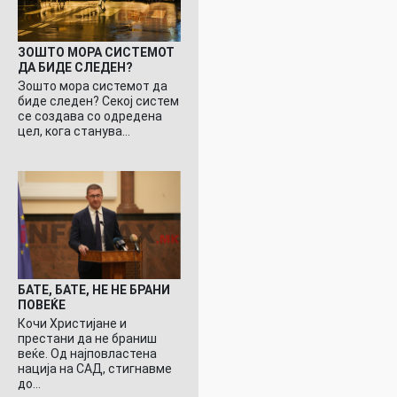
ЗОШТО МОРА СИСТЕМОТ
ДА БИДЕ СЛЕДЕН?
Зошто мора системот да
биде следен? Секој систем
се создава со одредена
цел, кога станува…
БАТЕ, БАТЕ, НЕ НЕ БРАНИ
ПОВЕЌЕ
Кочи Христијане и
престани да не браниш
веќе. Од најповластена
нација на САД, стигнавме
до…