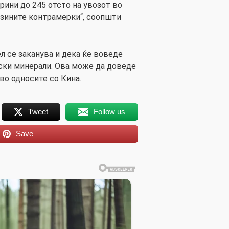
арини до 245 отсто на увозот во
e;зините контрамерки“, соопшти
 се заканува и дека ќе воведе
ски минерали. Ова може да доведе
 во односите со Кина.
Tweet
Follow us
Save