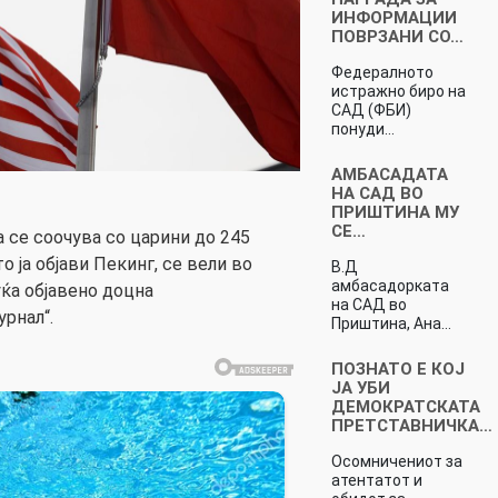
ИНФОРМАЦИИ
ПОВРЗАНИ СО…
Федералното
истражно биро на
САД (ФБИ)
понуди…
АМБАСАДАТА
НА САД ВО
ПРИШТИНА МУ
СЕ…
а се соочува со царини до 245
 ја објави Пекинг, се вели во
В.Д
амбасадорката
ќа објавено доцна
на САД во
урнал“.
Приштина, Ана…
ПОЗНАТО Е КОЈ
ЈА УБИ
ДЕМОКРАТСКАТА
ПРЕТСТАВНИЧКА…
Осомничениот за
атентатот и