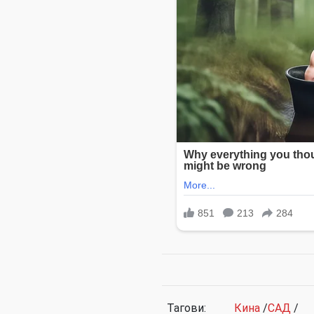
Тагови:
Кина
/
САД
/