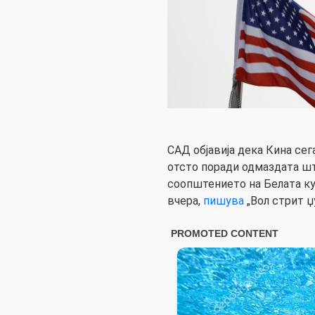
САД објавија дека Кина сег
отсто поради одмаздата што
соопштението на Белата ку
вчера,
пишува
„Вол стрит џ