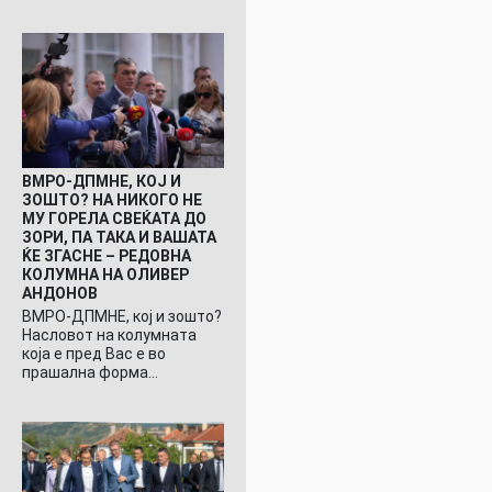
ВМРО-ДПМНЕ, КОЈ И
ЗОШТО? НА НИКОГО НЕ
МУ ГОРЕЛА СВЕЌАТА ДО
ЗОРИ, ПА ТАКА И ВАШАТА
ЌЕ ЗГАСНЕ – РЕДОВНА
КОЛУМНА НА ОЛИВЕР
АНДОНОВ
ВМРО-ДПМНЕ, кој и зошто?
Насловот на колумната
која е пред Вас е во
прашална форма…