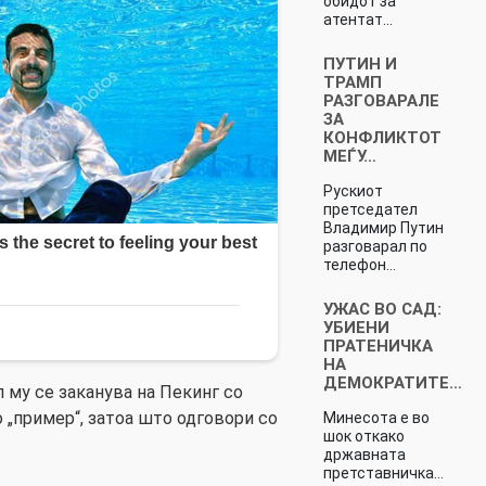
обидот за
атентат…
ПУТИН И
ТРАМП
РАЗГОВАРАЛЕ
ЗА
КОНФЛИКТОТ
МЕЃУ…
Рускиот
претседател
Владимир Путин
разговарал по
телефон…
УЖАС ВО САД:
УБИЕНИ
ПРАТЕНИЧКА
НА
ДЕМОКРАТИТЕ…
 му се заканува на Пекинг со
 „пример“, затоа што одговори со
Минесота е во
шок откако
државната
претставничка…