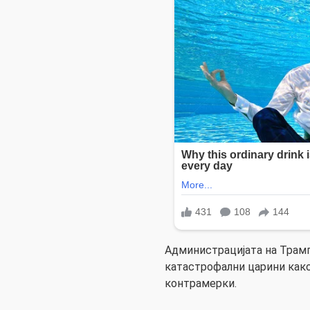
Администрацијата на Трамп
катастрофални царини како
контрамерки.