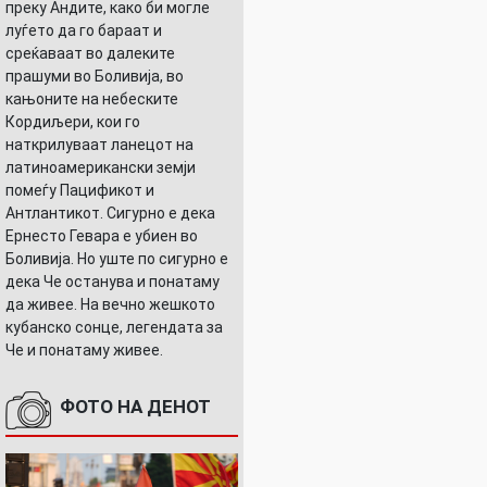
преку Андите, како би могле
луѓето да го бараат и
среќаваат во далеките
прашуми во Боливија, во
кањоните на небеските
Кордиљери, кои го
наткрилуваат ланецот на
латиноамерикански земји
помеѓу Пацификот и
Антлантикот. Сигурно е дека
Ернесто Гевара е убиен во
Боливија. Но уште по сигурно е
дека Че останува и понатаму
да живее. На вечно жешкото
кубанско сонце, легендата за
Че и понатаму живее.
ФОТО НА ДЕНОТ