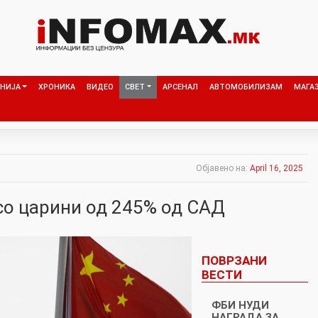
НИЈА
ХРОНИКА
ВИДЕО
СВЕТ
АРСЕНАЛ
АВТОМОБИЛИЗАМ
МАГА
Објавено на:
April 16, 2025
 со царини од 245% од САД
ПОВРЗАНИ
ВЕСТИ
ФБИ НУДИ
НАГРАДА ЗА