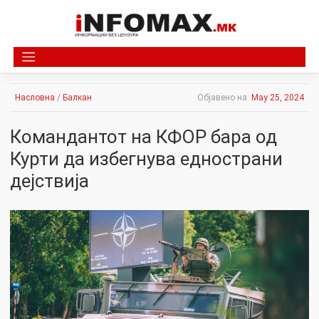
Skip
to
content
Насловна
/
Балкан
Објавено на:
May 25, 2024
Командантот на КФОР бара од
Курти да избегнува еднострани
дејствија