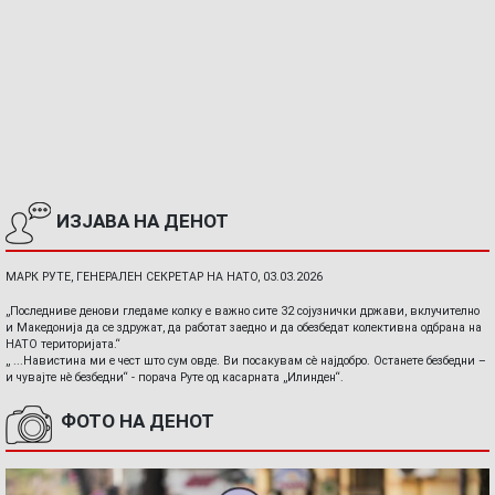
ИЗЈАВА НА ДЕНОТ
МАРК РУТЕ, ГЕНЕРАЛЕН СЕКРЕТАР НА НАТО, 03.03.2026
„Последниве денови гледаме колку е важно сите 32 сојузнички држави, вклучително
и Македонија да се здружат, да работат заедно и да обезбедат колективна одбрана на
НАТО територијата.“
„ ...Навистина ми е чест што сум овде. Ви посакувам сè најдобро. Останете безбедни –
и чувајте нè безбедни“ - порача Руте од касарната „Илинден“.
ФОТО НА ДЕНОТ