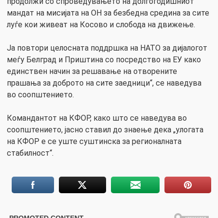
продолжи со спроведувањето на долгогодишниот
мандат на мисијата на ОН за безбедна средина за сите
луѓе кои живеат на Косово и слобода на движење.
Ја повтори целосната поддршка на НАТО за дијалогот
меѓу Белград и Приштина со посредство на ЕУ како
единствен начин за решавање на отворените
прашања за доброто на сите заедници“, се наведува
во соопштението.
Командантот на КФОР, како што се наведува во
соопштението, јасно ставил до знаење дека „улогата
на КФОР е се уште суштинска за регионалната
стабилност“.