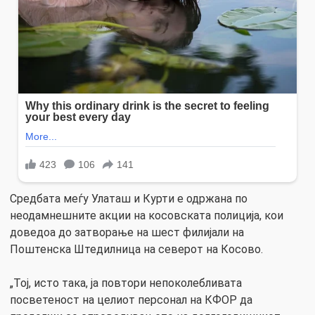
Средбата меѓу Улаташ и Курти е одржана по
неодамнешните акции на косовската полиција, кои
доведоа до затворање на шест филијали на
Поштенска Штедилница на северот на Косово.
„Тој, исто така, ја повтори непоколебливата
посветеност на целиот персонал на КФОР да