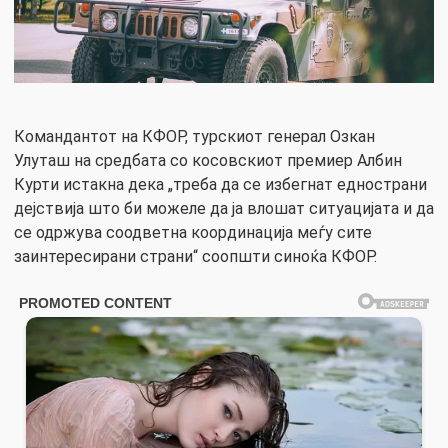
Командантот на КФОР, турскиот генерал Озкан
Улуташ на средбата со косовскиот премиер Албин
Курти истакна дека „треба да се избегнат еднострани
дејствија што би можеле да ја влошат ситуацијата и да
се одржува соодветна координација меѓу сите
заинтересирани страни“ соопшти синоќа КФОР.