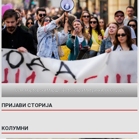
Осмомартовски Марш / Фото: Сара Митрички, 08.03.2026
ПРИЈАВИ СТОРИЈА
КОЛУМНИ