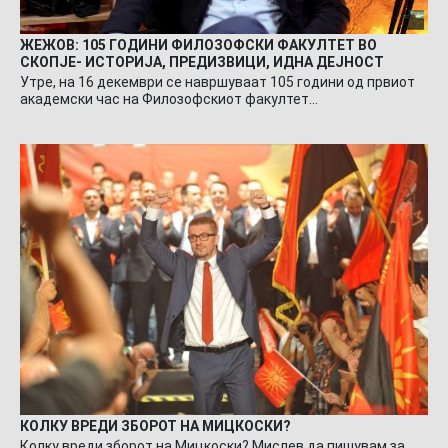
ЖЕЖОВ: 105 ГОДИНИ ФИЛОЗОФСКИ ФАКУЛТЕТ ВО
СКОПЈЕ- ИСТОРИЈА, ПРЕДИЗВИЦИ, ИДНА ДЕЈНОСТ
Утре, на 16 декември се навршуваат 105 години од првиот
академски час на Филозофскиот факултет…
КОЛКУ ВРЕДИ ЗБОРОТ НА МИЦКОСКИ?
Колку вреди зборот на Мицкоски? Мислев да пишувам за