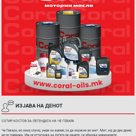
ИЗЈАВА НА ДЕНОТ
СОТИР КОСТОВ ЗА ЛЕГЕНДАТА НА ЧЕ ГЕВАРА
Че Гевара, во секој случај, умре на време, за да израсне во мит. Мит, кој до ден денес
не се предава. Им се оттргнува на луѓето од рацете, ги збунува новинарите,