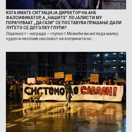
КОГА ИМАТЕ СИТУАЦИЈА ДИРЕКТОР НА АНБ
ФАЛСИФИКАТОР, А „НАШИТЕ“ ЛОЈАЛИСТИ МУ
ПОРАЧУВААТ „ДА ГАЗИ“ СЕ ПОСТАВУВА ПРАШАЊЕ ДАЛИ
ЛУЃЕТО СЕ ДОТОЛКУ ГЛУПИ?
Лојалност– награда – глупост Можеби ви изгледа малку
чуден и неспоив насловот на колумната но…