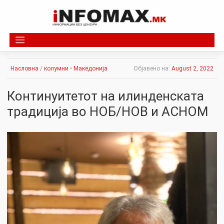
Skip
to
content
Насловна
/
колумни
•
Македонија
Објавено на:
August 2, 2022
Континуитетот на илинденската
традиција во НОБ/НОВ и АСНОМ