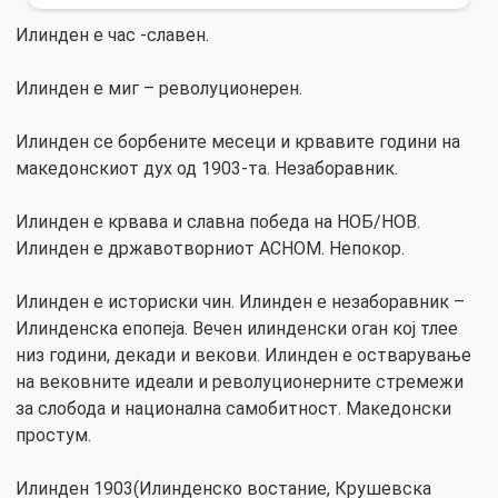
Илинден е час -славен.
Илинден е миг – револуционерен.
Илинден се борбените месеци и крвавите години на
македонскиот дух од 1903-та. Незаборавник.
Илинден е крвава и славна победа на НОБ/НОВ.
Илинден е државотворниот АСНОМ. Непокор.
Илинден е историски чин. Илинден е незаборавник –
Илинденска епопеја. Вечен илинденски оган кој тлее
низ години, декади и векови. Илинден е остварување
на вековните идеали и револуционерните стремежи
за слобода и национална самобитност. Македонски
простум.
Илинден 1903(Илинденско востание, Крушевска