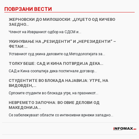
ПОВРЗАНИ ВЕСТИ
ЖЕРНОВСКИ ДО МИЛОШОСКИ: „ЏУЏЕТО ОД КИЧЕВО
ЗАЕДНО…
Членот на Извршниот одбор на СДСМ и…
УКИНУВАЊЕ НА „РЕЗИДЕНТИ“ И „НЕРЕЗИДЕНТИ“ –
ФЕТАИ:…
Уставниот суд укина деловите од Методологијата за…
TOЛКУ БЕШЕ: САД И КИНА ПОТВРДИЈА ДЕКА…
САД и Кина соопштија дека постигнале договор…
СТУДЕНТИТЕ ВО БЛОКАДА НАЈАВИЈА: УТРЕ, НА
ВИДОВДЕН,…
Српските студенти во блокада утре, на празникот…
НЕВРЕМЕТО ЗАПОЧНА: ВО ОВИЕ ДЕЛОВИ ОД
МАКЕДОНИЈА…
Се забележуваат области со интензивни врнежи западно…