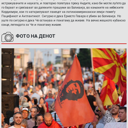
истражувачите и науката, и повторно полетува преку Андите, како би могле луѓето да
го бараат и среќаваат во далеките прашуми во Боливија, во кањоните на небеските
Кордиљери, кои го наткрилуваат ланецот на латиноамерикански земји помеѓу
Пацификот и Антлантикот. Сигурно е дека Ернесто Гевара е убиен во Боливија. Но
уште по сигурно е дека Че останува и понатаму да живее. На вечно жешкото кубанско
сонце, легендата за Че и понатаму живее.
ФОТО НА ДЕНОТ