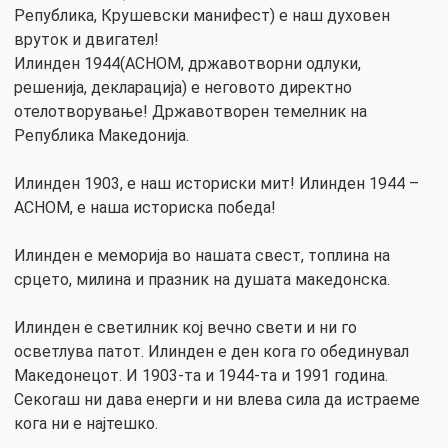
Република, Крушевски манифест) е наш духовен
вруток и двигател!
Илинден 1944(АСНОМ, државотворни одлуки,
решенија, декларација) е неговото директно
отелотворување! Државотворен темелник на
Република Македонија.
Илинден 1903, е наш историски мит! Илинден 1944 –
АСНОМ, е наша историска победа!
Илинден е меморија во нашата свест, топлина на
срцето, милина и празник на душата македонска.
Илинден е светилник кој вечно свети и ни го
осветлува патот. Илинден е ден кога го обединувал
Македонецот. И 1903-та и 1944-та и 1991 година.
Секогаш ни дава енерги и ни влева сила да истраеме
кога ни е најтешко.