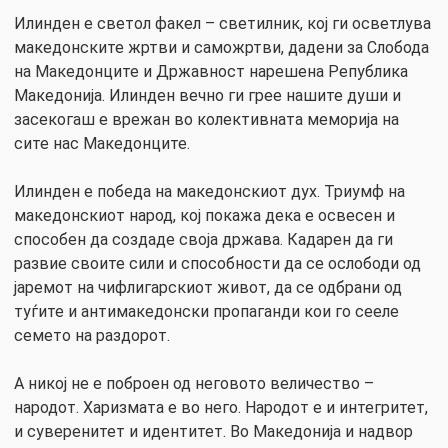
Илинден е светол факел – светилник, кој ги осветлува
македонските жртви и саможртви, дадени за Слобода
на Македонците и Државност нарешена Република
Македонија. Илинден вечно ги грее нашите души и
засекогаш е врежан во колективната меморија на
сите нас Македонците.
Илинден е победа на македонскиот дух. Триумф на
македонскиот народ, кој покажа дека е освесен и
способен да создаде своја држава. Кадарен да ги
развие своите сили и способности да се ослободи од
јаремот на чифлигарскиот живот, да се одбрани од
туѓите и антимакедонски пропаганди кои го сееле
семето на раздорот.
А никој не е поброен од неговото величество –
народот. Харизмата е во него. Народот е и интегритет,
и суверенитет и идентитет. Во Македонија и надвор