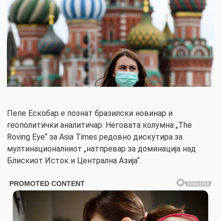
Пепе Ескобар е познат бразилски новинар и
геополитички аналитичар. Неговата колумна „The
Roving Eye“ за Asia Times редовно дискутира за
мултинационалниот „натпревар за доминација над
Блискиот Исток и Централна Азија“.