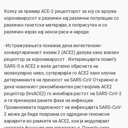
Колку за пример ACE-2 рецепторот за кој се врзува
коронавирусот е различен кај различни популации со
различен генетски материјал, a поприсутен и со
различен израз кај некои раси и народи.
-Истражувањата покажаа дека ангиотензин-
конвертирачкиот ензим 2 (ACE2) делува како влезен
рецептор за коронавирусот . Интеракцијата помеѓу
SARS-S и ACE2 е веќе детално објаснета на
молекуларно ниво, сугерирајќи го ACE2 како клучна
детерминанта на преносот на SARS-CoV. Откриено е
дека човечкиот рекомбинантен растворлив ACE2
рецептор (hrsACE2) го инхибира растот на SARS-CoV-2
и ги прекинува раните фази на инфекции .
Променливата подложност на инфекцијата SARS-CoV-
2 може да биде поврзана со одредени геномски
варијанти во рамките на ACE2, кои ја модулираат
неговата функција или изразување. Помеѓу сите