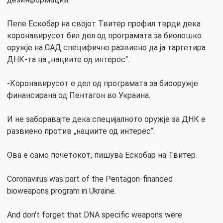
Пепе Ескобар на својот Твитер профил тврди дека
коронавирусот бил дел од програмата за биолошко
оружје на САД специфично развиено да ја таргетира
ДНК-та на „нациите од интерес“.
-Коронавирусот e дел од програмата за биооружје
финансирана од Пентагон во Украина.
И не заборавајте дека специјалното оружје за ДНК е
развиено против „нациите од интерес“.
Ова е само почетокот, пишува Ескобар на Твитер.
Coronavirus was part of the Pentagon-financed
bioweapons program in Ukraine.
And don't forget that DNA specific weapons were