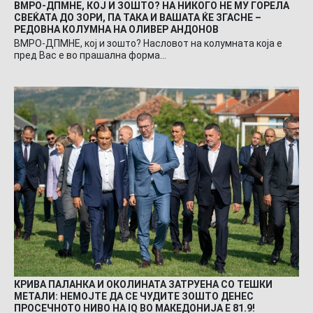
ВМРО-ДПМНЕ, КОЈ И ЗОШТО? НА НИКОГО НЕ МУ ГОРЕЛА
СВЕЌАТА ДО ЗОРИ, ПА ТАКА И ВАШАТА ЌЕ ЗГАСНЕ –
РЕДОВНА КОЛУМНА НА ОЛИВЕР АНДОНОВ
ВМРО-ДПМНЕ, кој и зошто? Насловот на колумната која е
пред Вас е во прашална форма…
КРИВА ПАЛАНКА И ОКОЛИНАТА ЗАТРУЕНА СО ТЕШКИ
МЕТАЛИ: НЕМОЈТЕ ДА СЕ ЧУДИТЕ ЗОШТО ДЕНЕС
ПРОСЕЧНОТО НИВО НА IQ ВО МАКЕДОНИЈА Е 81.9!