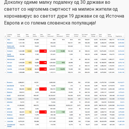
Доколку одиме малку подалеку од 30 држави во
светот со најголема смртност на милион жители од
коронавирус во светот дури 19 држави се од Источна
Европа и со голема словенска популација!