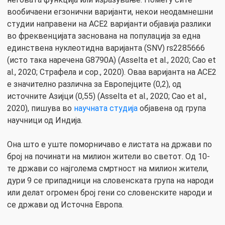
вообичаени егзонични варијанти, некои неодамнешни
студии направени на ACE2 варијанти објавија разлики
во фреквенцијата заснована на популација за една
единствена нуклеотидна варијанта (SNV) rs2285666
(исто така наречена G8790A) (Asselta et al., 2020; Cao et
al., 2020; Страфела и сор., 2020). Оваа варијанта на ACE2
е значително различна за Европејците (0,2), од
источните Азијци (0,55) (Asselta et al., 2020; Cao et al.,
2020), пишува во
научната студија
објавена од група
научници од Индија.
Она што е уште поморничаво е листата на држави по
број на починати на милион жители во светот. Од 10-
те држави со најголема смртност на милион жители,
дури 9 се припадници на словенската група на народи
или делат огромен број гени со словенските народи и
се држави од Источна Европа.