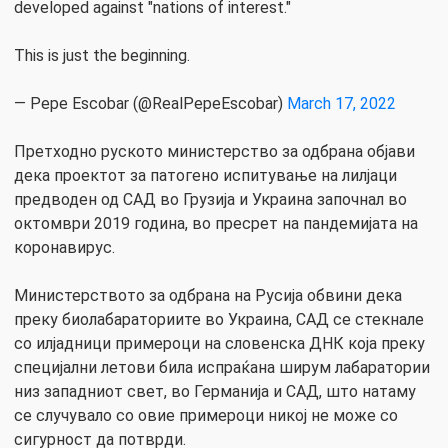
developed against "nations of interest."
This is just the beginning.
— Pepe Escobar (@RealPepeEscobar)
March 17, 2022
Претходно руското министерство за одбрана објави
дека проектот за патогено испитување на лилјаци
предводен од САД во Грузија и Украина започнал во
октомври 2019 година, во пресрет на пандемијата на
коронавирус.
Министерството за одбрана на Русија обвини дека
преку биолабараториите во Украина, САД се стекнале
со илјадници примероци на словенска ДНК која преку
специјални летови била испраќана ширум лабаратории
низ западниот свет, во Германија и САД, што натаму
се случувало со овие примероци никој не може со
сигурност да потврди.