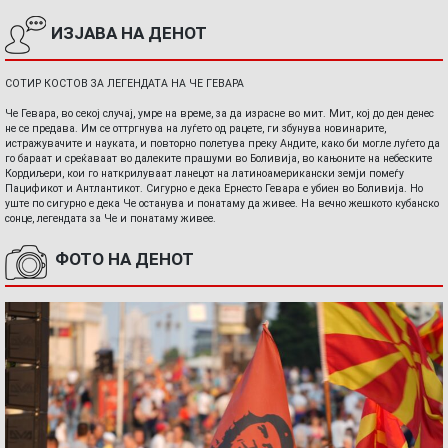
ИЗЈАВА НА ДЕНОТ
СОТИР КОСТОВ ЗА ЛЕГЕНДАТА НА ЧЕ ГЕВАРА
Че Гевара, во секој случај, умре на време, за да израсне во мит. Мит, кој до ден денес
не се предава. Им се оттргнува на луѓето од рацете, ги збунува новинарите,
истражувачите и науката, и повторно полетува преку Андите, како би могле луѓето да
го бараат и среќаваат во далеките прашуми во Боливија, во кањоните на небеските
Кордиљери, кои го наткрилуваат ланецот на латиноамерикански земји помеѓу
Пацификот и Антлантикот. Сигурно е дека Ернесто Гевара е убиен во Боливија. Но
уште по сигурно е дека Че останува и понатаму да живее. На вечно жешкото кубанско
сонце, легендата за Че и понатаму живее.
ФОТО НА ДЕНОТ