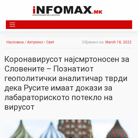
Skip
to
content
Насловна
/
Актуелно
•
Свет
Објавено на:
March 18, 2022
Коронавирусот најсмртоносен за
Словените – Познатиот
геополитички аналитичар тврди
дека Русите имаат докази за
лабараториското потекло на
вирусот