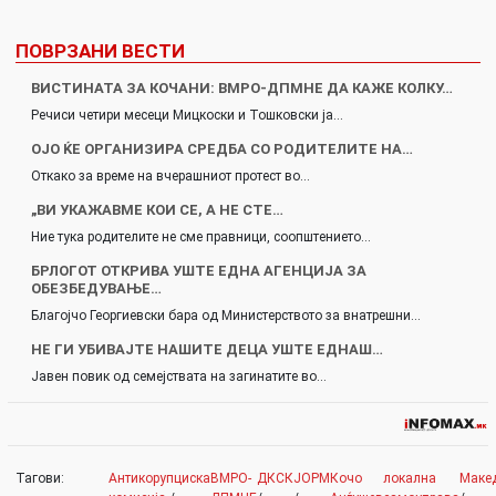
ПОВРЗАНИ ВЕСТИ
ВИСТИНАТА ЗА КОЧАНИ: ВМРО-ДПМНЕ ДА КАЖЕ КОЛКУ…
Речиси четири месеци Мицкоски и Тошковски ја…
ОЈО ЌЕ ОРГАНИЗИРА СРЕДБА СО РОДИТЕЛИТЕ НА…
Откако за време на вчерашниот протест во…
„ВИ УКАЖАВМЕ КОИ СЕ, А НЕ СТЕ…
Ние тука родителите не сме правници, соопштението…
БРЛОГОТ ОТКРИВА УШТЕ ЕДНА АГЕНЦИЈА ЗА
ОБЕЗБЕДУВАЊЕ…
Благојчо Георгиевски бара од Министерството за внатрешни…
НЕ ГИ УБИВАЈТЕ НАШИТЕ ДЕЦА УШТЕ ЕДНАШ…
Јавен повик од семејствата на загинатите во…
Тагови:
Антикорупциска
ВМРО-
ДКСК
ЈОРМ
Кочо
локална
Маке