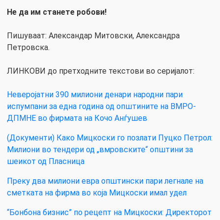
Не да им станете робови!
Пишуваат: Александар Митовски, Александра
Петровска.
ЛИНКОВИ до претходните текстови во серијалот:
Неверојатни 390 милиони денари народни пари
испумпани за една година од општините на ВМРО-
ДПМНЕ во фирмата на Кочо Анѓушев
(Документи) Како Мицкоски го позлати Пуцко Петрол:
Mилиони во тендери од „вмровските“ општини за
шеикот од Пласница
Преку два милиони евра општински пари легнале на
сметката на фирма во која Мицкоски имал удел
“Бонбона бизнис” по рецепт на Мицкоски: Директорот