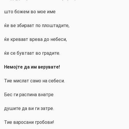
што божем во мое име
ќе ве збираат по плоштадите,
ќе креваат врева до небеси,
ќе се бувтаат во градите.
Немојте да им верувате!
Тие мислат само на себеси.
Бес ги распина внатре
душите да ви ги затре.
Тие варосани гробови!