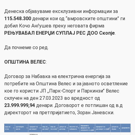
Денеска објавуваме ексклузивни информации за
115.548.300
денари кои од “вмровските општини” ги
добил Кочо Анѓушев преку неговата фирма
РЕЊУВАБАЛ ЕНЕРЏИ СУПЛАЈ РЕС ДОО Скопје
.
Да почнеме со ред.
ОПШТИНА ВЕЛЕС
:
Договор за Набавка на електрична енергија за
потребите на Општина Велес и за јавното осветление
кое го користи ЈП ,,Парк-Спорт и Паркинзи’’ Велес
склучен на ден 27.03.2023 во вредност од
23.999.999,94
денари. Договорот е потпишан од в.д
директорот на претпријатието, Зоран Јаневски.