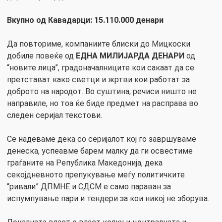
Вкупно од Кавадарци: 15.110.000 денари
Да повториме, компаниите блиски до Мицкоски
добиле повеќе од
ЕДНА МИЛИЈАРДА ДЕНАРИ
од
“новите лица”, градоначалниците кои сакаат да се
претстават како светци и жртви кои работат за
доброто на народот. Во суштина, речиси ништо не
направиле, но тоа ќе биде предмет на расправа во
следен серијал текстови.
Се надеваме дека со серијалот кој го завршуваме
денеска, успеавме барем малку да ги освестиме
граѓаните на Република Македонија, дека
секојдневното препукување меѓу политичките
“ривали” ДПМНЕ и СДСМ е само параван за
испумпување пари и тендери за кои никој не зборува.