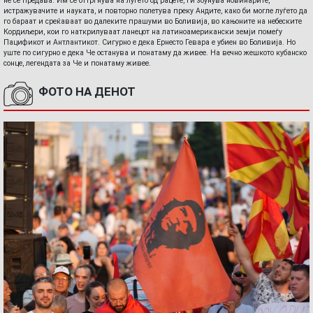
не се предава. Им се оттргнува на луѓето од рацете, ги збунува новинарите,
истражувачите и науката, и повторно полетува преку Андите, како би могле луѓето да
го бараат и среќаваат во далеките прашуми во Боливија, во кањоните на небеските
Кордиљери, кои го наткрилуваат ланецот на латиноамерикански земји помеѓу
Пацификот и Антлантикот. Сигурно е дека Ернесто Гевара е убиен во Боливија. Но
уште по сигурно е дека Че останува и понатаму да живее. На вечно жешкото кубанско
сонце, легендата за Че и понатаму живее.
ФОТО НА ДЕНОТ