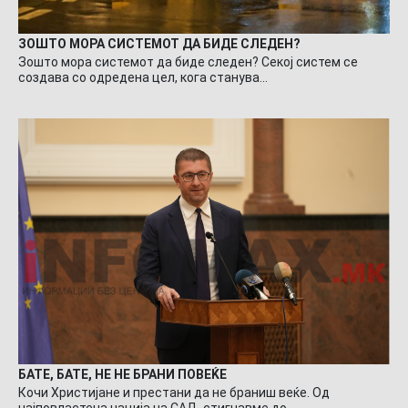
ЗОШТО МОРА СИСТЕМОТ ДА БИДЕ СЛЕДЕН?
Зошто мора системот да биде следен? Секој систем се
создава со одредена цел, кога станува…
БАТЕ, БАТЕ, НЕ НЕ БРАНИ ПОВЕЌЕ
Кочи Христијане и престани да не браниш веќе. Од
најповластена нација на САД, стигнавме до…