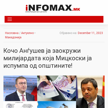
Skip
to
content
Насловна
/
Актуелно
•
Објавено на:
December 11, 2023
Македонија
Кочо Анѓушев ја заокружи
милијардата која Мицкоски ја
испумпа од општините!