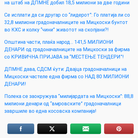
на штаб на ДПМНЕ добил 18,5 милиони за две години
Се исплати да си другар со “лидерот”: Го платија ли со
32,8 милиони градоначалниците на Мицкоски бунтот
во КХС и колку “чини” животот на скопјани?!
Општина части, плаќа народ… 141,5 МИЛИОНИ
ДЕНАРИ од градоначалниците на Мицкоски за фирма
со КРИВИЧНА ПРИЈАВА за “МЕСТЕЊЕ ТЕНДЕРИ”!
ДПМНЕ дава, СДСМ ќути: Двајца градоначалници на
Мицкоски частеле една фирма со НАД 80 МИЛИОНИ
ДЕНАРИ!
Полека се заокружува “милијардата на Мицкоски”: 88,8
милиони денари од “вмровските” градоначалници
завршиле во една косовска компанија!