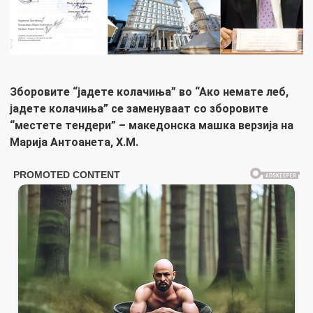
Зборовите “јадете колачиња” во “Ако немате леб,
јадете колачиња” се заменуваат со зборовите
“местете тендери” – македонска машка верзија на
Марија Антоанета, Х.М.