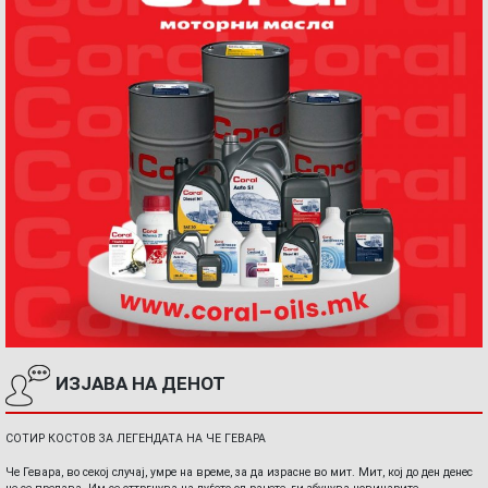
ИЗЈАВА НА ДЕНОТ
СОТИР КОСТОВ ЗА ЛЕГЕНДАТА НА ЧЕ ГЕВАРА
Че Гевара, во секој случај, умре на време, за да израсне во мит. Мит, кој до ден денес