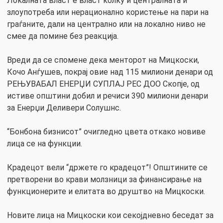
Локалната власт е власт колку и централната и
злоупотреба или нерационално користење на пари на
граѓаните, дали на централно или на локално ниво не
смее да помине без реакција.
Вреди да се спомене дека менторот на Мицкоски,
Кочо Анѓушев, покрај овие над 115 милиони денари од
РЕЊУВАБАЛ ЕНЕРЏИ СУПЛАЈ РЕС ДОО Скопје, од
истиве општини добил и речиси 390 милиони денари
за Енерџи Деливери Солушнс.
“Бонбона бизнисот” очигледно цвета откако новиве
лица се на функции.
Крадецот вели “држете го крадецот”! Општините се
претворени во крави молзници за финансирање на
функционерите и елитата во друштво на Мицкоски.
Новите лица на Мицкоски кои секојдневно беседат за