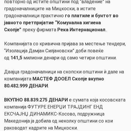
повторно од истите општини под “владение” на
градоначалниците на Мицкоски, а истите
градоначалници практично
го платиле и бунтот во
јавното претпријатие “Комунална хигиена
Скопје”
преку фирмата
Река Интернационал
..
Компанијата со кривична пријава за местење тендери,
“Изолација Дамјан Силјановски” доби повеќе
од
141,5
милиони денари од само четири општини.
Двајца градоначалници на скопски општини ѝ дале на
компанијата
МАСТЕФ ДООЕЛ Скопје
вкупно
80.482.999 ДЕНАРИ
.
ВКУПНО 88.839.275 ДЕНАРИ
е сумата која косовската
компанија ФУТУРЕ ЕНЕРЏИ ТРАЈДИНГ ЕНД
ЕКСЧАЈНЏ ДИНАМИКС-Косово, подружница
Македонија ја добила од неколку општини со кои
раководат кадрите на Мицкоски.