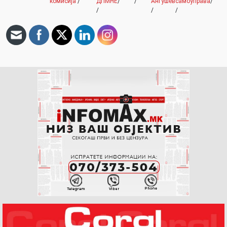
комисија
/
ДПМНЕ
/
/
Анѓушев
самоуправа
/
/
/
/