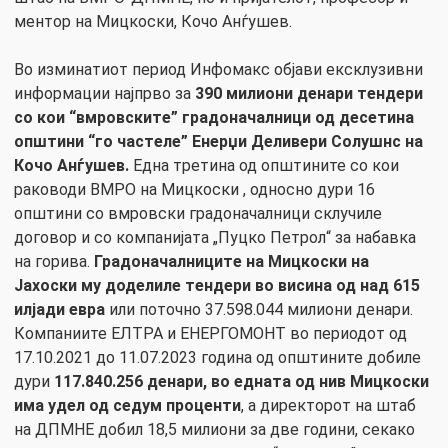
ментор на Мицкоски, Кочо Анѓушев.
Во изминатиот период Инфомакс објави ексклузивни
информации најпрво за
390 милиони денари тендери
со кои “вмровските” градоначалници од десетина
општини “го частеле” Енерџи Деливери Солушнс на
Кочо Анѓушев.
Една третина од општините со кои
раководи ВМРО на Мицкоски , односно дури 16
општини со вмровски градоначалници склучиле
договор и со компанијата „Пуцко Петрол“ за набавка
на горива.
Градоначалниците на Мицкоски на
Јахоски му доделиле тендери во висина од над 615
илјади евра
или поточно 37.598.044 милиони денари.
Компаниите ЕЛТРА и ЕНЕРГОМОНТ во периодот од
17.10.2021 до 11.07.2023 година од општините добиле
дури
117.840.256 денари, во едната од нив Мицкоски
има удел од седум проценти
, а директорот на штаб
на ДПМНЕ добил 18,5 милиони за две години, секако