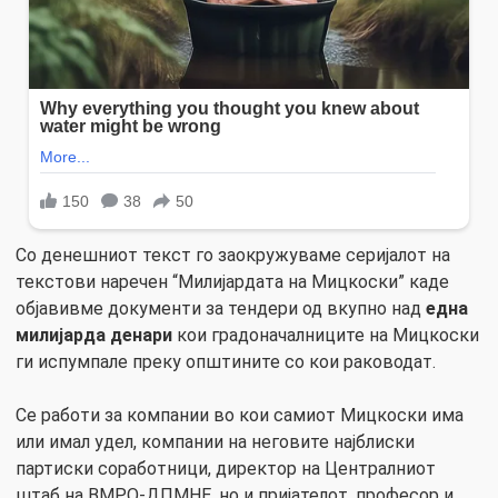
Со денешниот текст го заокружуваме серијалот на
текстови наречен “Милијардата на Мицкоски” каде
објавивме документи за тендери од вкупно над
една
милијарда денари
кои градоначалниците на Мицкоски
ги испумпале преку општините со кои раководат.
Се работи за компании во кои самиот Мицкоски има
или имал удел, компании на неговите најблиски
партиски соработници, директор на Централниот
штаб на ВМРО-ДПМНЕ, но и пријателот, професор и