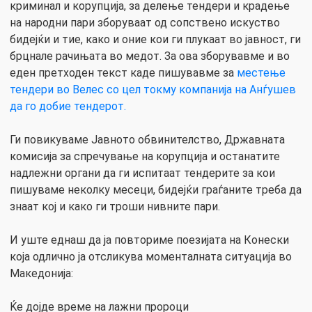
криминал и корупција, за делење тендери и крадење
на народни пари зборуваат од сопствено искуство
бидејќи и тие, како и оние кои ги плукаат во јавност, ги
брцнале рачињата во медот. За ова зборувавме и во
еден претходен текст каде пишувавме за
местење
тендери во Велес со цел токму компанија на Анѓушев
да го добие тендерот.
Ги повикуваме Јавното обвинителство, Државната
комисија за спречување на корупција и останатите
надлежни органи да ги испитаат тендерите за кои
пишуваме неколку месеци, бидејќи граѓаните треба да
знаат кој и како ги троши нивните пари.
И уште еднаш да ја повториме поезијата на Конески
која одлично ја отсликува моменталната ситуација во
Македонија:
Ќе дојде време на лажни пророци