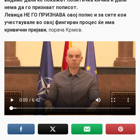
нема да го признаат пописот.
Левица НЕ ГО ПРИЗНАВА овој попис и за сите кои
учествувале во овој фингиран процес ќе има
кривични пријави
, порача Крмов.