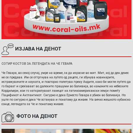
ИЗЈАВА НА ДЕНОТ
СОТИР КОСТОВ ЗА ЛЕГЕНДАТА НА ЧЕ ГЕВАРА
Че Гевара, во секој случај, умре на време, за да израсне во мит. Мит, кој до ден денес
не се предава. Им се оттргнува на луѓето од рацете, ги збунува новинарите,
истражувачите и науката, и повторно полетува преку Андите, како би могле луѓето да
го бараат и среќаваат во далеките прашуми во Боливија, во кањоните на небеските
Кордиљери, кои го наткрилуваат ланецот на латиноамерикански земји помеѓу
Пацификот и Антлантикот. Сигурно е дека Ернесто Гевара е убиен во Боливија. Но
уште по сигурно е дека Че останува и понатаму да живее. На вечно жешкото кубанско
сонце, легендата за Че и понатаму живее.
ФОТО НА ДЕНОТ