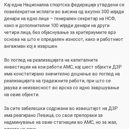
Кај една Национална спортска федерација утврдени се
повеќекратни исплати во висина од вкупно 300 илјади
денари на едно лице – генерален секретар на НСФ,
како и дополнителни 100 илјади денари на други
четири лица, без објаснување за критериумите врз
основа на што е определен износот, како и работниот
ангажман кој е извршен.
Во поглед на реализацијата на капиталните
инвестиции на кои работи АМС, кај шест објекти ДЗР
има констатирано значително доцнење во поглед на
реализацијата на градежните работи, при што се
јавува и неизвесност во врска со идно завршување
на овие објекти.
За сите забелешки содржани во извештајот на ДЗР
има реагирано Левица, со свои препораки за
надминување на овие стагнации во АМС, но за жал,