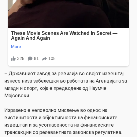
– Државниот завод за ревизија во својот извештај
изнесе низа забелешки во работата на Агенцијата за
млади и спорт, која е предводена од Наумче
Мојсовски.
Изразено е неповолно мислење во однос на
вистинитоста и објективноста на финансиските
извештаи и за усогласеноста на финансиските
трансакции со релевантната законска регулатива.