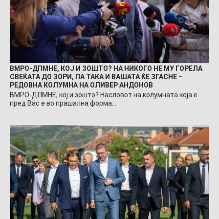
ВМРО-ДПМНЕ, КОЈ И ЗОШТО? НА НИКОГО НЕ МУ ГОРЕЛА
СВЕЌАТА ДО ЗОРИ, ПА ТАКА И ВАШАТА ЌЕ ЗГАСНЕ –
РЕДОВНА КОЛУМНА НА ОЛИВЕР АНДОНОВ
ВМРО-ДПМНЕ, кој и зошто? Насловот на колумната која е
пред Вас е во прашална форма…