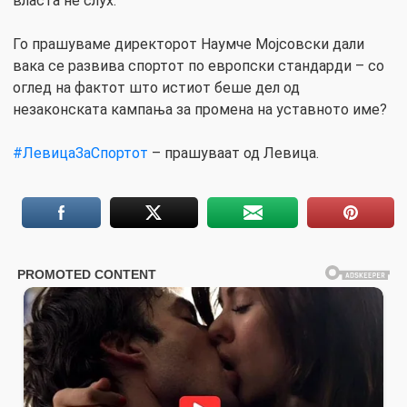
власта не слух.
Го прашуваме директорот Наумче Мојсовски дали
вака се развива спортот по европски стандарди – со
оглед на фактот што истиот беше дел од
незаконската кампања за промена на уставното име?
#ЛевицаЗаСпортот
– прашуваат од Левица.