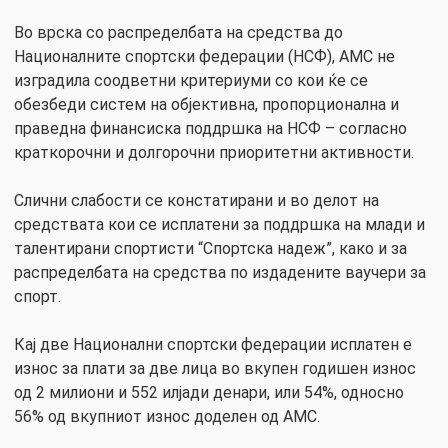
Во врска со распределбата на средства до
Националните спортски федерации (НСФ), АМС не
изградила соодветни критериуми со кои ќе се
обезбеди систем на објективна, пропорционална и
праведна финансиска поддршка на НСФ – согласно
краткорочни и долгорочни приоритетни активности.
Слични слабости се констатирани и во делот на
средствата кои се исплатени за поддршка на млади и
талентирани спортисти “Спортска надеж”, како и за
распределбата на средства по издадените ваучери за
спорт.
Кај две Национални спортски федерации исплатен е
износ за плати за две лица во вкупен годишен износ
од 2 милиони и 552 илјади денари, или 54%, односно
56% од вкупниот износ доделен од АМС.