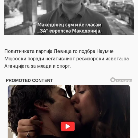
Политичката партија Левица го подбра Наумче
Мојсоски поради негативниот ревизорски изветај за
Агенцијата за млади и спорт.