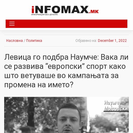
Skip
to
content
Насловна
/
Политика
Објавено на:
December 1, 2022
Левица го подбра Наумче: Вака ли
се развива “европски” спорт како
што ветуваше во кампањата за
промена на името?