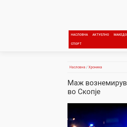
Skip
to
content
НАСЛОВНА
АКТУЕЛНО
МАКЕДО
СПОРТ
Насловна
/
Хроника
Маж вознемирув
во Скопје