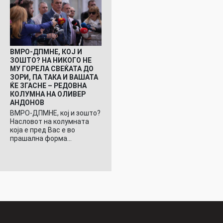
ВМРО-ДПМНЕ, КОЈ И
ЗОШТО? НА НИКОГО НЕ
МУ ГОРЕЛА СВЕЌАТА ДО
ЗОРИ, ПА ТАКА И ВАШАТА
ЌЕ ЗГАСНЕ – РЕДОВНА
КОЛУМНА НА ОЛИВЕР
АНДОНОВ
ВМРО-ДПМНЕ, кој и зошто?
Насловот на колумната
која е пред Вас е во
прашална форма…