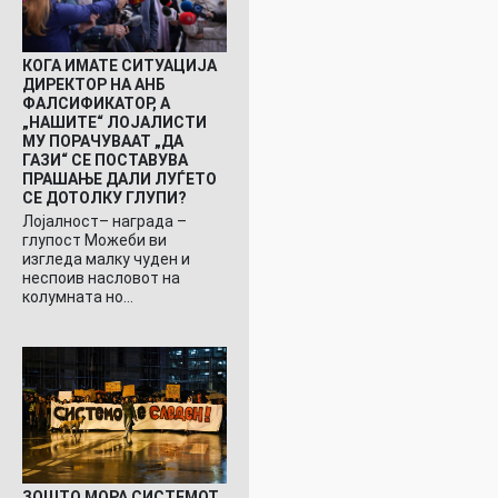
КОГА ИМАТЕ СИТУАЦИЈА
ДИРЕКТОР НА АНБ
ФАЛСИФИКАТОР, А
„НАШИТЕ“ ЛОЈАЛИСТИ
МУ ПОРАЧУВААТ „ДА
ГАЗИ“ СЕ ПОСТАВУВА
ПРАШАЊЕ ДАЛИ ЛУЃЕТО
СЕ ДОТОЛКУ ГЛУПИ?
Лојалност– награда –
глупост Можеби ви
изгледа малку чуден и
неспоив насловот на
колумната но…
ЗОШТО МОРА СИСТЕМОТ