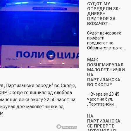
СУДОТ МУ
ОПРЕДЕЛИ 30-
ДНЕВЕН
ПРИТВОР ЗА
ВОЗАЧОТ…
Судот вечерва го
прифати
предлогот на
Обвинителството…
МАЖ
ВОЗНЕМИРУВАЛ
МАЛОЛЕТНИЧКИ
НА
ПАРТИЗАНСКА
ВО СКОПЈЕ
ул.„Партизански одреди“ во Скопје,
ВР Скопје го лишиле од слобода
– Вчера во 23.45
часот на бул.
сомнение дека околу 22.50 часот на
„Партизански…
ирувал две малолетнички од
Р.
НА
ПАРТИЗАНСКА
СЕ ПРЕВРТЕ
АВТОМОБИЛ