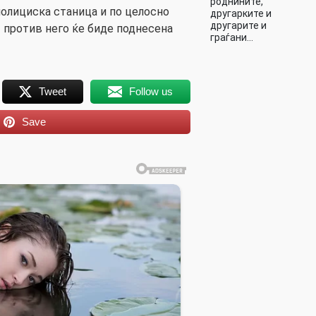
роднините,
олициска станица и по целосно
другарките и
другарите и
 против него ќе биде поднесена
граѓани…
Tweet
Follow us
Save