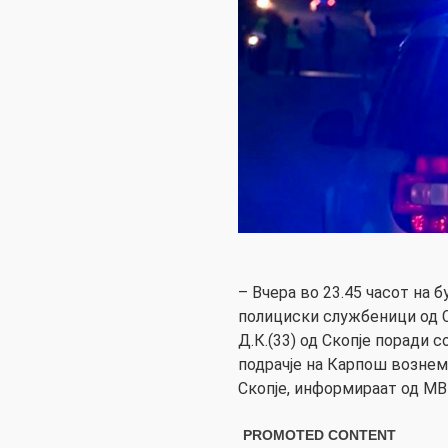
– Вчера во 23.45 часот на б
полициски службеници од С
Д.К.(33) од Скопје поради 
подрачје на Карпош вознем
Скопје, информираат од МВ