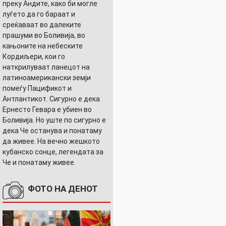
преку Андите, како би могле
луѓето да го бараат и
среќаваат во далеките
прашуми во Боливија, во
кањоните на небеските
Кордиљери, кои го
наткрилуваат ланецот на
латиноамерикански земји
помеѓу Пацификот и
Антлантикот. Сигурно е дека
Ернесто Гевара е убиен во
Боливија. Но уште по сигурно е
дека Че останува и понатаму
да живее. На вечно жешкото
кубанско сонце, легендата за
Че и понатаму живее.
ФОТО НА ДЕНОТ