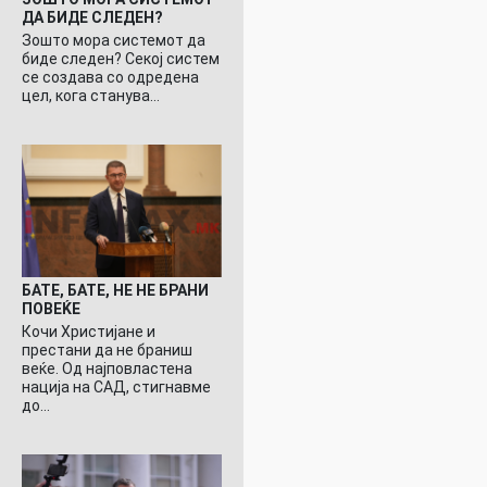
ДА БИДЕ СЛЕДЕН?
Зошто мора системот да
биде следен? Секој систем
се создава со одредена
цел, кога станува…
БАТЕ, БАТЕ, НЕ НЕ БРАНИ
ПОВЕЌЕ
Кочи Христијане и
престани да не браниш
веќе. Од најповластена
нација на САД, стигнавме
до…