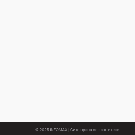
© 2025
iNFOMAX
| Сите права се заштитени