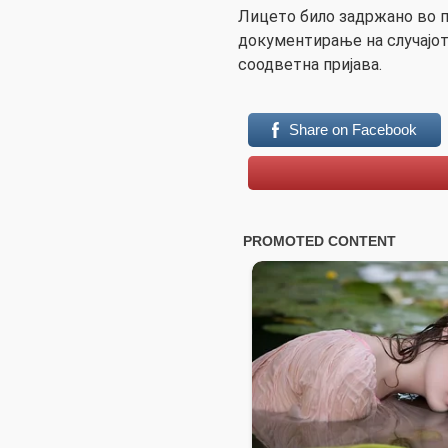
Лицето било задржано во п
документирање на случајот
соодветна пријава.
Share on Facebook