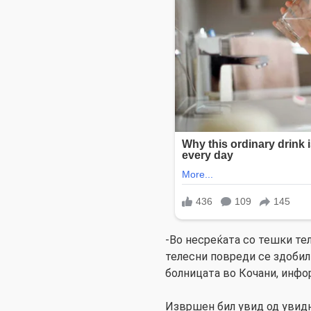
-Во несреќата со тешки тел
телесни повреди се здобил
болницата во Кочани, инфо
Извршен бил увид од увидн