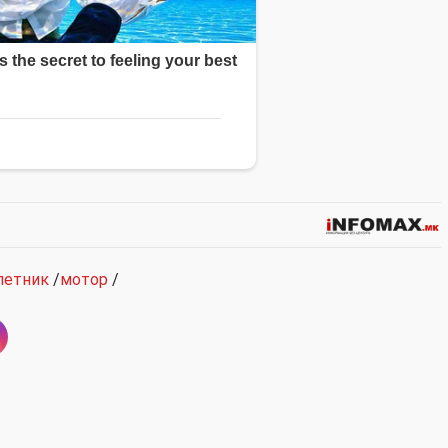
летник
/
мотор
/