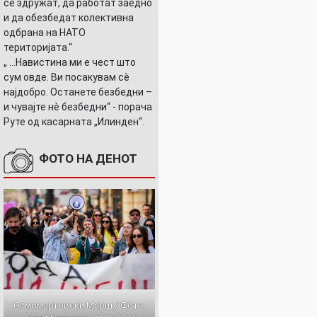
се здружат, да работат заедно
и да обезбедат колективна
одбрана на НАТО
територијата.“
„ ...Навистина ми е чест што
сум овде. Ви посакувам сè
најдобро. Останете безбедни –
и чувајте нè безбедни“ - порача
Руте од касарната „Илинден“.
ФОТО НА ДЕНОТ
Осмомартовски Марш / Фото: