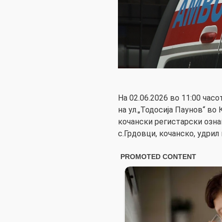
На 02.06.2026 во 11:00 час
на ул.„Тодосија Паунов“ во
кочански регистарски озна
с.Грдовци, кочанско, удрил