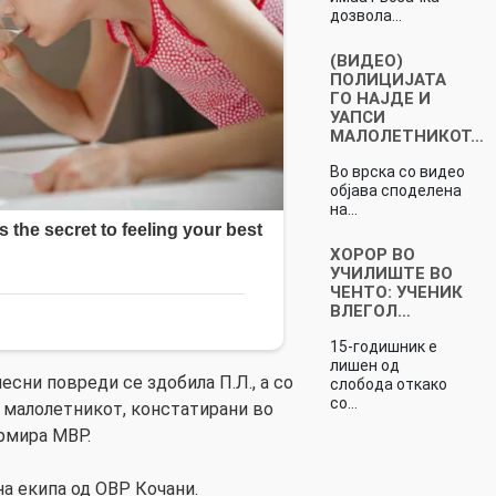
дозвола…
(ВИДЕО)
ПОЛИЦИЈАТА
ГО НАЈДЕ И
УАПСИ
МАЛОЛЕТНИКОТ…
Во врска со видео
објава споделена
на…
ХОРОР ВО
УЧИЛИШТЕ ВО
ЧЕНТО: УЧЕНИК
ВЛЕГОЛ…
15-годишник е
лишен од
есни повреди се здобила П.Л., а со
слобода откако
со…
 малолетникот, констатирани во
рмира МВР.
а екипа од ОВР Кочани.