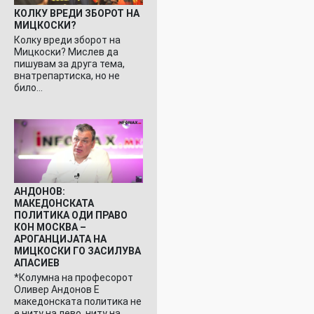
КОЛКУ ВРЕДИ ЗБОРОТ НА
МИЦКОСКИ?
Колку вреди зборот на
Мицкоски? Мислев да
пишувам за друга тема,
внатрепартиска, но не
било…
АНДОНОВ:
МАКЕДОНСКАТА
ПОЛИТИКА ОДИ ПРАВО
КОН МОСКВА –
АРОГАНЦИЈАТА НА
МИЦКОСКИ ГО ЗАСИЛУВА
АПАСИЕВ
*Колумна на професорот
Оливер Андонов Е
македонската политика не
е ниту на лево, ниту на…