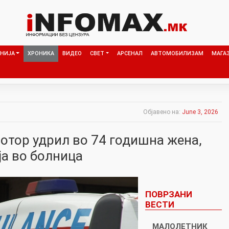
НИЈА
ХРОНИКА
ВИДЕО
СВЕТ
АРСЕНАЛ
АВТОМОБИЛИЗАМ
МАГА
Објавено на:
June 3, 2026
отор удрил во 74 годишна жена,
ја во болница
ПОВРЗАНИ
ВЕСТИ
МАЛОЛЕТНИК