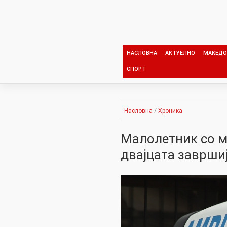
Skip
to
content
НАСЛОВНА
АКТУЕЛНО
МАКЕДО
СПОРТ
Насловна
/
Хроника
Малолетник со м
двајцата заврши