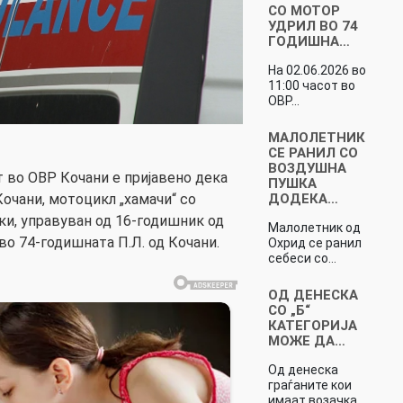
СО МОТОР
УДРИЛ ВО 74
ГОДИШНА…
На 02.06.2026 во
11:00 часот во
ОВР…
МАЛОЛЕТНИК
СЕ РАНИЛ СО
ВОЗДУШНА
от во ОВР Кочани е пријавено дека
ПУШКА
ДОДЕКА…
 Кочани, мотоцикл „хамачи“ со
ки, управуван од 16-годишник од
Малолетник од
 во 74-годишната П.Л. од Кочани.
Охрид се ранил
себеси со…
ОД ДЕНЕСКА
СО „Б“
КАТЕГОРИЈА
МОЖЕ ДА…
Од денеска
граѓаните кои
имаат возачка