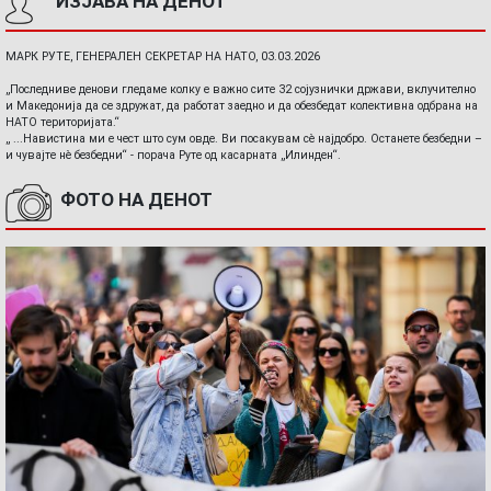
ИЗЈАВА НА ДЕНОТ
МАРК РУТЕ, ГЕНЕРАЛЕН СЕКРЕТАР НА НАТО, 03.03.2026
„Последниве денови гледаме колку е важно сите 32 сојузнички држави, вклучително
и Македонија да се здружат, да работат заедно и да обезбедат колективна одбрана на
НАТО територијата.“
„ ...Навистина ми е чест што сум овде. Ви посакувам сè најдобро. Останете безбедни –
и чувајте нè безбедни“ - порача Руте од касарната „Илинден“.
ФОТО НА ДЕНОТ