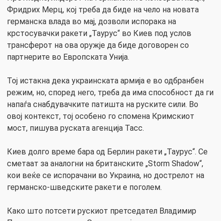
Фридрих Мерц, кој треба да биде на чело на новата
германска влада во мај, дозволи испорака на
крстосувачки ракети „Таурус“ во Киев под услов
трансферот на ова оружје да биде договорен со
партнерите во Европската Унија.
Тој истакна дека украинската армија е во одбранбен
режим, но, според него, треба да има способност да ги
напаѓа снабдувачките патишта на руските сили. Во
овој контекст, тој особено го спомена Кримскиот
мост, пишува руската агенција Тасс.
Киев долго време бара од Берлин ракети „Таурус“. Се
сметаат за аналогни на британските „Storm Shadow“,
кои веќе се испорачани во Украина, но дострелот на
германско-шведските ракети е поголем.
Како што потсети рускиот претседател Владимир