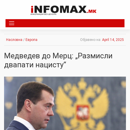
Skip
to
content
Насловна
/
Европа
Објавено на:
April 14, 2025
Медведев до Мерц: „Размисли
двапати нацисту“