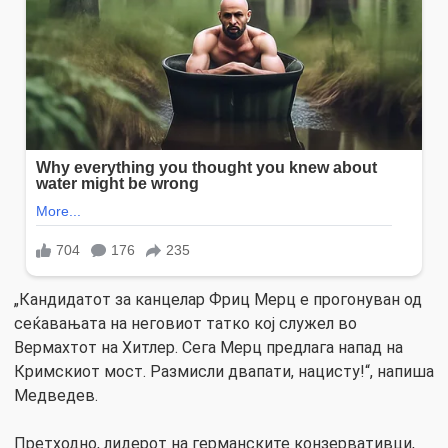
„Кандидатот за канцелар Фриц Мерц е прогонуван од
сеќавањата на неговиот татко кој служел во
Вермахтот на Хитлер. Сега Мерц предлага напад на
Кримскиот мост. Размисли двапати, нацисту!“, напиша
Медведев.
Претходно, лидерот на германските конзервативци,