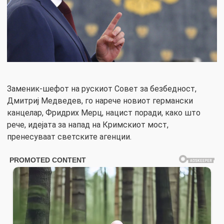
Заменик-шефот на рускиот Совет за безбедност,
Дмитриј Медведев, го нарече новиот германски
канцелар, Фридрих Мерц, нацист поради, како што
рече, идејата за напад на Кримскиот мост,
пренесуваат светските агенции.