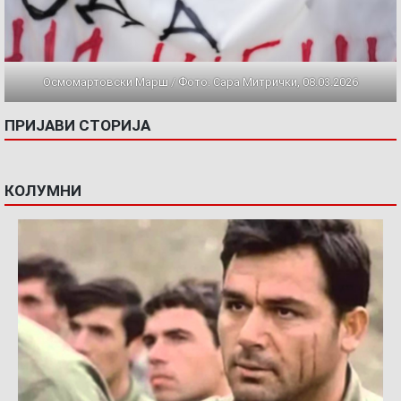
Осмомартовски Марш / Фото: Сара Митрички, 08.03.2026
ПРИЈАВИ СТОРИЈА
КОЛУМНИ