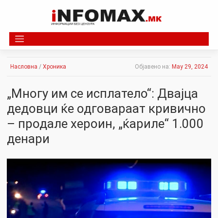
Skip
to
content
Насловна
/
Хроника
Објавено на:
May 29, 2024
„Многу им се исплатело“: Двајца
дедовци ќе одговараат кривично
– продале хероин, „ќариле“ 1.000
денари