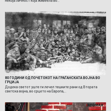
некоја личност која живеела во…
80 ГОДИНИ ОД ПОЧЕТОКОТ НА ГРАЃАНСКАТА ВОЈНА ВО
ГРЦИЈА
Додека светот уште ги лечел тешките рани од Втората
светска војна, во срцето на Европа,…