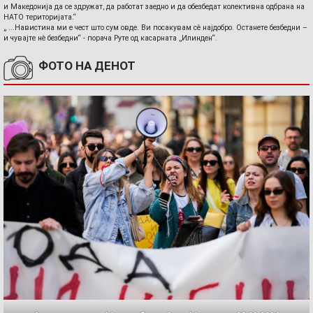
и Македонија да се здружат, да работат заедно и да обезбедат колективна одбрана на
НАТО територијата.“
„ ...Навистина ми е чест што сум овде. Ви посакувам сè најдобро. Останете безбедни –
и чувајте нè безбедни“ - порача Руте од касарната „Илинден“.
ФОТО НА ДЕНОТ