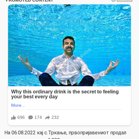
На 06.08.2022 кај с.Тркање, првопријавениот продал