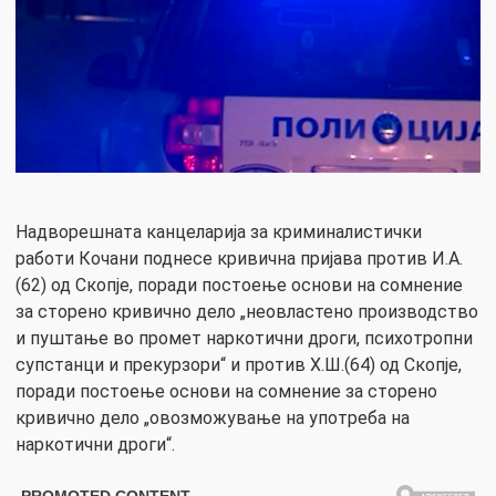
Надворешната канцеларија за криминалистички
работи Кочани поднесе кривична пријава против И.А.
(62) од Скопје, поради постоење основи на сомнение
за сторено кривично дело „неовластено производство
и пуштање во промет наркотични дроги, психотропни
супстанци и прекурзори“ и против Х.Ш.(64) од Скопје,
поради постоење основи на сомнение за сторено
кривично дело „овозможување на употреба на
наркотични дроги“.