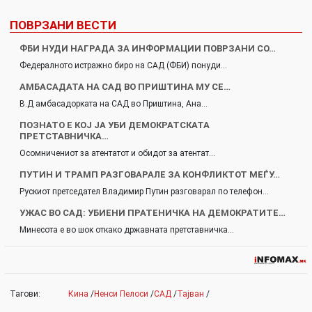
ПОВРЗАНИ ВЕСТИ
ФБИ НУДИ НАГРАДА ЗА ИНФОРМАЦИИ ПОВРЗАНИ СО…
Федералното истражно биро на САД (ФБИ) понуди…
АМБАСАДАТА НА САД ВО ПРИШТИНА МУ СЕ…
В.Д амбасадорката на САД во Приштина, Ана…
ПОЗНАТО Е КОЈ ЈА УБИ ДЕМОКРАТСКАТА
ПРЕТСТАВНИЧКА…
Осомничениот за атентатот и обидот за атентат…
ПУТИН И ТРАМП РАЗГОВАРАЛЕ ЗА КОНФЛИКТОТ МЕЃУ…
Рускиот претседател Владимир Путин разговарал по телефон…
УЖАС ВО САД: УБИЕНИ ПРАТЕНИЧКА НА ДЕМОКРАТИТЕ…
Минесота е во шок откако државната претставничка…
Тагови:
Кина
/
Ненси Пелоси
/
САД
/
Тајван
/