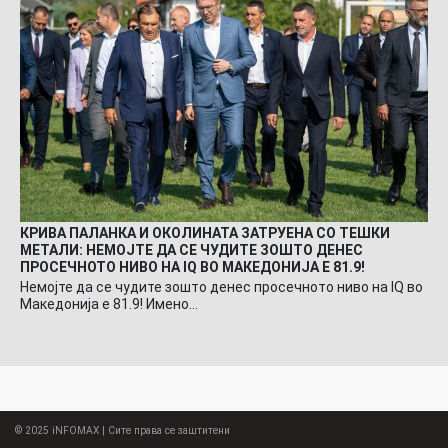
КРИВА ПАЛАНКА И ОКОЛИНАТА ЗАТРУЕНА СО ТЕШКИ
МЕТАЛИ: НЕМОЈТЕ ДА СЕ ЧУДИТЕ ЗОШТО ДЕНЕС
ПРОСЕЧНОТО НИВО НА IQ ВО МАКЕДОНИЈА Е 81.9!
Немојте да се чудите зошто денес просечното ниво на IQ во
Македонија е 81.9! Имено…
© 2025
iNFOMAX
| Сите права се заштитени