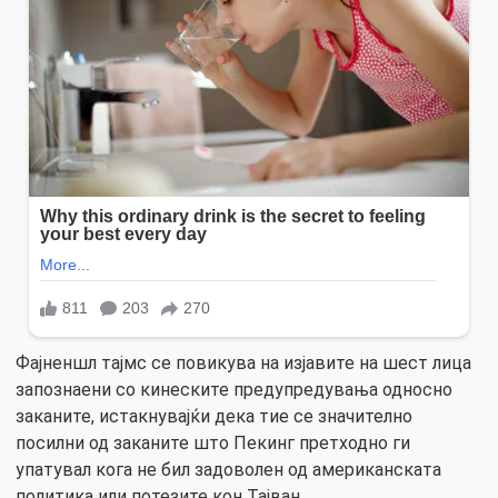
Фајненшл тајмс се повикува на изјавите на шест лица
запознаени со кинеските предупредувања односно
заканите, истакнувајќи дека тие се значително
посилни од заканите што Пекинг претходно ги
упатувал кога не бил задоволен од американската
политика или потезите кон Тајван.