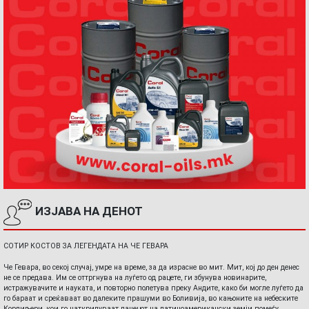
ИЗЈАВА НА ДЕНОТ
СОТИР КОСТОВ ЗА ЛЕГЕНДАТА НА ЧЕ ГЕВАРА
Че Гевара, во секој случај, умре на време, за да израсне во мит. Мит, кој до ден денес
не се предава. Им се оттргнува на луѓето од рацете, ги збунува новинарите,
истражувачите и науката, и повторно полетува преку Андите, како би могле луѓето да
го бараат и среќаваат во далеките прашуми во Боливија, во кањоните на небеските
Кордиљери, кои го наткрилуваат ланецот на латиноамерикански земји помеѓу