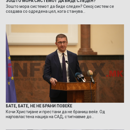
ЗОШТО МОРА СИСТЕМОТ ДА БИДЕ СЛЕДЕН?
Зошто мора системот да биде следен? Секој систем се
создава со одредена цел, кога станува…
БАТЕ, БАТЕ, НЕ НЕ БРАНИ ПОВЕЌЕ
Кочи Христијане и престани да не браниш веќе. Од
најповластена нација на САД, стигнавме до…