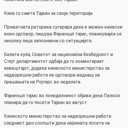
Кина го смета Тајван за своја територија.
Приватната реторика сугерира дека е можен кинески
воен одговор, пишува Фајненшл тајмс, повикувајќи се
неколку лица запознаени со ситуацијата.
Белата куќа, Советот за национална безбедност и
Стејт департментот одбија да го коментираат
извештајот, додека кинеското министерство за
надворешни работи не одговори веднаш на
прашањата на Ројтерс во неделата.
Фајненшл тајмс во понеделникот објави дека Пелоси
планира да го посети Тајван во август.
Кинеското министерство за надворешни работи
следниот ден соопшти дека нејзината посета на