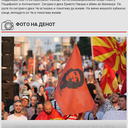
Пацификот и Антлантикот. Сигурно е дека Ернесто Гевара е убиен во Боливија. Но
уште по сигурно е дека Че останува и понатаму да живее. На вечно жешкото кубанско
сонце, легендата за Че и понатаму живее.
ФОТО НА ДЕНОТ
Протест против францускиот предлог пред Влада. Фото: