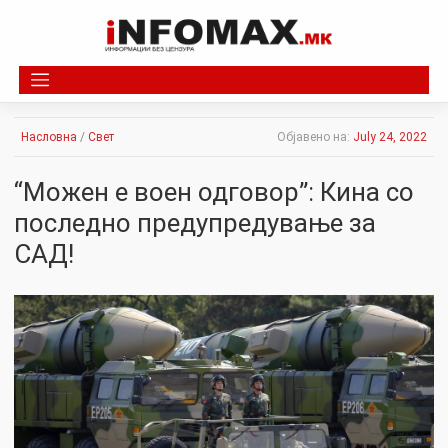
Skip
to
content
Насловна
/
Свет
Објавено на:
July 24, 2022
“Можен е воен одговор”: Кина со
последно предупредување за
САД!