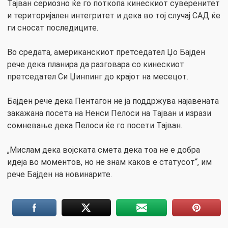
Тајван сериозно ќе го поткопа кинескиот суверенитет
и територијален интегритет и дека во тој случај САД ќе
ги сносат последиците.
Во средата, американскиот претседател Џо Бајден
рече дека планира да разговара со кинескиот
претседател Си Џинпинг до крајот на месецот.
Бајден рече дека Пентагон не ја поддржува најавената
закажана посета на Ненси Пелоси на Тајван и изрази
сомневање дека Пелоси ќе го посети Тајван.
„Мислам дека војската смета дека тоа не е добра
идеја во моментов, но не знам каков е статусот“, им
рече Бајден на новинарите.