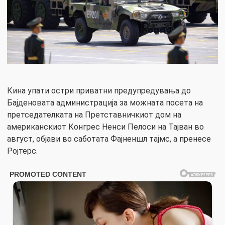
Кина упати остри приватни предупредувања до
Бајденовата администрација за можната посета на
претседателката на Претставничкиот дом на
американскиот Конгрес Ненси Пелоси на Тајван во
август, објави во саботата Фајненшл тајмс, а пренесе
Ројтерс.