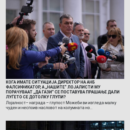
КОГА ИМАТЕ СИТУАЦИЈА ДИРЕКТОР НА АНБ
ФАЛСИФИКАТОР, А „НАШИТЕ“ ЛОЈАЛИСТИ МУ
ПОРАЧУВААТ „ДА ГАЗИ“ СЕ ПОСТАВУВА ПРАШАЊЕ ДАЛИ
ЛУЃЕТО СЕ ДОТОЛКУ ГЛУПИ?
Лојалност– награда – глупост Можеби ви изгледа малку
чуден и неспоив насловот на колумната но…