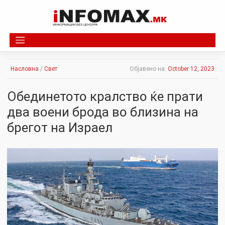
Skip
to
content
Насловна
/
Свет
Објавено на:
October 12, 2023
Обединетото кралство ќе прати
два воени брода во близина на
брегот на Израел