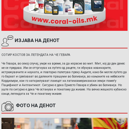
ИЗЈАВА НА ДЕНОТ
СОТИР КОСТОВ ЗА ЛЕГЕНДАТА НА ЧЕ ГЕВАРА
Че Гевара, во секој случај, умре на време, за да израсне во мит. Мит, кој до ден денес
не се предава. Им се оттргнува на луѓето од рацете, ги збунува новинарите,
истражувачите и науката, и повторно полетува преку Андите, како би могле луѓето да
го бараат и среќаваат во далеките прашуми во Боливија, во кањоните на небеските
Кордиљери, кои го наткрилуваат ланецот на латиноамерикански земји помеѓу
Пацификот и Антлантикот. Сигурно е дека Ернесто Гевара е убиен во Боливија. Но
уште по сигурно е дека Че останува и понатаму да живее. На вечно жешкото кубанско
сонце, легендата за Че и понатаму живее.
ФОТО НА ДЕНОТ