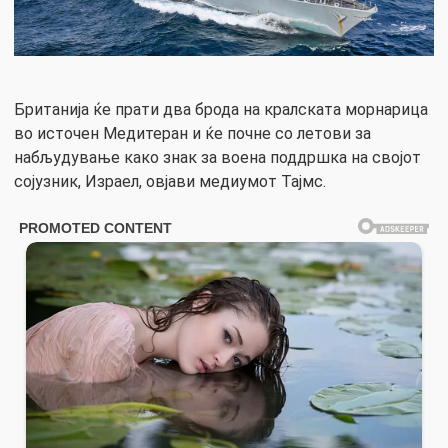
Британија ќе прати два брода на кралската морнарица
во источен Медитеран и ќе почне со летови за
набљудување како знак за воена поддршка на својот
сојузник, Израел, овјави медиумот Тајмс.